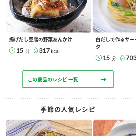
揚げだし豆腐の野菜あんかけ
白だしで作るサー
タ
15
317
分
kcal
15
70
分
この商品のレシピ 一覧
季節の人気レシピ