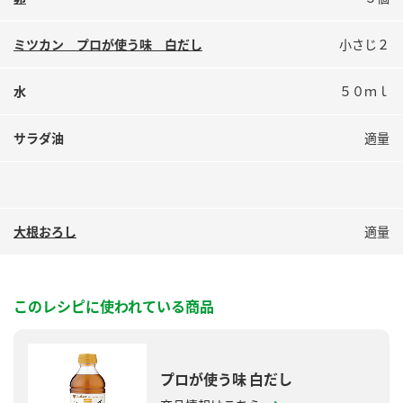
鍋奉行マニュアル
ミツカン公式通販
ミツカンのCM
キッザニア東京「ぽん酢工房」
ミツカン プロが使う味 白だし
小さじ２
ロングセラー商品 ＋ おすすめレシピ
水
５０ｍｌ
人気商品 ＋ おすすめレシピ
サラダ油
適量
検索
大根おろし
適量
業務用サイト
ミツカングループについて
製造所固有記号一覧
このレシピに使われている商品
プロが使う味 白だし