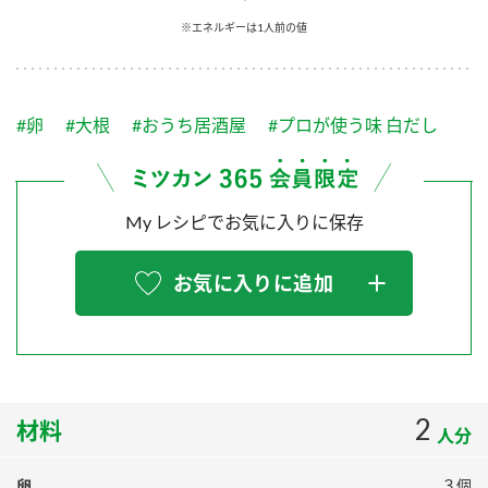
採用情報
環境への取り組み
※エネルギーは1人前の値
かおりの蔵
ミツカンの歴史
クイック調味料
レモン果汁
ニュースリリース
つゆ
水の文化センター（アーカイブ）
鍋なび
#卵
#大根
#おうち居酒屋
#プロが使う味 白だし
ふりかけ
おすしの素
お客様相談センター
納豆のサイト
ZENB initiative
PIN印
お客様の声をいかしました
炊き込みご飯の素
米飯用調味液
My レシピでお気に入りに保存
三ツ判山吹
販売終了製品のご案内
千夜
MIM（ミツカンミュージアム）
お気に入りに追加
納豆
Fibee
よくあるご質問
スペシャルサイト
お酢を知ろう！
各部門が大切にしていること
お問い合わせ
すしラボ
地図から取り扱い店舗を探す
2
ぽん酢サワー
材料
人分
おいしさと健康への取り組み
納豆の豆知識
卵
３個