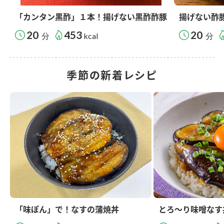
「カンタン黒酢」１本！揚げない黒酢酢豚
揚げない酢
20
453
20
分
kcal
分
季節の新着レシピ
「味ぽん」で！なすの蒲焼丼
とろ～り味噌なす