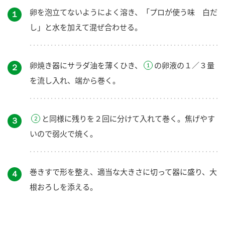
卵を泡立てないようによく溶き、「プロが使う味 白だ
１
し」と水を加えて混ぜ合わせる。
卵焼き器にサラダ油を薄くひき、
の卵液の１／３量
２
を流し入れ、端から巻く。
と同様に残りを２回に分けて入れて巻く。焦げやす
３
いので弱火で焼く。
巻きすで形を整え、適当な大きさに切って器に盛り、大
４
根おろしを添える。