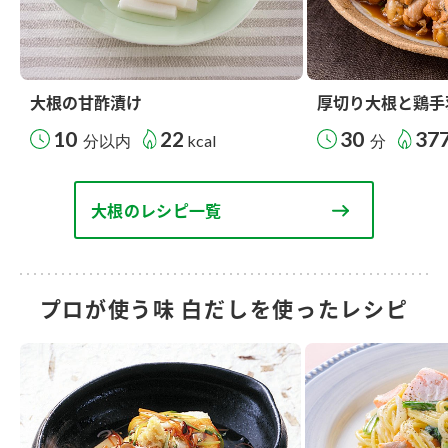
大根の甘酢漬け
厚切り大根と鶏手
10
22
30
37
分以内
kcal
分
大根のレシピ一覧
プロが使う味 白だしを使ったレシピ