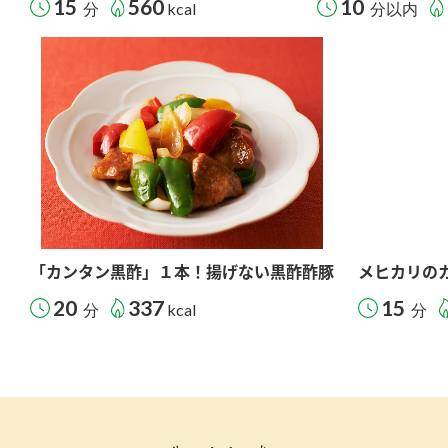
15
560
10
分
kcal
分以内
「カンタン黒酢」１本！揚げない黒酢酢豚
メヒカリの
20
337
15
分
kcal
分