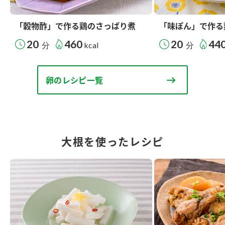
「穀物酢」で作る鶏のさっぱり煮
「味ぽん」で作る
20
460
20
44
分
kcal
分
卵のレシピ一覧
大根を使ったレシピ