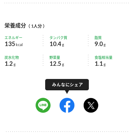
栄養成分
（ 1人分 ）
エネルギー
タンパク質
脂質
135
10.4
9.0
kcal
g
g
炭水化物
野菜量
食塩相当量
1.2
12.5
1.1
g
g
g