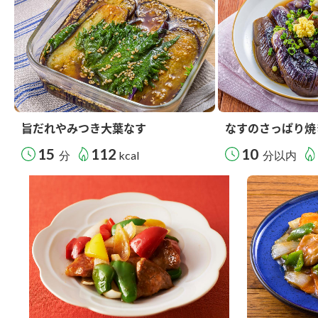
旨だれやみつき大葉なす
なすのさっぱり焼
15
112
10
分
kcal
分以内