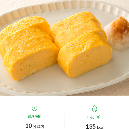
商品カテゴリ
新商品一覧
酢
調味酢
キャンペーン情報
お酢ドリンク
ぽん酢
ブランド・スペシャルサイト
ブランド・スペシャルサイト トップ
みりん風・料理酒
鍋用調味料
商品ブランドサイト
企業情報
Fibee（ファイビー）
国内事業概要
くらしプラ酢
つゆ
たれ
カンタン酢
ミツカングループについて
お酢ドリンク
ミツカンを知る
企業理念
スープ
中華
調理時間
エネルギー
味ぽん
10
135
分以内
kcal
ぽん酢