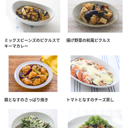
鍋奉行マニュアル
ミツカン公式通販
ミツカンのCM
キッザニア東京「ぽん酢工房」
ロングセラー商品 ＋ おすすめレシピ
人気商品 ＋ おすすめレシピ
ミックスビーンズのピクルスで
揚げ野菜の和風ピクルス
キーマカレー
検索
業務用サイト
ミツカングループについて
製造所固有記号一覧
鶏となすのさっぱり焼き
トマトとなすのチーズ蒸し