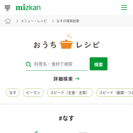
メニュー・レシピ
なすの検索結果
おうちレシピ
おすすめレシピ
レシピ特集
検索
レシピカテゴリ一覧
詳細検索
商品からレシピを探す
なす
ピーマン
スピード（主食・主菜）
スピード（副菜・つ
レシピ名特集
#なす
商品情報