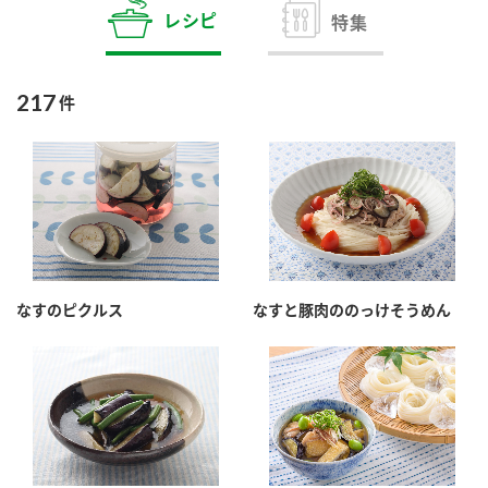
商品カテゴリ
レシピ
特集
新商品一覧
酢
調味酢
217
件
キャンペーン情報
お酢ドリンク
ぽん酢
ブランド・スペシャルサイト
ブランド・スペシャルサイト トップ
みりん風・料理酒
鍋用調味料
商品ブランドサイト
企業情報
Fibee（ファイビー）
なすのピクルス
なすと豚肉ののっけそうめん
国内事業概要
くらしプラ酢
つゆ
たれ
カンタン酢
ミツカングループについて
お酢ドリンク
ミツカンを知る
企業理念
スープ
中華
味ぽん
ぽん酢