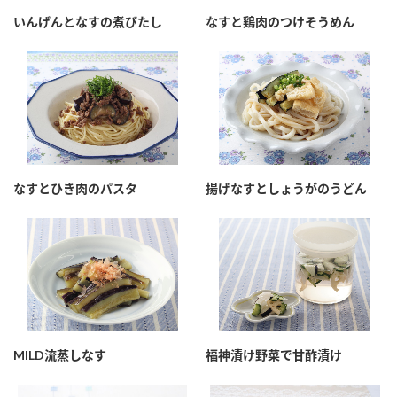
採用情報
環境への取り組み
いんげんとなすの煮びたし
なすと鶏肉のつけそうめん
かおりの蔵
ミツカンの歴史
クイック調味料
レモン果汁
ニュースリリース
つゆ
水の文化センター（アーカイブ）
鍋なび
ふりかけ
おすしの素
お客様相談センター
納豆のサイト
ZENB initiative
PIN印
お客様の声をいかしました
炊き込みご飯の素
米飯用調味液
三ツ判山吹
なすとひき肉のパスタ
揚げなすとしょうがのうどん
販売終了製品のご案内
千夜
MIM（ミツカンミュージアム）
納豆
Fibee
よくあるご質問
スペシャルサイト
お酢を知ろう！
各部門が大切にしていること
お問い合わせ
すしラボ
地図から取り扱い店舗を探す
ぽん酢サワー
MILD流蒸しなす
福神漬け野菜で甘酢漬け
おいしさと健康への取り組み
納豆の豆知識