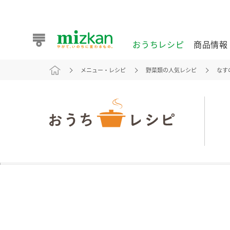
おうちレシピ
商品情報
メニュー・レシピ
野菜類の人気レシピ
なす
おうちレシピ
商品情報 トップ
企業情報 トップ
お客様相談センター トップ
ミツカン公式通販
業務用サイト
また食べたいが見つかる。ミツカンからのおすすめレシピを
おうちレシピ トップ