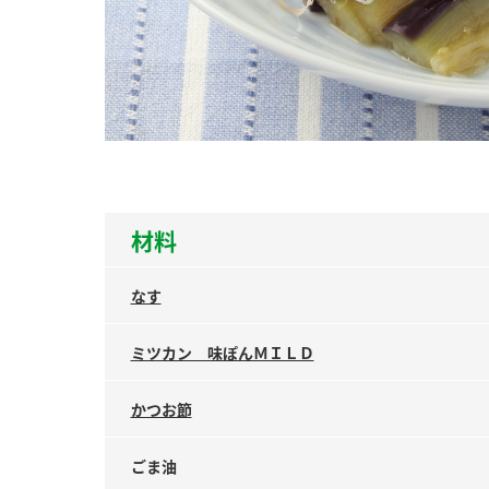
ー
お
材料
なす
ミツカン 味ぽんＭＩＬＤ
かつお節
ごま油