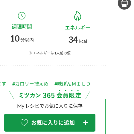
セプトをご紹介しま
た社会貢献
す。
ていまし
調理時間
エネルギー
大切にして
おいしさと健康への
け
おすしの素
炊き込みご飯の素
米飯用調味液
10
34
取り組み
分以内
kcal
ョン宣言」
ミツカンの研究成果と
た各部門の
おいしさと健康に役立
※エネルギーは1人前の値
ご紹介しま
つ情報をご紹介しま
す。
なす
#カロリー控えめ
#味ぽんＭＩＬＤ
My レシピでお気に入りに保存
お気に入りに追加
お酢ドリンク
味ぽん
ぽん酢