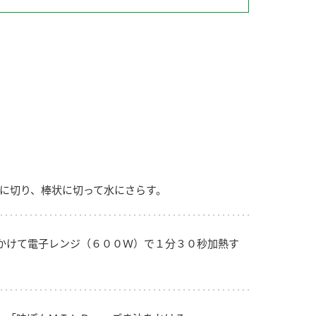
納豆の豆知識
鍋奉行マニュアル
ミツカンのCM
に切り、棒状に切って水にさらす。
かけて電子レンジ（６００Ｗ）で１分３０秒加熱す