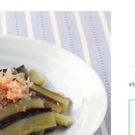
す。
テーマとし
活動を行っ
た。
MIM（ミツカンミュ
各部門が
スープ
中華
クイック調味料
レモン果汁
ふりか
ージアム）
いること
ミツカンの酢づくりの
「未来ビジ
歴史などが学べる体験
実現に向け
型博物館です。
取り組みを
す。
納豆
Fibee
キッザニア東京「ぽ
#
ん酢工房」
味ぽんやお酢について
楽しく学べるパビリオ
ンです。
ibee（ファイビ
くらしプラ酢
カンタン酢