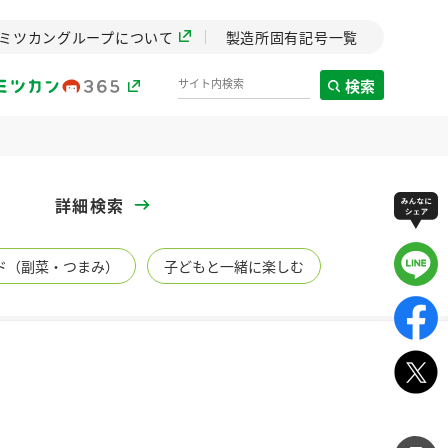
ミツカングループについて
製造所固有記号一覧
検索
製造所固有記号一覧
詳細検索
歴史
ド（副菜・つまみ）
子どもと一緒に楽しむ
までのミ
と挑戦の
します。
センター
ZENB initiative
イブ）
料理酒
鍋用調味料
つゆ
たれ
植物を可能な限りまる
ごと使ったZENBのコン
設立。「水」を