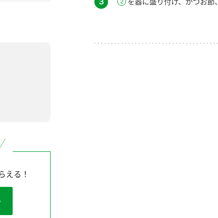
３
を器に盛り付け、かつお節
らえる！