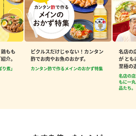
、鶏もも
ピクルスだけじゃない！カンタン
名店の
ご紹介。
酢でお肉やお魚のおかず。
が と
至極の
ぱり煮」
カンタン酢で作るメインのおかず特集
名店の店
もに一丸
品たち。