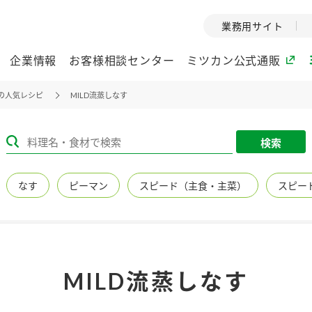
業務用サイト
企業情報
お客様相談センター
ミツカン公式通販
の人気レシピ
MILD流蒸しなす
ミツカングループについて
検索
企業理念
ミツカンの
なす
ピーマン
スピード（主食・主菜）
スピー
ミツカングループの企
創業から現在
業理念をご紹介しま
ツカンの変革
す。
歴史をご紹介
ご紹介します。
環境への取り組み
水の文化
MILD流蒸しなす
（アーカ
酢
調味酢
お酢ドリンク
ぽん酢
みりん風・
ミツカンの環境への取
り組みをご紹介しま
1999年