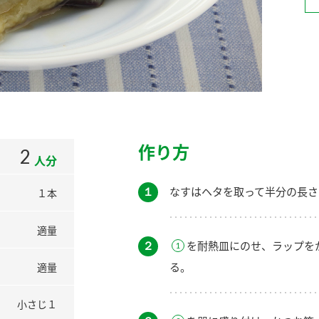
）
酢を知ろう！
すしラボ
ぽん酢サワー
作り方
2
人分
１
なすはヘタを取って半分の長さ
１本
適量
２
を耐熱皿にのせ、ラップを
る。
適量
小さじ１