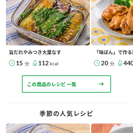
旨だれやみつき大葉なす
「味ぽん」で作る
15
112
20
44
分
kcal
分
この商品のレシピ 一覧
季節の人気レシピ