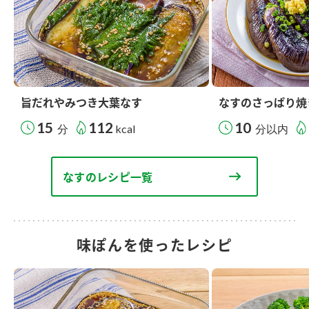
旨だれやみつき大葉なす
なすのさっぱり焼
15
112
10
分
kcal
分以内
なすのレシピ一覧
味ぽんを使ったレシピ