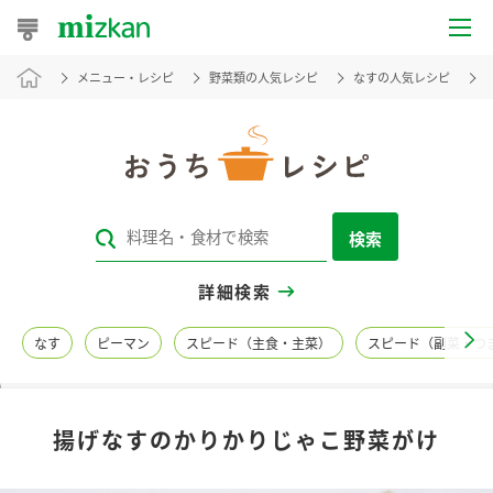
メニュー・レシピ
野菜類の人気レシピ
なすの人気レシピ
おうちレシピ
おすすめレシピ
レシピ特集
検索
レシピカテゴリ一覧
詳細検索
商品からレシピを探す
なす
ピーマン
スピード（主食・主菜）
スピード（副菜・つ
レシピ名特集
揚げなすのかりかりじゃこ野菜がけ
商品情報