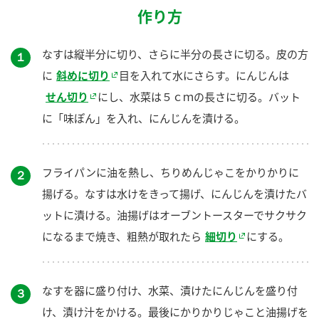
作り方
なすは縦半分に切り、さらに半分の長さに切る。皮の方
１
に
斜めに切り
目を入れて水にさらす。にんじんは
せん切り
にし、水菜は５ｃｍの長さに切る。バット
に「味ぽん」を入れ、にんじんを漬ける。
フライパンに油を熱し、ちりめんじゃこをかりかりに
２
揚げる。なすは水けをきって揚げ、にんじんを漬けたバ
ットに漬ける。油揚げはオーブントースターでサクサク
になるまで焼き、粗熱が取れたら
細切り
にする。
なすを器に盛り付け、水菜、漬けたにんじんを盛り付
３
け、漬け汁をかける。最後にかりかりじゃこと油揚げを