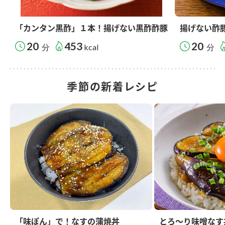
「カンタン黒酢」１本！揚げない黒酢酢豚
揚げない酢
20
453
20
分
kcal
分
季節の新着レシピ
「味ぽん」で！なすの蒲焼丼
とろ～り味噌なす