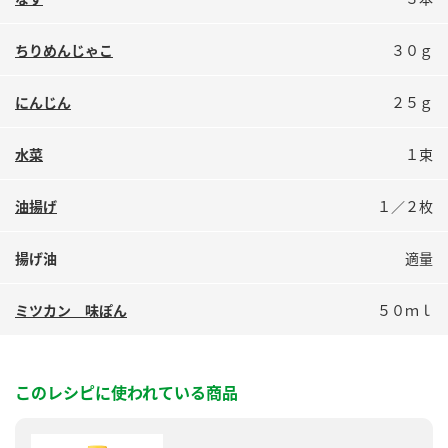
鍋奉行マニュアル
ミツカン公式通販
ミツカンのCM
キッザニア東京「ぽん酢工房」
ちりめんじゃこ
３０ｇ
ロングセラー商品 ＋ おすすめレシピ
にんじん
２５ｇ
人気商品 ＋ おすすめレシピ
水菜
１束
検索
油揚げ
１／２枚
揚げ油
適量
業務用サイト
ミツカングループについて
製造所固有記号一覧
ミツカン 味ぽん
５０ｍｌ
このレシピに使われている商品