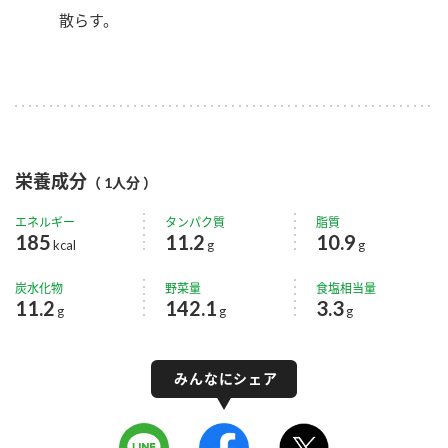
散らす。
栄養成分
（ 1人分 ）
エネルギー
タンパク質
脂質
185
11.2
10.9
kcal
g
g
炭水化物
野菜量
食塩相当量
11.2
142.1
3.3
g
g
g