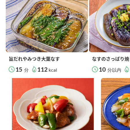
旨だれやみつき大葉なす
なすのさっぱり焼
15
112
10
分
kcal
分以内