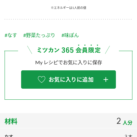
採用情報
環境への取り組み
※エネルギーは1人前の値
かおりの蔵
ミツカンの歴史
クイック調味料
レモン果汁
ニュースリリース
つゆ
水の文化センター（アーカイブ）
鍋なび
#なす
#野菜たっぷり
#味ぽん
ふりかけ
おすしの素
お客様相談センター
納豆のサイト
ZENB initiative
PIN印
お客様の声をいかしました
炊き込みご飯の素
米飯用調味液
My レシピでお気に入りに保存
三ツ判山吹
販売終了製品のご案内
千夜
MIM（ミツカンミュージアム）
お気に入りに追加
納豆
Fibee
よくあるご質問
スペシャルサイト
お酢を知ろう！
各部門が大切にしていること
お問い合わせ
すしラボ
地図から取り扱い店舗を探す
2
ぽん酢サワー
材料
人分
おいしさと健康への取り組み
納豆の豆知識
なす
３本