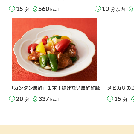
15
560
10
分
kcal
分以内
「カンタン黒酢」１本！揚げない黒酢酢豚
メヒカリの
20
337
15
分
kcal
分