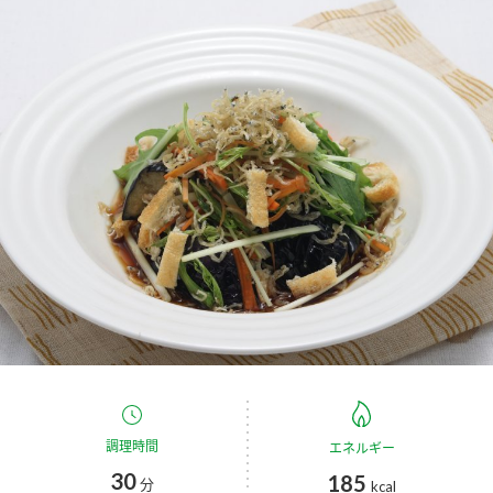
商品カテゴリ
新商品一覧
酢
調味酢
キャンペーン情報
お酢ドリンク
ぽん酢
ブランド・スペシャルサイト
ブランド・スペシャルサイト トップ
みりん風・料理酒
鍋用調味料
商品ブランドサイト
企業情報
Fibee（ファイビー）
国内事業概要
くらしプラ酢
つゆ
たれ
カンタン酢
ミツカングループについて
お酢ドリンク
ミツカンを知る
企業理念
スープ
中華
調理時間
エネルギー
味ぽん
30
185
分
kcal
ぽん酢