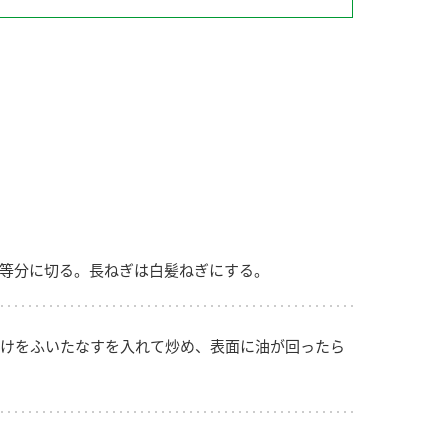
納豆の豆知識
鍋奉行マニュアル
ミツカンのCM
等分に切る。長ねぎは白髪ねぎにする。
けをふいたなすを入れて炒め、表面に油が回ったら