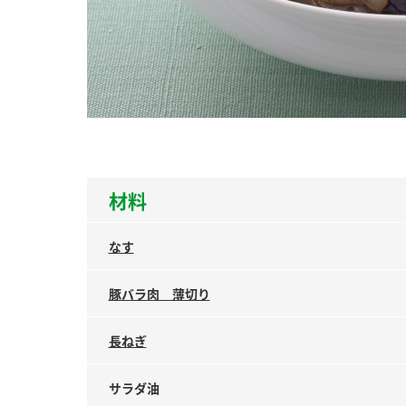
ー
お
材料
なす
豚バラ肉 薄切り
長ねぎ
サラダ油