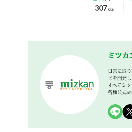
307
kcal
ミツカ
日常に取り
ピを開発し
すべてミツ
各種公式S