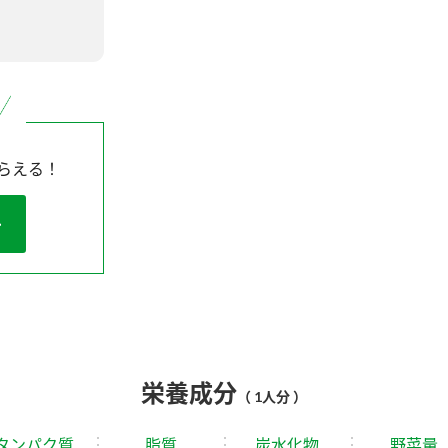
らえる！
栄養成分
（ 1人分 ）
タンパク質
脂質
炭水化物
野菜量