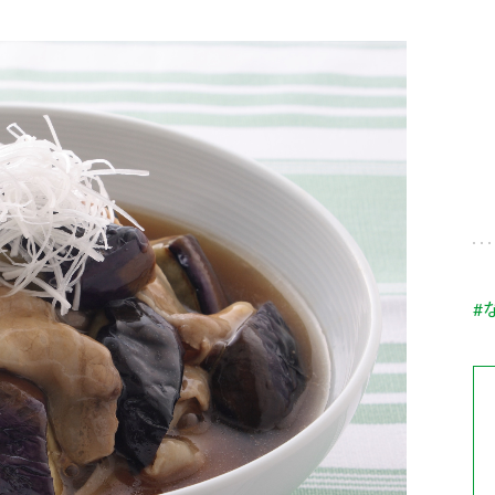
す。
テーマとし
活動を行っ
た。
MIM（ミツカンミュ
各部門が
スープ
中華
クイック調味料
レモン果汁
ふりか
ージアム）
いること
ミツカンの酢づくりの
「未来ビジ
歴史などが学べる体験
実現に向け
型博物館です。
取り組みを
す。
納豆
Fibee
キッザニア東京「ぽ
#
ん酢工房」
味ぽんやお酢について
楽しく学べるパビリオ
ンです。
ibee（ファイビ
くらしプラ酢
カンタン酢