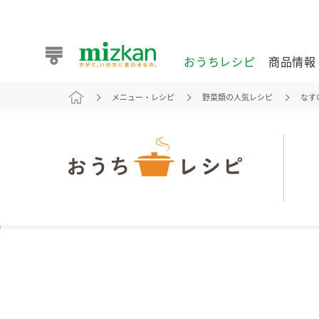
おうちレシピ
商品情報
メニュー・レシピ
野菜類の人気レシピ
なす
おうちレシピ
商品情報 トップ
企業情報 トップ
お客様相談センター トップ
ミツカン公式通販
業務用サイト
また食べたいが見つかる。ミツカンからのおすすめレシピを
おうちレシピ トップ