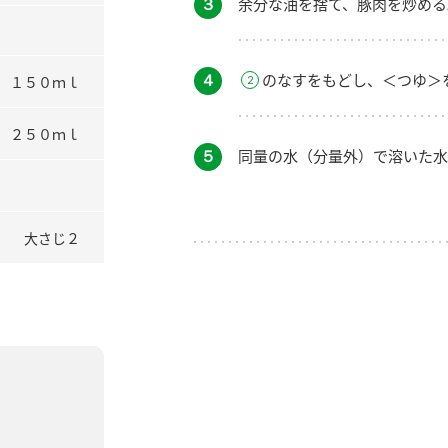
３
余分な油を捨て、豚肉を炒める
４
のなすをもどし、＜つゆ＞
１５０ｍｌ
２５０ｍｌ
５
同量の水（分量外）で溶いた水
大さじ２