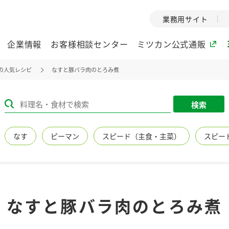
業務用サイト
企業情報
お客様相談センター
ミツカン公式通販
の人気レシピ
なすと豚バラ肉のとろみ煮
ミツカングループについて
検索
企業理念
ミツカンの
なす
ピーマン
スピード（主食・主菜）
スピー
ミツカングループの企
創業から現在
業理念をご紹介しま
ツカンの変革
す。
歴史をご紹介
ご紹介します。
環境への取り組み
水の文化
なすと豚バラ肉のとろみ煮
（アーカ
酢
調味酢
お酢ドリンク
ぽん酢
みりん風・
ミツカンの環境への取
り組みをご紹介しま
1999年