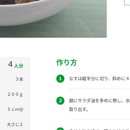
）
酢を知ろう！
すしラボ
ぽん酢サワー
作り方
4
人分
１
なすは縦半分に切り、斜めに４
３本
２００ｇ
２
鍋にサラダ油を多めに熱し、水
取り出す。
５ｃｍ分
大さじ２