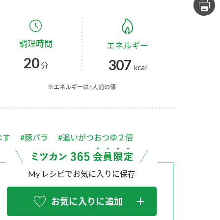
セプトをご紹介しま
た社会貢献
す。
ていまし
調理時間
エネルギー
大切にして
おいしさと健康への
け
おすしの素
炊き込みご飯の素
米飯用調味液
20
307
取り組み
分
kcal
ョン宣言」
ミツカンの研究成果と
た各部門の
おいしさと健康に役立
※エネルギーは1人前の値
ご紹介しま
つ情報をご紹介しま
す。
なす
#豚バラ
#追いがつおつゆ２倍
My レシピでお気に入りに保存
お気に入りに追加
お酢ドリンク
味ぽん
ぽん酢