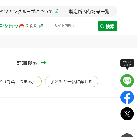
ミツカングループについて
製造所固有記号一覧
検索
製造所固有記号一覧
詳細検索
歴史
ド（副菜・つまみ）
子どもと一緒に楽しむ
までのミ
と挑戦の
します。
センター
ZENB initiative
イブ）
料理酒
鍋用調味料
つゆ
たれ
植物を可能な限りまる
ごと使ったZENBのコン
設立。「水」を