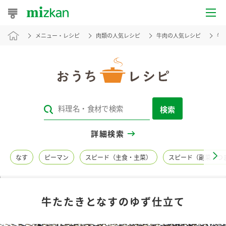
メニュー・レシピ
肉類の人気レシピ
牛肉の人気レシピ
牛
おうちレシピ
おすすめレシピ
レシピ特集
検索
レシピカテゴリ一覧
詳細検索
商品からレシピを探す
なす
ピーマン
スピード（主食・主菜）
スピード（副菜・つ
レシピ名特集
牛たたきとなすのゆず仕立て
商品情報