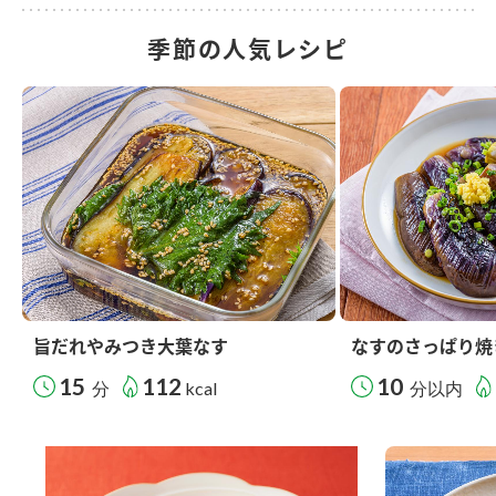
季節の人気レシピ
旨だれやみつき大葉なす
なすのさっぱり焼
15
112
10
分
kcal
分以内