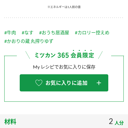
採用情報
環境への取り組み
※エネルギーは1人前の値
かおりの蔵
ミツカンの歴史
クイック調味料
レモン果汁
ニュースリリース
つゆ
水の文化センター（アーカイブ）
鍋なび
#牛肉
#なす
#おうち居酒屋
#カロリー控えめ
ふりかけ
おすしの素
お客様相談センター
納豆のサイト
#かおりの蔵 丸搾りゆず
ZENB initiative
PIN印
お客様の声をいかしました
炊き込みご飯の素
米飯用調味液
三ツ判山吹
My レシピでお気に入りに保存
販売終了製品のご案内
千夜
MIM（ミツカンミュージアム）
納豆
Fibee
よくあるご質問
お気に入りに追加
スペシャルサイト
お酢を知ろう！
各部門が大切にしていること
お問い合わせ
すしラボ
地図から取り扱い店舗を探す
ぽん酢サワー
おいしさと健康への取り組み
2
材料
納豆の豆知識
人分