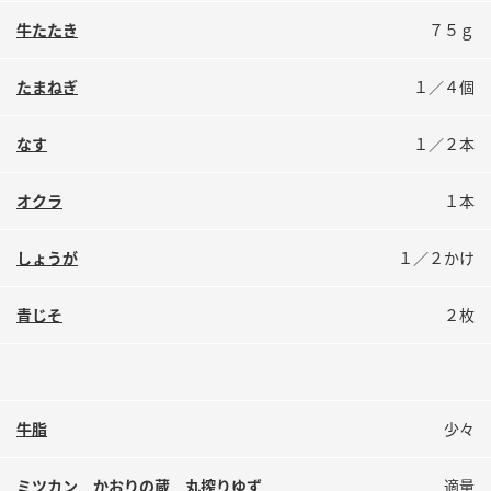
鍋奉行マニュアル
ミツカン公式通販
牛たたき
７５ｇ
ミツカンのCM
キッザニア東京「ぽん酢工房」
たまねぎ
１／４個
ロングセラー商品 ＋ おすすめレシピ
人気商品 ＋ おすすめレシピ
なす
１／２本
オクラ
１本
検索
しょうが
１／２かけ
業務用サイト
ミツカングループについて
製造所固有記号一覧
青じそ
２枚
牛脂
少々
ミツカン かおりの蔵 丸搾りゆず
適量