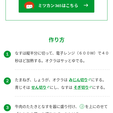
ミツカン365はこちら
作り方
なすは縦半分に切って、電子レンジ（６００Ｗ）で４０
１
秒ほど加熱する。オクラはサッとゆでる。
たまねぎ、しょうが、オクラは
みじん切り
にする。
２
青じそは
せん切り
にし、なすは
そぎ切り
にする。
牛肉のたたきとなすを器に盛り付け、
を上にのせて
３