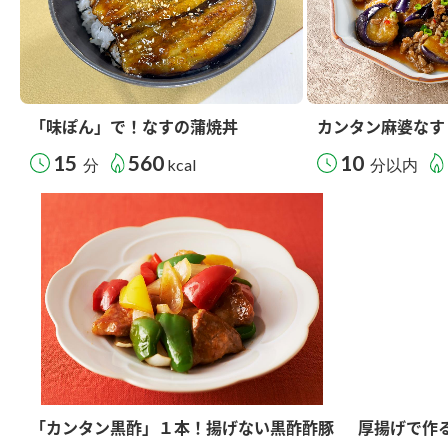
「味ぽん」で！なすの蒲焼丼
カンタン麻婆なす
15
560
10
分
kcal
分以内
「カンタン黒酢」１本！揚げない黒酢酢豚
厚揚げで作