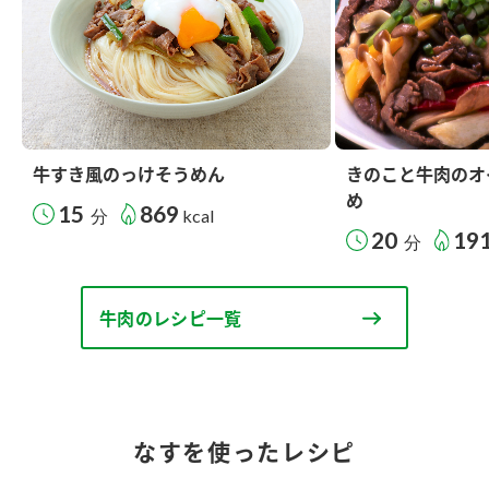
牛すき風のっけそうめん
きのこと牛肉のオ
め
15
869
分
kcal
20
19
分
牛肉のレシピ一覧
なすを使ったレシピ