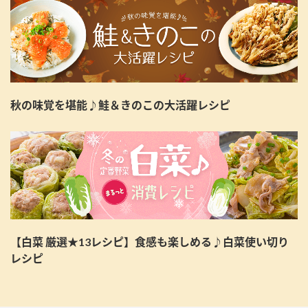
秋の味覚を堪能♪鮭＆きのこの大活躍レシピ
【白菜 厳選★13レシピ】食感も楽しめる♪白菜使い切り
レシピ