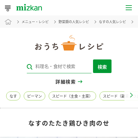
メニュー・レシピ
野菜類の人気レシピ
なすの人気レシピ
おうちレシピ
おすすめレシピ
レシピ特集
検索
レシピカテゴリ一覧
詳細検索
商品からレシピを探す
なす
ピーマン
スピード（主食・主菜）
スピード（副菜・つ
レシピ名特集
なすのたたき鶏ひき肉のせ
商品情報