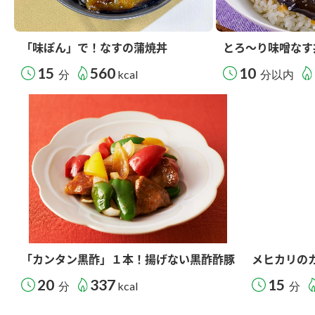
「味ぽん」で！なすの蒲焼丼
とろ～り味噌なす
15
560
10
分
kcal
分以内
「カンタン黒酢」１本！揚げない黒酢酢豚
メヒカリの
20
337
15
分
kcal
分