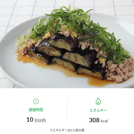
商品カテゴリ
新商品一覧
酢
調味酢
キャンペーン情報
お酢ドリンク
ぽん酢
ブランド・スペシャルサイト
ブランド・スペシャルサイト トップ
みりん風・料理酒
鍋用調味料
商品ブランドサイト
企業情報
Fibee（ファイビー）
国内事業概要
くらしプラ酢
つゆ
たれ
カンタン酢
ミツカングループについて
調理時間
エネルギー
お酢ドリンク
10
308
ミツカンを知る
企業理念
スープ
中華
分以内
kcal
味ぽん
※エネルギーは1人前の値
ぽん酢