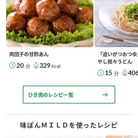
肉団子の甘酢あん
「追いがつおつゆ
やし担々うどん
20
329
分
kcal
15
40
分
ひき肉のレシピ一覧
味ぽんＭＩＬＤを使ったレシピ