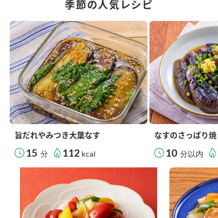
季節の人気レシピ
旨だれやみつき大葉なす
なすのさっぱり焼
15
112
10
分
kcal
分以内