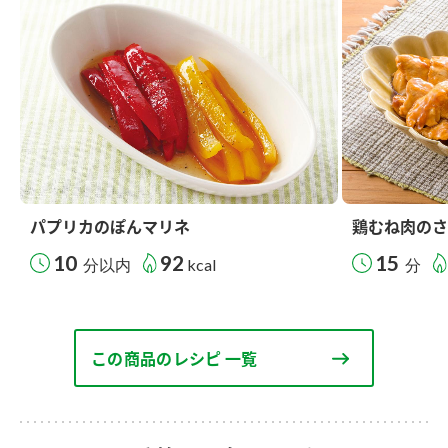
パプリカのぽんマリネ
鶏むね肉のさ
10
92
15
分以内
kcal
分
この商品のレシピ 一覧