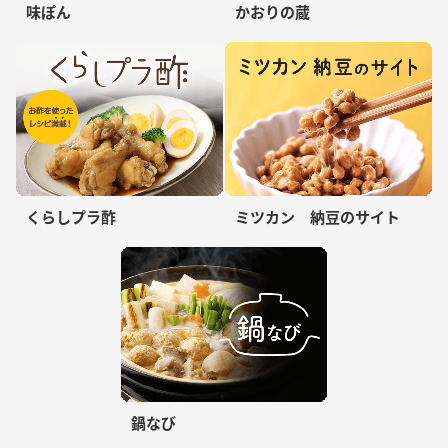
味ぽん
かおりの蔵
くらしプラ酢
ミツカン 納豆のサイト
鍋なび