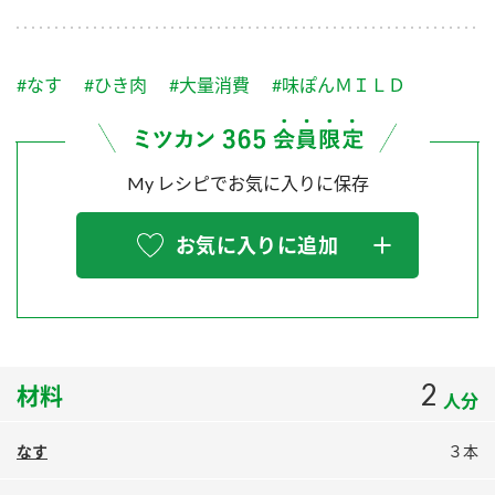
採用情報
環境への取り組み
かおりの蔵
ミツカンの歴史
クイック調味料
レモン果汁
ニュースリリース
つゆ
#なす
#ひき肉
#大量消費
#味ぽんＭＩＬＤ
水の文化センター（アーカイブ）
鍋なび
ふりかけ
おすしの素
お客様相談センター
納豆のサイト
My レシピでお気に入りに保存
ZENB initiative
PIN印
お客様の声をいかしました
炊き込みご飯の素
米飯用調味液
三ツ判山吹
お気に入りに追加
販売終了製品のご案内
千夜
MIM（ミツカンミュージアム）
納豆
Fibee
よくあるご質問
スペシャルサイト
お酢を知ろう！
各部門が大切にしていること
お問い合わせ
2
材料
すしラボ
人分
地図から取り扱い店舗を探す
ぽん酢サワー
なす
３本
おいしさと健康への取り組み
納豆の豆知識