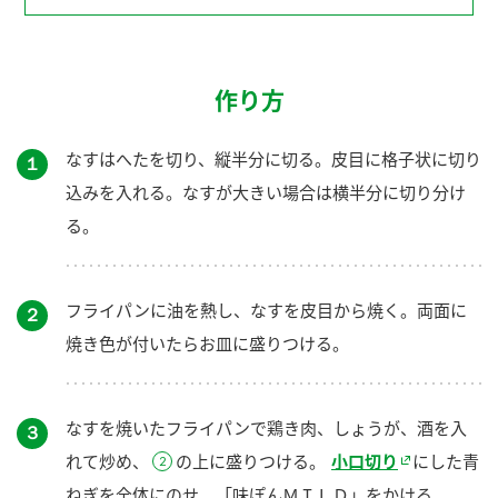
作り方
なすはへたを切り、縦半分に切る。皮目に格子状に切り
１
込みを入れる。なすが大きい場合は横半分に切り分け
る。
フライパンに油を熱し、なすを皮目から焼く。両面に
２
焼き色が付いたらお皿に盛りつける。
なすを焼いたフライパンで鶏き肉、しょうが、酒を入
３
れて炒め、
の上に盛りつける。
小口切り
にした青
ねぎを全体にのせ、「味ぽんＭＩＬＤ」をかける。