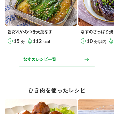
旨だれやみつき大葉なす
なすのさっぱり焼
15
112
10
分
kcal
分以内
なすのレシピ一覧
ひき肉を使ったレシピ