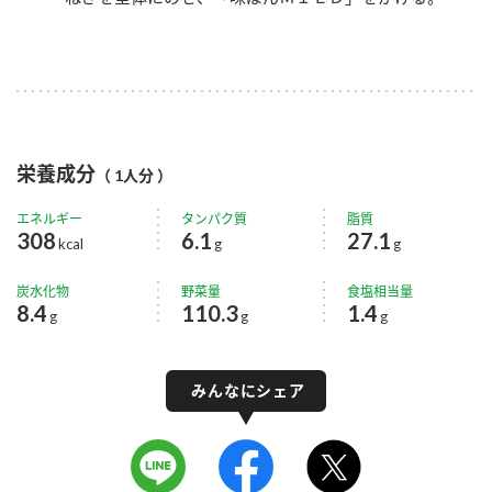
栄養成分
（ 1人分 ）
エネルギー
タンパク質
脂質
308
6.1
27.1
kcal
g
g
炭水化物
野菜量
食塩相当量
8.4
110.3
1.4
g
g
g