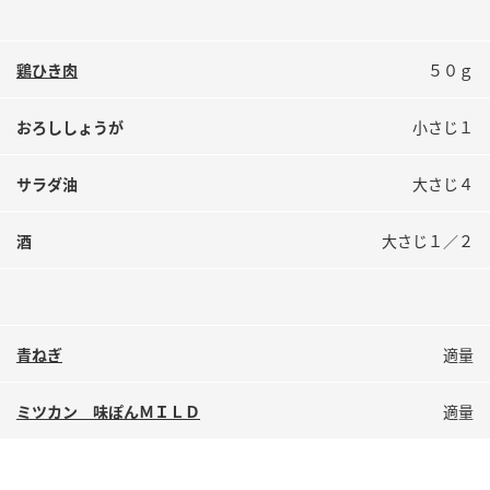
鍋奉行マニュアル
ミツカン公式通販
ミツカンのCM
キッザニア東京「ぽん酢工房」
鶏ひき肉
５０ｇ
ロングセラー商品 ＋ おすすめレシピ
おろししょうが
小さじ１
人気商品 ＋ おすすめレシピ
サラダ油
大さじ４
検索
酒
大さじ１／２
業務用サイト
ミツカングループについて
製造所固有記号一覧
青ねぎ
適量
ミツカン 味ぽんＭＩＬＤ
適量