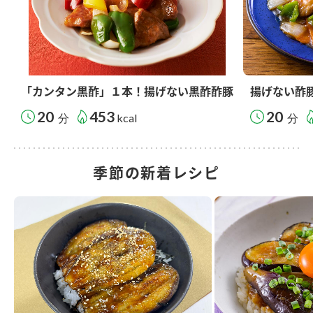
「カンタン黒酢」１本！揚げない黒酢酢豚
揚げない酢
20
453
20
分
kcal
分
季節の新着レシピ