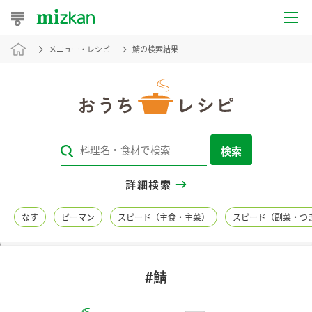
メニュー・レシピ
鯖の検索結果
おうちレシピ
おすすめレシピ
レシピ特集
検索
レシピカテゴリ一覧
詳細検索
商品からレシピを探す
なす
ピーマン
スピード（主食・主菜）
スピード（副菜・つ
レシピ名特集
#鯖
商品情報