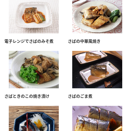
鍋奉行マニュアル
ミツカン公式通販
ミツカンのCM
キッザニア東京「ぽん酢工房」
ロングセラー商品 ＋ おすすめレシピ
人気商品 ＋ おすすめレシピ
電子レンジでさばのみそ煮
さばの中華風焼き
検索
業務用サイト
ミツカングループについて
製造所固有記号一覧
さばときのこの焼き漬け
さばのごま煮