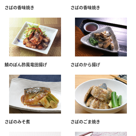
採用情報
環境への取り組み
さばの香味焼き
さばの香味焼き
かおりの蔵
ミツカンの歴史
クイック調味料
レモン果汁
ニュースリリース
つゆ
水の文化センター（アーカイブ）
鍋なび
ふりかけ
おすしの素
お客様相談センター
納豆のサイト
ZENB initiative
PIN印
お客様の声をいかしました
炊き込みご飯の素
米飯用調味液
三ツ判山吹
鯖のぽん酢風竜田揚げ
さばのから揚げ
販売終了製品のご案内
千夜
MIM（ミツカンミュージアム）
納豆
Fibee
よくあるご質問
スペシャルサイト
お酢を知ろう！
各部門が大切にしていること
お問い合わせ
すしラボ
地図から取り扱い店舗を探す
ぽん酢サワー
さばのみそ煮
さばのごま焼き
おいしさと健康への取り組み
納豆の豆知識