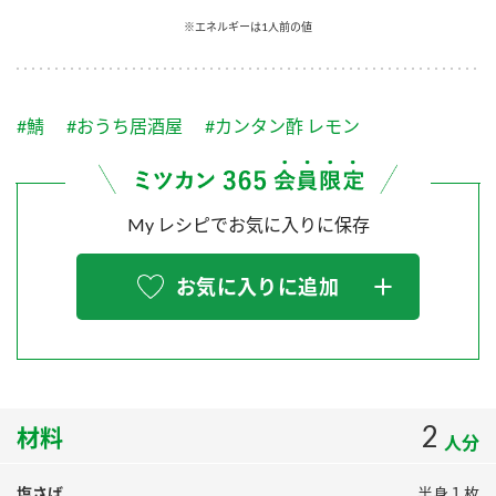
採用情報
環境への取り組み
※エネルギーは1人前の値
かおりの蔵
ミツカンの歴史
クイック調味料
レモン果汁
ニュースリリース
つゆ
水の文化センター（アーカイブ）
鍋なび
#鯖
#おうち居酒屋
#カンタン酢 レモン
ふりかけ
おすしの素
お客様相談センター
納豆のサイト
ZENB initiative
PIN印
お客様の声をいかしました
炊き込みご飯の素
米飯用調味液
My レシピでお気に入りに保存
三ツ判山吹
販売終了製品のご案内
千夜
MIM（ミツカンミュージアム）
お気に入りに追加
納豆
Fibee
よくあるご質問
スペシャルサイト
お酢を知ろう！
各部門が大切にしていること
お問い合わせ
すしラボ
地図から取り扱い店舗を探す
2
ぽん酢サワー
材料
人分
おいしさと健康への取り組み
納豆の豆知識
塩さば
半身１枚