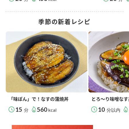
季節の新着レシピ
「味ぽん」で！なすの蒲焼丼
とろ～り味噌なす
15
560
10
分
kcal
分以内