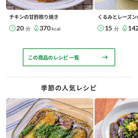
チキンの甘酢照り焼き
くるみとレーズン
20
370
15
14
分
kcal
分
この商品のレシピ 一覧
季節の人気レシピ