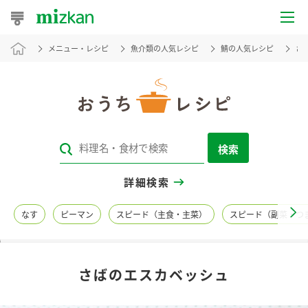
メニュー・レシピ
魚介類の人気レシピ
鯖の人気レシピ
さ
おうちレシピ
おすすめレシピ
レシピ特集
検索
レシピカテゴリ一覧
詳細検索
商品からレシピを探す
なす
ピーマン
スピード（主食・主菜）
スピード（副菜・つ
レシピ名特集
さばのエスカベッシュ
商品情報