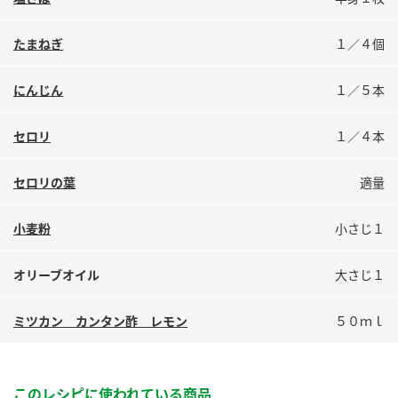
鍋奉行マニュアル
ミツカン公式通販
ミツカンのCM
キッザニア東京「ぽん酢工房」
たまねぎ
１／４個
ロングセラー商品 ＋ おすすめレシピ
にんじん
１／５本
人気商品 ＋ おすすめレシピ
セロリ
１／４本
検索
セロリの葉
適量
小麦粉
小さじ１
業務用サイト
ミツカングループについて
製造所固有記号一覧
オリーブオイル
大さじ１
ミツカン カンタン酢 レモン
５０ｍｌ
このレシピに使われている商品