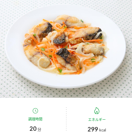
商品カテゴリ
新商品一覧
酢
調味酢
キャンペーン情報
お酢ドリンク
ぽん酢
ブランド・スペシャルサイト
ブランド・スペシャルサイト トップ
みりん風・料理酒
鍋用調味料
商品ブランドサイト
企業情報
Fibee（ファイビー）
国内事業概要
くらしプラ酢
つゆ
たれ
カンタン酢
ミツカングループについて
お酢ドリンク
ミツカンを知る
企業理念
スープ
中華
調理時間
エネルギー
味ぽん
20
299
分
kcal
ぽん酢