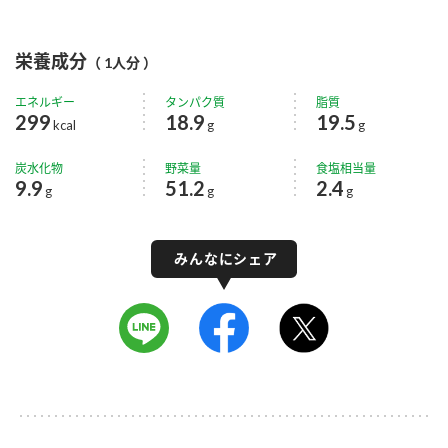
栄養成分
（ 1人分 ）
エネルギー
タンパク質
脂質
299
18.9
19.5
kcal
g
g
炭水化物
野菜量
食塩相当量
9.9
51.2
2.4
g
g
g