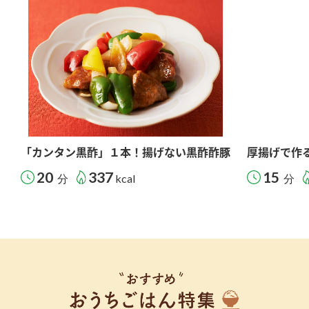
「カンタン黒酢」１本！揚げない黒酢酢豚
厚揚げで作
20
337
15
分
kcal
分