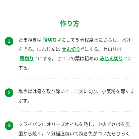
作り方
たまねぎは
薄切り
にして５分程度水にさらし、水け
１
をきる。にんじんは
せん切り
にする。セロリは
薄切り
にする。セロリの葉は粗めの
みじん切り
に
する。
塩さばは骨を取り除いて１口大に切り、小麦粉を薄くま
２
ぶす。
フライパンにオリーブオイルを熱し、中火でさばを皮
３
面から焼く。２分程度焼いて焼き色がついたらひっく