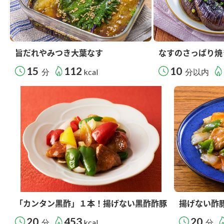
旨だれやみつき大葉なす
なすのさっぱり焼
15
112
10
分
kcal
分以内
「カンタン黒酢」１本！揚げない黒酢酢豚
揚げない酢
20
453
20
分
kcal
分