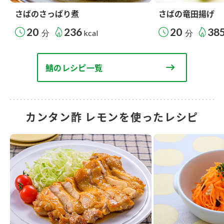
さばのさっぱり煮
さばの竜田揚げ
20
236
20
38
分
kcal
分
鯖のレシピ一覧
カンタン酢 レモンを使ったレシピ