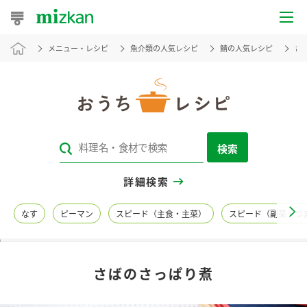
メニュー・レシピ
魚介類の人気レシピ
鯖の人気レシピ
さ
おうちレシピ
おすすめレシピ
レシピ特集
検索
レシピカテゴリ一覧
詳細検索
商品からレシピを探す
なす
ピーマン
スピード（主食・主菜）
スピード（副菜・つ
レシピ名特集
さばのさっぱり煮
商品情報