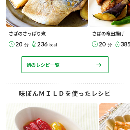
さばのさっぱり煮
さばの竜田揚げ
20
236
20
38
分
kcal
分
鯖のレシピ一覧
味ぽんＭＩＬＤを使ったレシピ