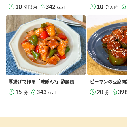
10
342
10
分以内
kcal
分以内
厚揚げで作る「味ぽん?」酢豚風
ピーマンの豆腐肉
15
343
20
39
分
kcal
分