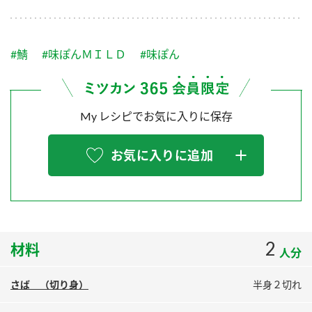
採用情報
環境への取り組み
かおりの蔵
ミツカンの歴史
クイック調味料
レモン果汁
ニュースリリース
つゆ
#鯖
#味ぽんＭＩＬＤ
#味ぽん
水の文化センター（アーカイブ）
鍋なび
ふりかけ
おすしの素
お客様相談センター
納豆のサイト
My レシピでお気に入りに保存
ZENB initiative
PIN印
お客様の声をいかしました
炊き込みご飯の素
米飯用調味液
三ツ判山吹
お気に入りに追加
販売終了製品のご案内
千夜
MIM（ミツカンミュージアム）
納豆
Fibee
よくあるご質問
スペシャルサイト
お酢を知ろう！
各部門が大切にしていること
お問い合わせ
2
材料
すしラボ
人分
地図から取り扱い店舗を探す
ぽん酢サワー
さば （切り身）
半身２切れ
おいしさと健康への取り組み
納豆の豆知識