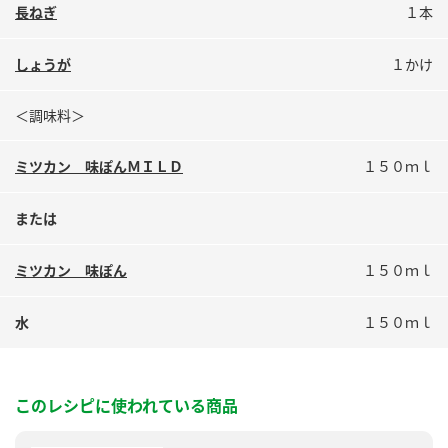
鍋奉行マニュアル
長ねぎ
１本
ミツカン公式通販
ミツカンのCM
キッザニア東京「ぽん酢工房」
しょうが
１かけ
ロングセラー商品 ＋ おすすめレシピ
＜調味料＞
人気商品 ＋ おすすめレシピ
ミツカン 味ぽんＭＩＬＤ
１５０ｍｌ
検索
または
業務用サイト
ミツカングループについて
製造所固有記号一覧
ミツカン 味ぽん
１５０ｍｌ
水
１５０ｍｌ
このレシピに使われている商品