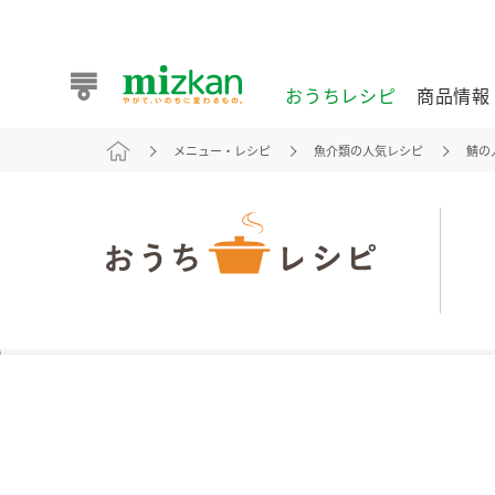
おうちレシピ
商品情報
メニュー・レシピ
魚介類の人気レシピ
鯖の
おうちレシピ
商品情報 トップ
企業情報 トップ
お客様相談センター トップ
ミツカン公式通販
業務用サイト
また食べたいが見つかる。ミツカンからのおすすめレシピを
おうちレシピ トップ