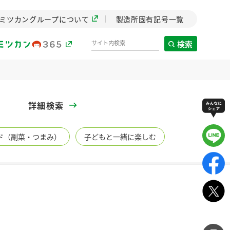
ミツカングループについて
製造所固有記号一覧
検索
製造所固有記号一覧
詳細検索
歴史
ド（副菜・つまみ）
子どもと一緒に楽しむ
までのミ
と挑戦の
します。
センター
ZENB initiative
イブ）
料理酒
鍋用調味料
つゆ
たれ
植物を可能な限りまる
ごと使ったZENBのコン
設立。「水」を