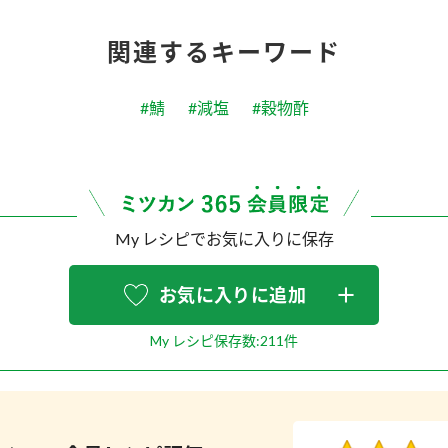
関連するキーワード
#鯖
#減塩
#穀物酢
My レシピでお気に入りに保存
お気に入りに追加
My レシピ保存数:211件