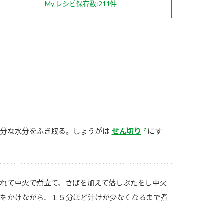
My レシピ保存数:211件
納豆の豆知識
鍋奉行マニュアル
ミツカンのCM
分な水分をふき取る。しょうがは
せん切り
にす
れて中火で煮立て、さばを加えて落しぶたをし中火
をかけながら、１５分ほど汁けが少なくなるまで煮