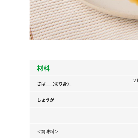
ー
お
材料
２
さば （切り身）
しょうが
＜調味料＞