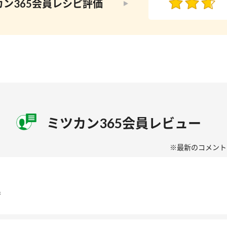
ン365会員
レシピ評価
ミツカン365会員
レビュー
※最新のコメント
番