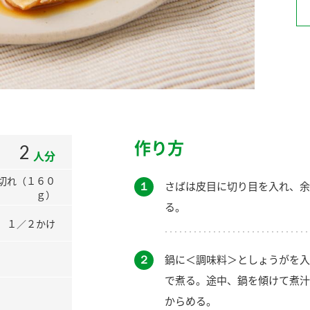
）
酢を知ろう！
すしラボ
ぽん酢サワー
作り方
2
人分
切れ（１６０
１
さばは皮目に切り目を入れ、余
ｇ）
る。
１／２かけ
２
鍋に＜調味料＞としょうがを入
で煮る。途中、鍋を傾けて煮汁
からめる。