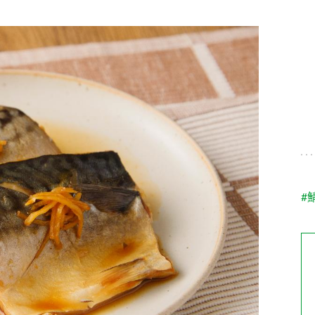
す。
テーマとし
活動を行っ
た。
MIM（ミツカンミュ
各部門が
スープ
中華
クイック調味料
レモン果汁
ふりか
ージアム）
いること
ミツカンの酢づくりの
「未来ビジ
歴史などが学べる体験
実現に向け
型博物館です。
取り組みを
す。
納豆
Fibee
キッザニア東京「ぽ
#
ん酢工房」
味ぽんやお酢について
楽しく学べるパビリオ
ンです。
ibee（ファイビ
くらしプラ酢
カンタン酢