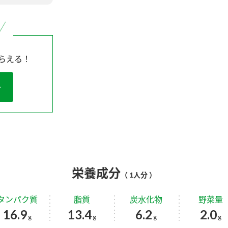
らえる！
栄養成分
（ 1人分 ）
タンパク質
脂質
炭水化物
野菜量
16.9
13.4
6.2
2.0
g
g
g
g