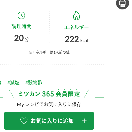
セプトをご紹介しま
た社会貢献
す。
ていまし
調理時間
エネルギー
大切にして
おいしさと健康への
け
おすしの素
炊き込みご飯の素
米飯用調味液
20
222
取り組み
分
kcal
ョン宣言」
ミツカンの研究成果と
た各部門の
おいしさと健康に役立
※エネルギーは1人前の値
ご紹介しま
つ情報をご紹介しま
す。
鯖
#減塩
#穀物酢
My レシピでお気に入りに保存
お気に入りに追加
お酢ドリンク
味ぽん
ぽん酢