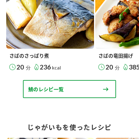
さばのさっぱり煮
さばの竜田揚げ
20
236
20
38
分
kcal
分
鯖のレシピ一覧
じゃがいもを使ったレシピ