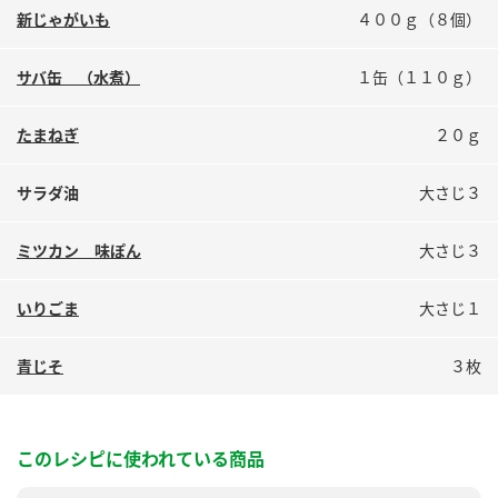
鍋奉行マニュアル
新じゃがいも
４００ｇ（８個）
ミツカン公式通販
ミツカンのCM
キッザニア東京「ぽん酢工房」
サバ缶 （水煮）
１缶（１１０ｇ）
ロングセラー商品 ＋ おすすめレシピ
人気商品 ＋ おすすめレシピ
たまねぎ
２０ｇ
サラダ油
大さじ３
検索
ミツカン 味ぽん
大さじ３
業務用サイト
ミツカングループについて
製造所固有記号一覧
いりごま
大さじ１
青じそ
３枚
このレシピに使われている商品