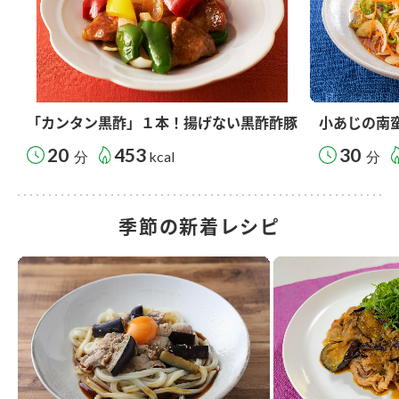
「カンタン黒酢」１本！揚げない黒酢酢豚
小あじの南
20
453
30
分
kcal
分
季節の新着レシピ