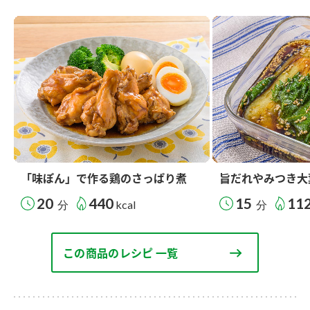
「味ぽん」で作る鶏のさっぱり煮
旨だれやみつき大
20
440
15
11
分
kcal
分
この商品のレシピ 一覧