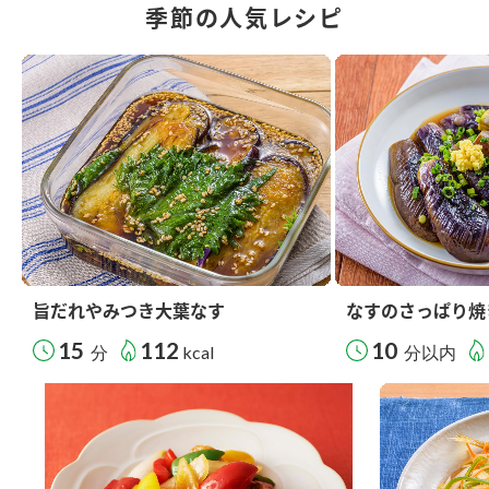
季節の人気レシピ
旨だれやみつき大葉なす
なすのさっぱり焼
15
112
10
分
kcal
分以内