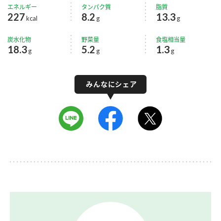
エネルギー
タンパク質
脂質
227
8.2
13.3
kcal
g
g
炭水化物
野菜量
食塩相当量
18.3
5.2
1.3
g
g
g