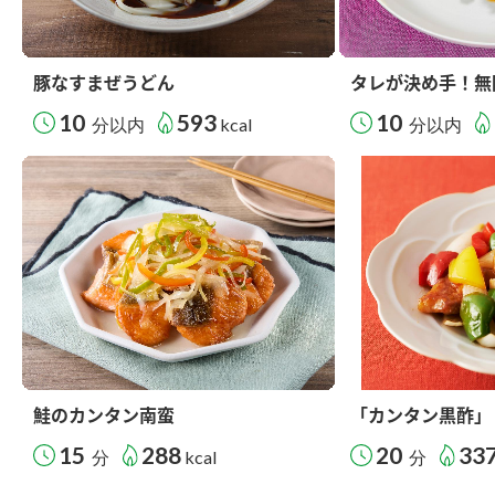
豚なすまぜうどん
タレが決め手！無
10
593
10
分以内
kcal
分以内
鮭のカンタン南蛮
「カンタン黒酢」
15
288
20
33
分
kcal
分