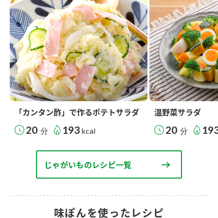
「カンタン酢」で作るポテトサラダ
温野菜サラダ
20
193
20
19
分
kcal
分
じゃがいものレシピ一覧
味ぽんを使ったレシピ