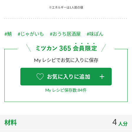
採用情報
環境への取り組み
※エネルギーは1人前の値
かおりの蔵
ミツカンの歴史
クイック調味料
レモン果汁
ニュースリリース
つゆ
水の文化センター（アーカイブ）
鍋なび
#鯖
#じゃがいも
#おうち居酒屋
#味ぽん
ふりかけ
おすしの素
お客様相談センター
納豆のサイト
ZENB initiative
PIN印
お客様の声をいかしました
炊き込みご飯の素
米飯用調味液
My レシピでお気に入りに保存
三ツ判山吹
販売終了製品のご案内
千夜
MIM（ミツカンミュージアム）
お気に入りに追加
納豆
Fibee
よくあるご質問
スペシャルサイト
My レシピ保存数:84件
お酢を知ろう！
各部門が大切にしていること
お問い合わせ
すしラボ
地図から取り扱い店舗を探す
ぽん酢サワー
4
材料
おいしさと健康への取り組み
人分
納豆の豆知識