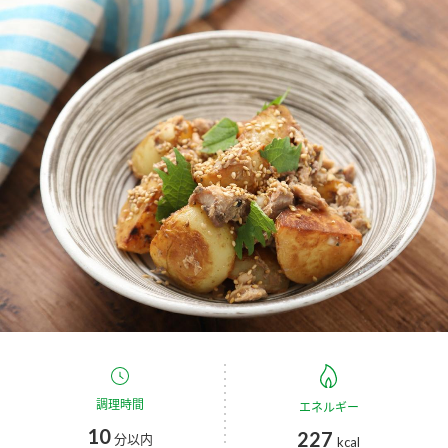
商品カテゴリ
新商品一覧
酢
調味酢
キャンペーン情報
お酢ドリンク
ぽん酢
ブランド・スペシャルサイト
ブランド・スペシャルサイト トップ
みりん風・料理酒
鍋用調味料
商品ブランドサイト
企業情報
Fibee（ファイビー）
国内事業概要
くらしプラ酢
つゆ
たれ
カンタン酢
ミツカングループについて
お酢ドリンク
ミツカンを知る
企業理念
スープ
中華
調理時間
エネルギー
味ぽん
10
227
分以内
kcal
ぽん酢