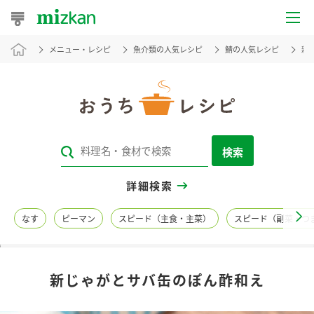
メニュー・レシピ
魚介類の人気レシピ
鯖の人気レシピ
新
おうちレシピ
おすすめレシピ
レシピ特集
検索
レシピカテゴリ一覧
詳細検索
商品からレシピを探す
なす
ピーマン
スピード（主食・主菜）
スピード（副菜・つ
レシピ名特集
新じゃがとサバ缶のぽん酢和え
商品情報