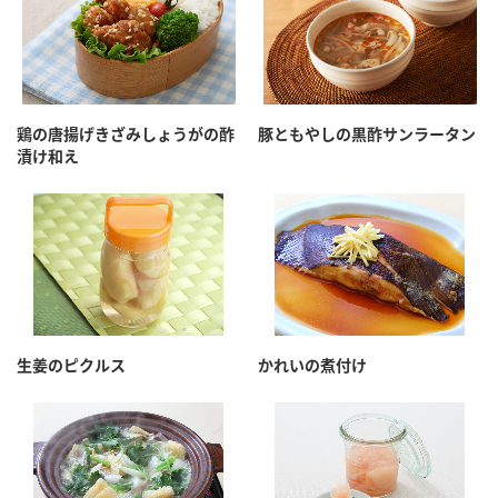
鶏の唐揚げきざみしょうがの酢
豚ともやしの黒酢サンラータン
漬け和え
生姜のピクルス
かれいの煮付け