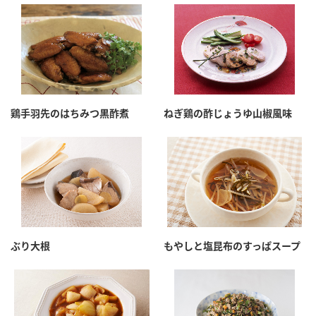
鍋奉行マニュアル
ミツカン公式通販
ミツカンのCM
キッザニア東京「ぽん酢工房」
ロングセラー商品 ＋ おすすめレシピ
人気商品 ＋ おすすめレシピ
鶏手羽先のはちみつ黒酢煮
ねぎ鶏の酢じょうゆ山椒風味
検索
業務用サイト
ミツカングループについて
製造所固有記号一覧
ぶり大根
もやしと塩昆布のすっぱスープ