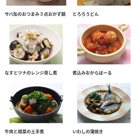
採用情報
環境への取り組み
かおりの蔵
ミツカンの歴史
クイック調味料
レモン果汁
サバ缶のおつまみ３点おかず鍋
とろろうどん
ニュースリリース
つゆ
水の文化センター（アーカイブ）
鍋なび
ふりかけ
おすしの素
お客様相談センター
納豆のサイト
ZENB initiative
PIN印
お客様の声をいかしました
炊き込みご飯の素
米飯用調味液
三ツ判山吹
なすとツナのレンジ蒸し煮
煮込みおからぼーる
販売終了製品のご案内
千夜
MIM（ミツカンミュージアム）
納豆
Fibee
よくあるご質問
スペシャルサイト
お酢を知ろう！
各部門が大切にしていること
お問い合わせ
すしラボ
地図から取り扱い店舗を探す
ぽん酢サワー
おいしさと健康への取り組み
牛肉と根菜の土手煮
いわしの蒲焼き
納豆の豆知識