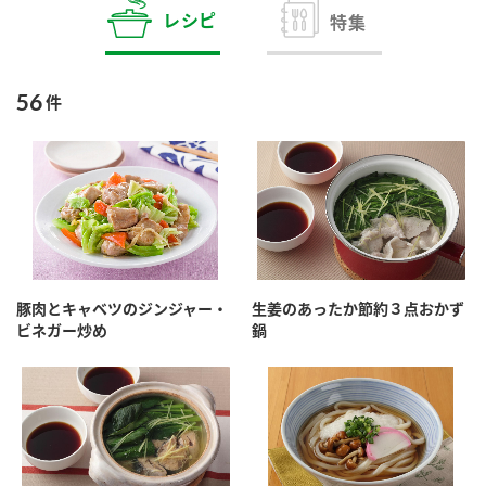
商品カテゴリ
レシピ
特集
新商品一覧
酢
調味酢
56
件
キャンペーン情報
お酢ドリンク
ぽん酢
ブランド・スペシャルサイト
ブランド・スペシャルサイト トップ
みりん風・料理酒
鍋用調味料
商品ブランドサイト
企業情報
Fibee（ファイビー）
豚肉とキャベツのジンジャー・
生姜のあったか節約３点おかず
国内事業概要
くらしプラ酢
ビネガー炒め
鍋
つゆ
たれ
カンタン酢
ミツカングループについて
お酢ドリンク
ミツカンを知る
企業理念
スープ
中華
味ぽん
ぽん酢