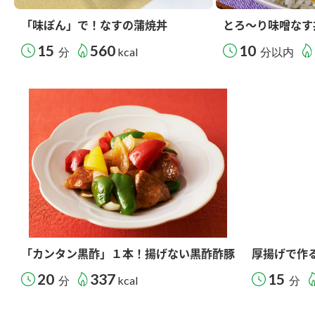
「味ぽん」で！なすの蒲焼丼
とろ～り味噌なす
15
560
10
分
kcal
分以内
「カンタン黒酢」１本！揚げない黒酢酢豚
厚揚げで作
20
337
15
分
kcal
分