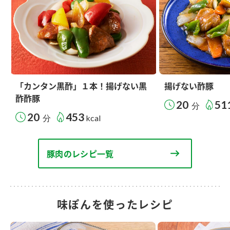
「カンタン黒酢」１本！揚げない黒
揚げない酢豚
酢酢豚
20
51
分
20
453
分
kcal
豚肉のレシピ一覧
味ぽんを使ったレシピ