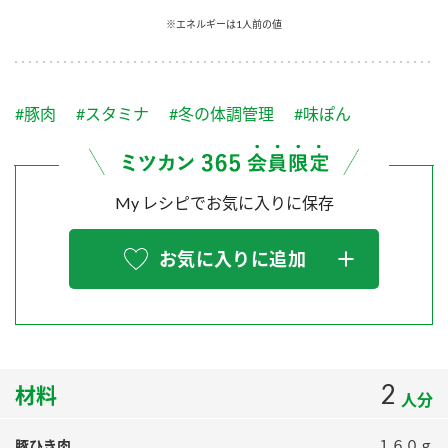
採用情報
環境への取り組み
※エネルギーは1人前の値
かおりの蔵
ミツカンの歴史
クイック調味料
レモン果汁
ニュースリリース
つゆ
水の文化センター（アーカイブ）
鍋なび
#豚肉
#スタミナ
#冬の体調管理
#味ぽん
ふりかけ
おすしの素
お客様相談センター
納豆のサイト
ZENB initiative
PIN印
お客様の声をいかしました
炊き込みご飯の素
米飯用調味液
My レシピでお気に入りに保存
三ツ判山吹
販売終了製品のご案内
千夜
MIM（ミツカンミュージアム）
お気に入りに追加
納豆
Fibee
よくあるご質問
スペシャルサイト
お酢を知ろう！
各部門が大切にしていること
お問い合わせ
すしラボ
地図から取り扱い店舗を探す
2
ぽん酢サワー
材料
人分
おいしさと健康への取り組み
納豆の豆知識
豚ひき肉
１６０ｇ