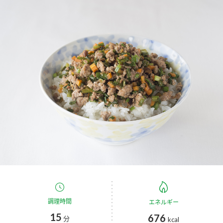
商品カテゴリ
新商品一覧
酢
調味酢
キャンペーン情報
お酢ドリンク
ぽん酢
ブランド・スペシャルサイト
ブランド・スペシャルサイト トップ
みりん風・料理酒
鍋用調味料
商品ブランドサイト
企業情報
Fibee（ファイビー）
国内事業概要
くらしプラ酢
つゆ
たれ
カンタン酢
ミツカングループについて
お酢ドリンク
ミツカンを知る
企業理念
スープ
中華
調理時間
エネルギー
味ぽん
15
676
分
kcal
ぽん酢