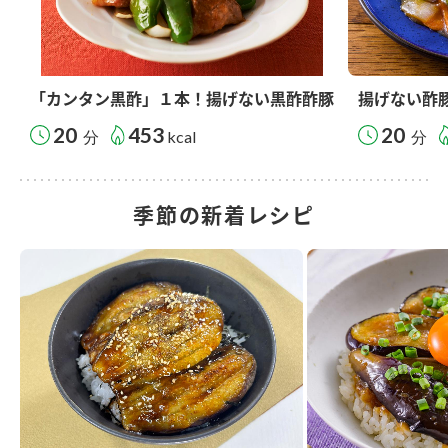
「カンタン黒酢」１本！揚げない黒酢酢豚
揚げない酢
20
453
20
分
kcal
分
季節の新着レシピ