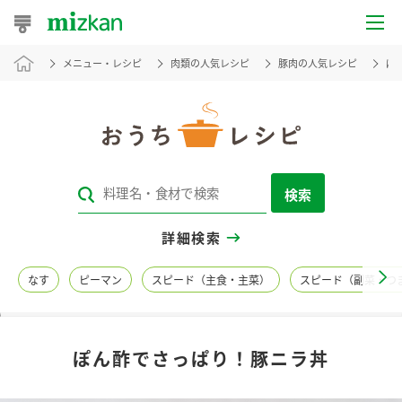
メニュー・レシピ
肉類の人気レシピ
豚肉の人気レシピ
ぽ
おうちレシピ
おすすめレシピ
レシピ特集
検索
レシピカテゴリ一覧
詳細検索
商品からレシピを探す
なす
ピーマン
スピード（主食・主菜）
スピード（副菜・つ
レシピ名特集
ぽん酢でさっぱり！豚ニラ丼
商品情報