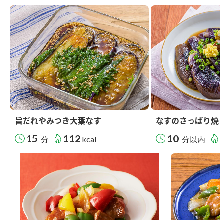
旨だれやみつき大葉なす
なすのさっぱり焼
15
112
10
分
kcal
分以内