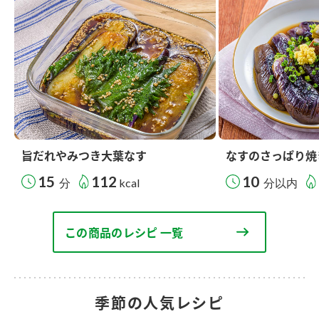
旨だれやみつき大葉なす
なすのさっぱり焼
15
112
10
分
kcal
分以内
この商品のレシピ 一覧
季節の人気レシピ