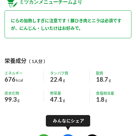
ミツカンメニューチームより
にらの加熱しすぎに注意です！豚ひき肉とニラは必須です
が、にんじん・しいたけはお好みで。
栄養成分
（ 1人分 ）
エネルギー
タンパク質
脂質
676
22.4
18.7
kcal
g
g
炭水化物
野菜量
食塩相当量
99.3
47.1
1.8
g
g
g