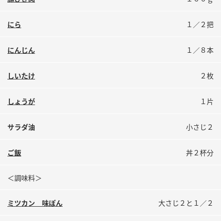
鍋奉行マニュアル
ミツカン公式通販
ミツカンのCM
キッザニア東京「ぽん酢工房」
にら
１／２把
ロングセラー商品 ＋ おすすめレシピ
にんじん
１／８本
人気商品 ＋ おすすめレシピ
しいたけ
２枚
検索
しょうが
１片
サラダ油
小さじ２
業務用サイト
ミツカングループについて
製造所固有記号一覧
ご飯
丼２杯分
＜調味料＞
ミツカン 味ぽん
大さじ２と１／２