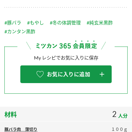
採用情報
環境への取り組み
かおりの蔵
ミツカンの歴史
クイック調味料
レモン果汁
ニュースリリース
つゆ
#豚バラ
#もやし
#冬の体調管理
#純玄米黒酢
水の文化センター（アーカイブ）
鍋なび
#カンタン黒酢
ふりかけ
おすしの素
お客様相談センター
納豆のサイト
ZENB initiative
PIN印
お客様の声をいかしました
My レシピでお気に入りに保存
炊き込みご飯の素
米飯用調味液
三ツ判山吹
販売終了製品のご案内
千夜
MIM（ミツカンミュージアム）
お気に入りに追加
納豆
Fibee
よくあるご質問
スペシャルサイト
お酢を知ろう！
各部門が大切にしていること
お問い合わせ
すしラボ
2
材料
地図から取り扱い店舗を探す
ぽん酢サワー
人分
おいしさと健康への取り組み
納豆の豆知識
豚バラ肉 薄切り
１００ｇ