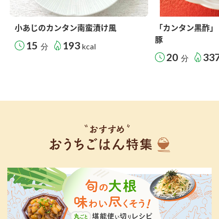
小あじのカンタン南蛮漬け風
「カンタン黒酢」
豚
15
193
分
kcal
20
33
分