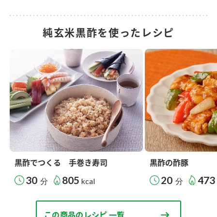
純玄米黒酢を使ったレシピ
黒酢でつくる 手巻き寿司
黒酢の酢豚
30
805
20
473
分
kcal
分
この商品のレシピ 一覧