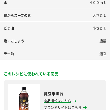
水
４００ｍｌ
鶏がらスープの素
大さじ１
ごま油
小さじ１
塩・こしょう
適量
ラー油
適宜
このレシピに使われている商品
純玄米黒酢
商品情報はこちら
ブランドサイトはこちら