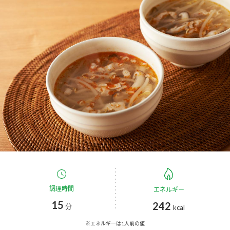
商品カテゴリ
新商品一覧
酢
調味酢
キャンペーン情報
お酢ドリンク
ぽん酢
ブランド・スペシャルサイト
ブランド・スペシャルサイト トップ
みりん風・料理酒
鍋用調味料
商品ブランドサイト
企業情報
Fibee（ファイビー）
国内事業概要
くらしプラ酢
つゆ
たれ
カンタン酢
ミツカングループについて
調理時間
エネルギー
お酢ドリンク
15
242
ミツカンを知る
企業理念
スープ
中華
分
kcal
味ぽん
※エネルギーは1人前の値
ぽん酢