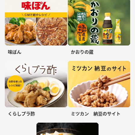
味ぽん
かおりの蔵
くらしプラ酢
ミツカン 納豆のサイト