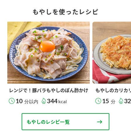
もやしを使ったレシピ
レンジで！豚バラもやしのぽん酢かけ
もやしのカリカ
10
344
15
3
分以内
kcal
分
もやしのレシピ一覧