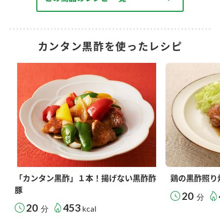
カンタン黒酢を使ったレシピ
「カンタン黒酢」１本！揚げない黒酢酢
鶏の黒酢照り
豚
20
分
20
453
分
kcal