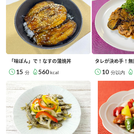
「味ぽん」で！なすの蒲焼丼
タレが決め手！無
15
560
10
分
kcal
分以内