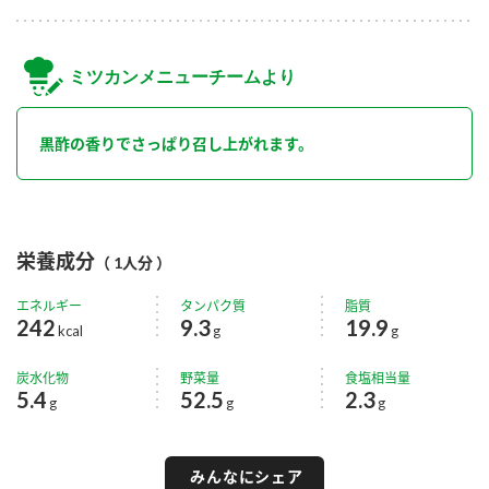
ミツカンメニューチームより
黒酢の香りでさっぱり召し上がれます。
栄養成分
（ 1人分 ）
エネルギー
タンパク質
脂質
242
9.3
19.9
kcal
g
g
炭水化物
野菜量
食塩相当量
5.4
52.5
2.3
g
g
g