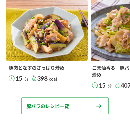
豚肉となすのさっぱり炒め
ごま油香る 豚バ
炒め
15
398
分
kcal
15
40
分
豚バラのレシピ一覧