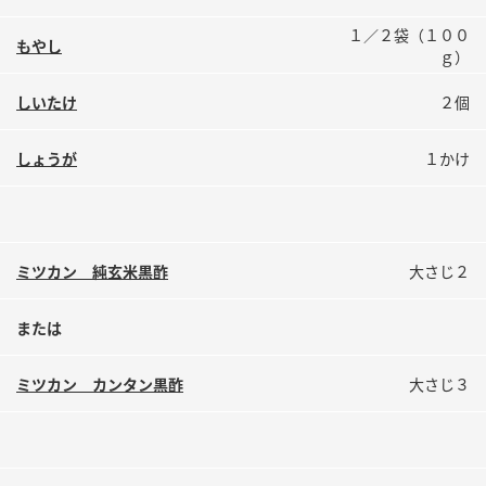
鍋奉行マニュアル
ミツカン公式通販
１／２袋（１００
もやし
ミツカンのCM
キッザニア東京「ぽん酢工房」
ｇ）
ロングセラー商品 ＋ おすすめレシピ
しいたけ
２個
人気商品 ＋ おすすめレシピ
しょうが
１かけ
検索
ミツカン 純玄米黒酢
大さじ２
業務用サイト
ミツカングループについて
製造所固有記号一覧
または
ミツカン カンタン黒酢
大さじ３