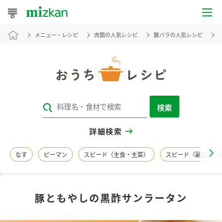
メニュー・レシピ
肉類の人気レシピ
豚バラの人気レシピ
おうちレシピ
おすすめレシピ
レシピ特集
検索
レシピカテゴリ一覧
詳細検索
商品からレシピを探す
なす
ピーマン
スピード（主食・主菜）
スピード（副菜・つ
レシピ名特集
豚ともやしの黒酢サンラータン
商品情報