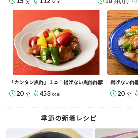
15
112
10
分
kcal
分以内
「カンタン黒酢」１本！揚げない黒酢酢豚
揚げない酢
20
453
20
分
kcal
分
季節の新着レシピ