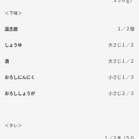
３５０ｇ）
鍋奉行マニュアル
ミツカン公式通販
＜下味＞
ミツカンのCM
キッザニア東京「ぽん酢工房」
ロングセラー商品 ＋ おすすめレシピ
溶き卵
１／２個
人気商品 ＋ おすすめレシピ
しょうゆ
大さじ１／２
酒
大さじ１／２
検索
おろしにんにく
小さじ１／３
業務用サイト
ミツカングループについて
製造所固有記号一覧
おろししょうが
小さじ２／３
＜タレ＞
１／２本（５０