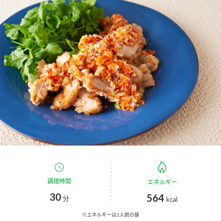
商品カテゴリ
新商品一覧
酢
調味酢
キャンペーン情報
お酢ドリンク
ぽん酢
ブランド・スペシャルサイト
ブランド・スペシャルサイト トップ
みりん風・料理酒
鍋用調味料
商品ブランドサイト
企業情報
Fibee（ファイビー）
国内事業概要
くらしプラ酢
つゆ
たれ
カンタン酢
ミツカングループについて
調理時間
エネルギー
お酢ドリンク
30
564
ミツカンを知る
企業理念
スープ
中華
分
kcal
味ぽん
※エネルギーは1人前の値
ぽん酢