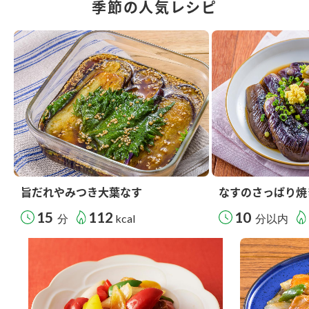
季節の人気レシピ
旨だれやみつき大葉なす
なすのさっぱり焼
15
112
10
分
kcal
分以内