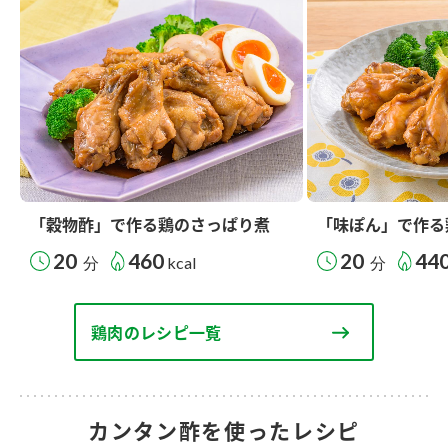
「穀物酢」で作る鶏のさっぱり煮
「味ぽん」で作る
20
460
20
44
分
kcal
分
鶏肉のレシピ一覧
カンタン酢を使ったレシピ