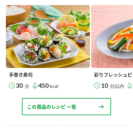
手巻き寿司
彩りフレッシュピ
30
450
10
分
kcal
分以内
この商品のレシピ 一覧