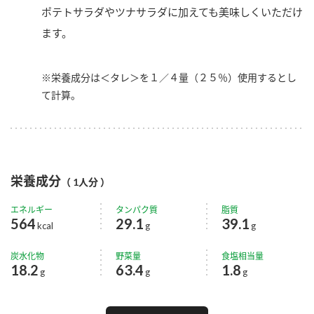
ポテトサラダやツナサラダに加えても美味しくいただけ
ます。
※栄養成分は＜タレ＞を１／４量（２５％）使用するとし
て計算。
栄養成分
（ 1人分 ）
エネルギー
タンパク質
脂質
564
29.1
39.1
kcal
g
g
炭水化物
野菜量
食塩相当量
18.2
63.4
1.8
g
g
g