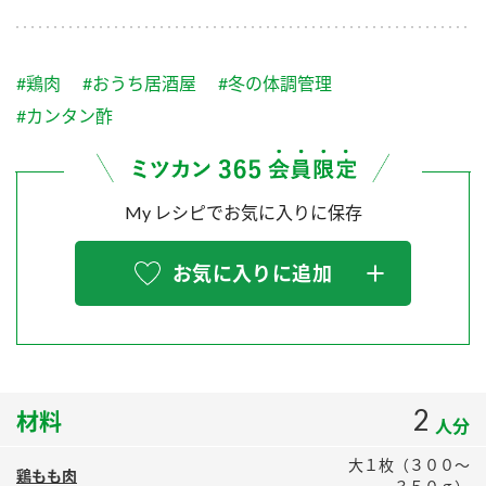
採用情報
環境への取り組み
かおりの蔵
ミツカンの歴史
クイック調味料
レモン果汁
ニュースリリース
つゆ
#鶏肉
#おうち居酒屋
#冬の体調管理
水の文化センター（アーカイブ）
鍋なび
#カンタン酢
ふりかけ
おすしの素
お客様相談センター
納豆のサイト
ZENB initiative
PIN印
お客様の声をいかしました
My レシピでお気に入りに保存
炊き込みご飯の素
米飯用調味液
三ツ判山吹
販売終了製品のご案内
千夜
MIM（ミツカンミュージアム）
お気に入りに追加
納豆
Fibee
よくあるご質問
スペシャルサイト
お酢を知ろう！
各部門が大切にしていること
お問い合わせ
すしラボ
2
材料
地図から取り扱い店舗を探す
ぽん酢サワー
人分
おいしさと健康への取り組み
納豆の豆知識
大１枚（３００～
鶏もも肉