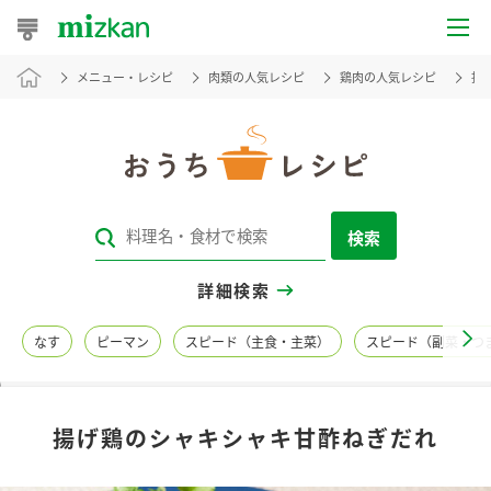
メニュー・レシピ
肉類の人気レシピ
鶏肉の人気レシピ
揚
おうちレシピ
おすすめレシピ
レシピ特集
検索
レシピカテゴリ一覧
詳細検索
商品からレシピを探す
なす
ピーマン
スピード（主食・主菜）
スピード（副菜・つ
レシピ名特集
揚げ鶏のシャキシャキ甘酢ねぎだれ
商品情報