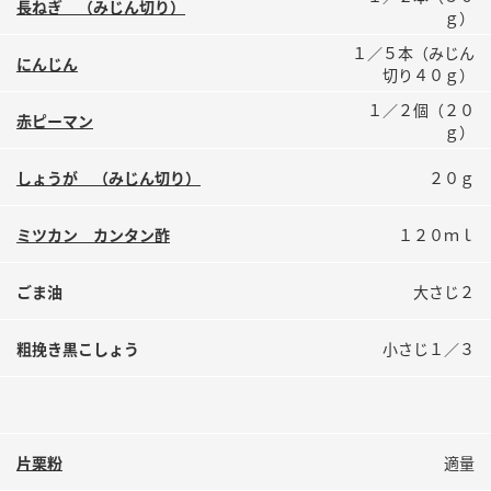
長ねぎ （みじん切り）
ｇ）
１／５本（みじん
にんじん
切り４０ｇ）
１／２個（２０
赤ピーマン
ｇ）
しょうが （みじん切り）
２０ｇ
ミツカン カンタン酢
１２０ｍｌ
ごま油
大さじ２
粗挽き黒こしょう
小さじ１／３
片栗粉
適量