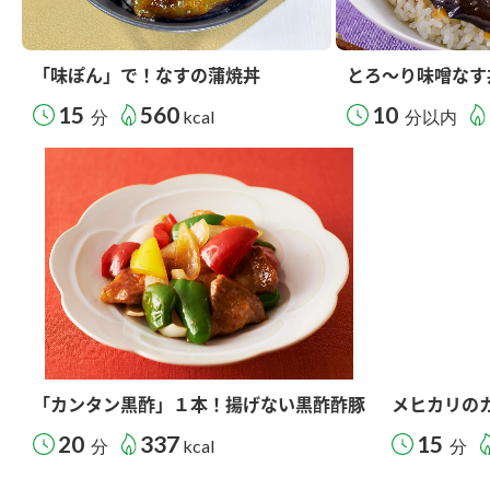
「味ぽん」で！なすの蒲焼丼
とろ～り味噌なす
15
560
10
分
kcal
分以内
「カンタン黒酢」１本！揚げない黒酢酢豚
メヒカリの
20
337
15
分
kcal
分