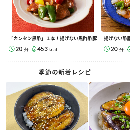
「カンタン黒酢」１本！揚げない黒酢酢豚
揚げない酢
20
453
20
分
kcal
分
季節の新着レシピ