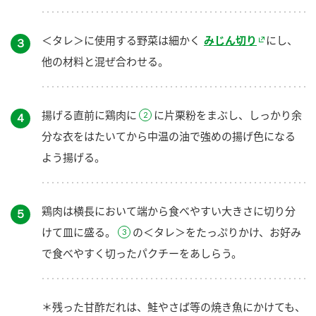
＜タレ＞に使用する野菜は細かく
みじん切り
にし、
３
他の材料と混ぜ合わせる。
揚げる直前に鶏肉に
に片栗粉をまぶし、しっかり余
４
分な衣をはたいてから中温の油で強めの揚げ色になる
よう揚げる。
鶏肉は横長において端から食べやすい大きさに切り分
５
けて皿に盛る。
の＜タレ＞をたっぷりかけ、お好み
で食べやすく切ったパクチーをあしらう。
＊残った甘酢だれは、鮭やさば等の焼き魚にかけても、