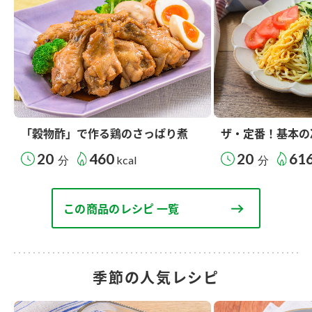
「穀物酢」で作る鶏のさっぱり煮
ザ・定番！基本の
20
460
20
61
分
kcal
分
この商品のレシピ 一覧
季節の人気レシピ