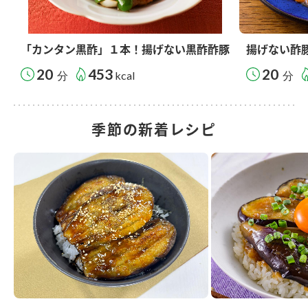
「カンタン黒酢」１本！揚げない黒酢酢豚
揚げない酢
20
453
20
分
kcal
分
季節の新着レシピ