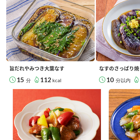
旨だれやみつき大葉なす
なすのさっぱり焼
15
112
10
分
kcal
分以内