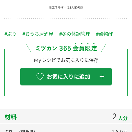
採用情報
環境への取り組み
※エネルギーは1人前の値
かおりの蔵
ミツカンの歴史
クイック調味料
レモン果汁
ニュースリリース
つゆ
水の文化センター（アーカイブ）
鍋なび
#ぶり
#おうち居酒屋
#冬の体調管理
#穀物酢
ふりかけ
おすしの素
お客様相談センター
納豆のサイト
ZENB initiative
PIN印
お客様の声をいかしました
炊き込みご飯の素
米飯用調味液
My レシピでお気に入りに保存
三ツ判山吹
販売終了製品のご案内
千夜
MIM（ミツカンミュージアム）
お気に入りに追加
納豆
Fibee
よくあるご質問
スペシャルサイト
お酢を知ろう！
各部門が大切にしていること
お問い合わせ
すしラボ
地図から取り扱い店舗を探す
2
ぽん酢サワー
材料
人分
おいしさと健康への取り組み
納豆の豆知識
ぶり （刺身用）
１８０ｇ