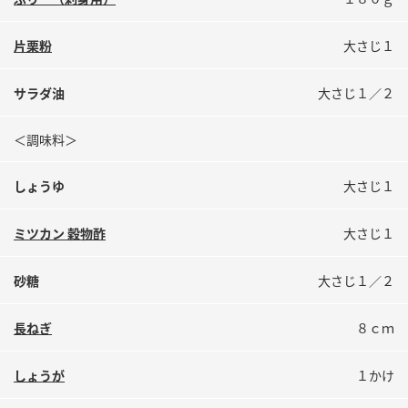
鍋奉行マニュアル
ミツカン公式通販
ミツカンのCM
キッザニア東京「ぽん酢工房」
片栗粉
大さじ１
ロングセラー商品 ＋ おすすめレシピ
サラダ油
大さじ１／２
人気商品 ＋ おすすめレシピ
＜調味料＞
しょうゆ
大さじ１
検索
ミツカン 穀物酢
大さじ１
業務用サイト
ミツカングループについて
製造所固有記号一覧
砂糖
大さじ１／２
長ねぎ
８ｃｍ
しょうが
１かけ