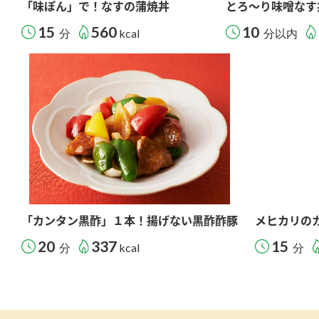
「味ぽん」で！なすの蒲焼丼
とろ～り味噌なす
15
560
10
分
kcal
分以内
「カンタン黒酢」１本！揚げない黒酢酢豚
メヒカリの
20
337
15
分
kcal
分