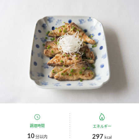
商品カテゴリ
新商品一覧
酢
調味酢
キャンペーン情報
お酢ドリンク
ぽん酢
ブランド・スペシャルサイト
ブランド・スペシャルサイト トップ
みりん風・料理酒
鍋用調味料
商品ブランドサイト
企業情報
Fibee（ファイビー）
国内事業概要
くらしプラ酢
つゆ
たれ
カンタン酢
ミツカングループについて
お酢ドリンク
ミツカンを知る
企業理念
スープ
中華
調理時間
味ぽん
エネルギー
10
297
分以内
kcal
ぽん酢