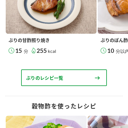
ぶりの甘酢照り焼き
ぶりのぽん酢
15
255
10
分
kcal
分以
ぶりのレシピ一覧
穀物酢を使ったレシピ