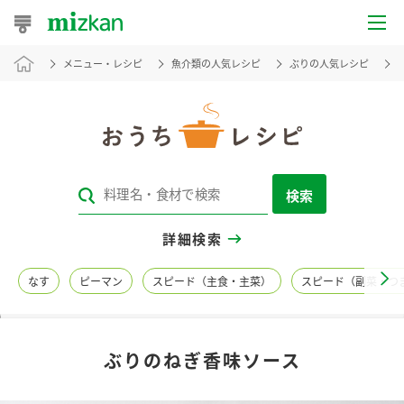
メニュー・レシピ
魚介類の人気レシピ
ぶりの人気レシピ
おうちレシピ
おすすめレシピ
レシピ特集
検索
レシピカテゴリ一覧
詳細検索
商品からレシピを探す
なす
ピーマン
スピード（主食・主菜）
スピード（副菜・つ
レシピ名特集
ぶりのねぎ香味ソース
商品情報