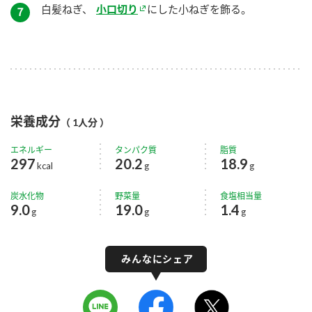
白髪ねぎ、
小口切り
にした小ねぎを飾る。
７
栄養成分
（ 1人分 ）
エネルギー
タンパク質
脂質
297
20.2
18.9
kcal
g
g
炭水化物
野菜量
食塩相当量
9.0
19.0
1.4
g
g
g