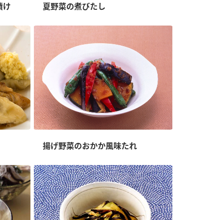
漬け
夏野菜の煮びたし
納豆の豆知識
鍋奉行マニュアル
ミツカンのCM
揚げ野菜のおかか風味たれ