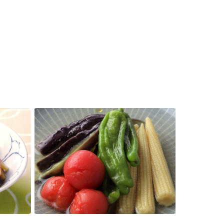
セプトをご紹介しま
た社会貢献
す。
ていまし
大切にして
おいしさと健康への
け
おすしの素
炊き込みご飯の素
米飯用調味液
取り組み
ョン宣言」
ミツカンの研究成果と
た各部門の
おいしさと健康に役立
ご紹介しま
つ情報をご紹介しま
す。
お酢ドリンク
味ぽん
ぽん酢