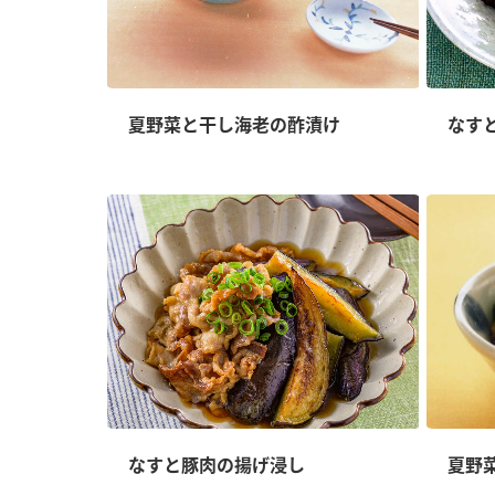
夏野菜と干し海老の酢漬け
なす
なすと豚肉の揚げ浸し
夏野