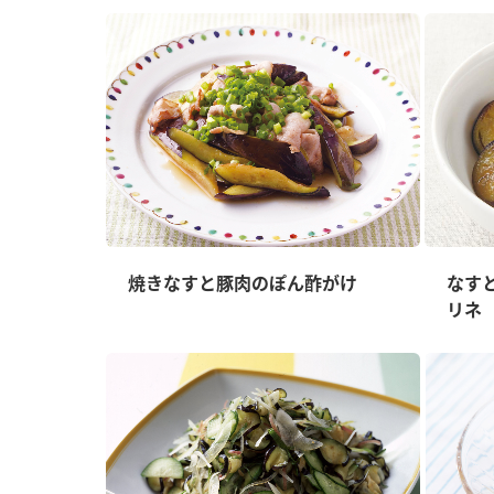
焼きなすと豚肉のぽん酢がけ
なす
リネ