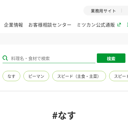
業務用サイト
企業情報
お客様相談センター
ミツカン公式通販
ミツカングループについて
検索
企業理念
ミツカンの
なす
ピーマン
スピード（主食・主菜）
スピー
ミツカングループの企
創業から現在
業理念をご紹介しま
ツカンの変革
す。
歴史をご紹介
ご紹介します。
環境への取り組み
水の文化
#なす
（アーカ
酢
調味酢
お酢ドリンク
ぽん酢
みりん風・
ミツカンの環境への取
り組みをご紹介しま
1999年