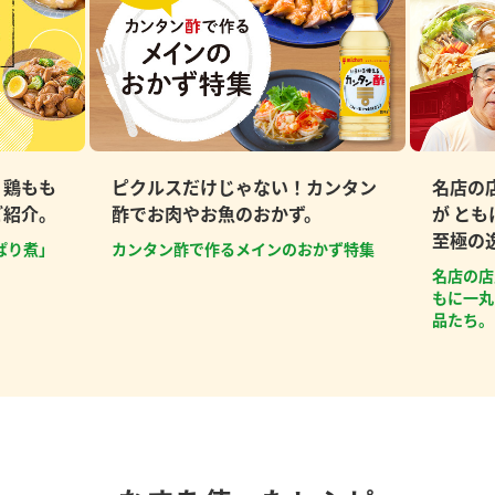
、鶏もも
ピクルスだけじゃない！カンタン
名店の
ご紹介。
酢でお肉やお魚のおかず。
が と
至極の
ぱり煮」
カンタン酢で作るメインのおかず特集
名店の店
もに一丸
品たち。