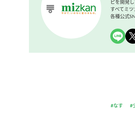
ピを開発し
すべてミツ
各種公式S
#なす
#