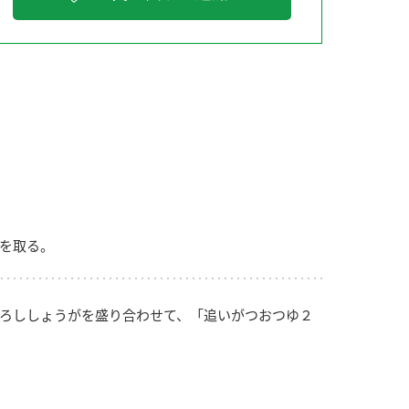
納豆の豆知識
鍋奉行マニュアル
ミツカンのCM
を取る。
ろししょうがを盛り合わせて、「追いがつおつゆ２