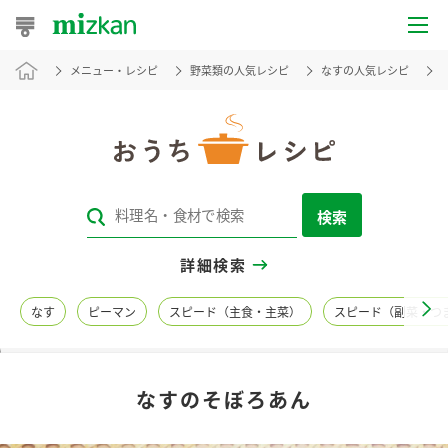
メニュー・レシピ
野菜類の人気レシピ
なすの人気レシピ
おうちレシピ
おすすめレシピ
レシピ特集
検索
レシピカテゴリ一覧
詳細検索
商品からレシピを探す
なす
ピーマン
スピード（主食・主菜）
スピード（副菜・つ
レシピ名特集
なすのそぼろあん
商品情報