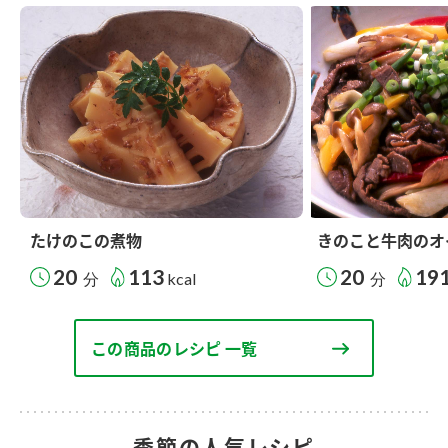
たけのこの煮物
きのこと牛肉のオ
20
113
20
19
分
kcal
分
この商品のレシピ 一覧
季節の人気レシピ