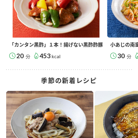
「カンタン黒酢」１本！揚げない黒酢酢豚
小あじの南
20
453
30
分
kcal
分
季節の新着レシピ