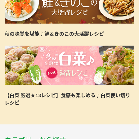
秋の味覚を堪能♪鮭＆きのこの大活躍レシピ
【白菜 厳選★13レシピ】食感も楽しめる♪白菜使い切り
レシピ