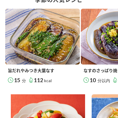
旨だれやみつき大葉なす
なすのさっぱり焼
15
112
10
分
kcal
分以内