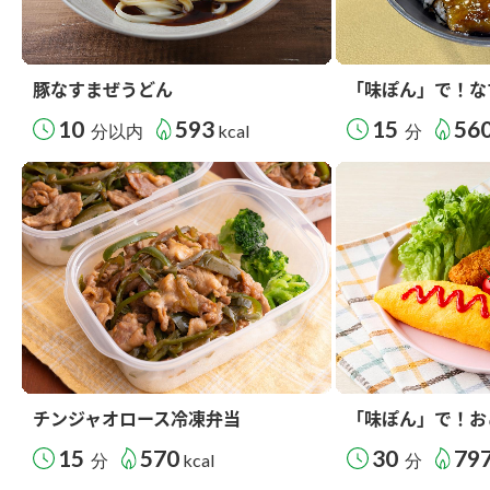
豚なすまぜうどん
「味ぽん」で！な
10
593
15
56
分以内
kcal
分
チンジャオロース冷凍弁当
「味ぽん」で！お
15
570
30
79
分
kcal
分