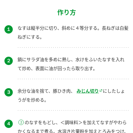
作り方
なすは縦半分に切り、斜めに４等分する。長ねぎは白髪
１
ねぎにする。
鍋にサラダ油を多めに熱し、水けをふいたなすを入れ
２
て炒め、表面に油が回ったら取り出す。
余分な油を捨て、豚ひき肉、
みじん切り
にしたしょ
３
うがを炒める。
のなすをもどし、＜調味料＞を加えてなすがやわら
４
かくなるまで煮る。水溶き片栗粉を加えとろみをつけ、