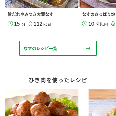
旨だれやみつき大葉なす
なすのさっぱり焼
15
112
10
分
kcal
分以内
なすのレシピ一覧
ひき肉を使ったレシピ