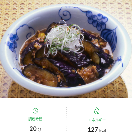
商品カテゴリ
新商品一覧
酢
調味酢
キャンペーン情報
お酢ドリンク
ぽん酢
ブランド・スペシャルサイト
ブランド・スペシャルサイト トップ
みりん風・料理酒
鍋用調味料
商品ブランドサイト
企業情報
Fibee（ファイビー）
国内事業概要
くらしプラ酢
つゆ
たれ
カンタン酢
ミツカングループについて
お酢ドリンク
ミツカンを知る
企業理念
スープ
中華
調理時間
エネルギー
味ぽん
20
127
分
kcal
ぽん酢