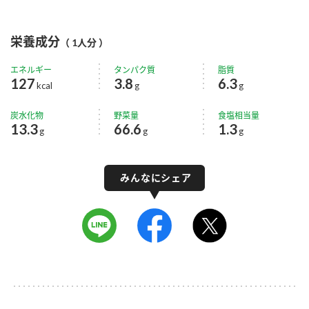
栄養成分
（ 1人分 ）
エネルギー
タンパク質
脂質
127
3.8
6.3
kcal
g
g
炭水化物
野菜量
食塩相当量
13.3
66.6
1.3
g
g
g