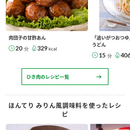
肉団子の甘酢あん
「追いがつおつゆ
うどん
20
329
分
kcal
15
40
分
ひき肉のレシピ一覧
ほんてり みりん風調味料を使ったレシ
ピ