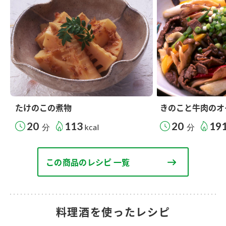
たけのこの煮物
きのこと牛肉のオ
20
113
20
19
分
kcal
分
この商品のレシピ 一覧
料理酒を使ったレシピ