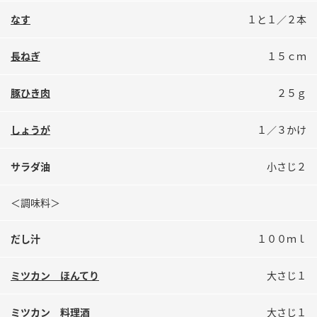
鍋奉行マニュアル
ミツカン公式通販
なす
１と１／２本
ミツカンのCM
キッザニア東京「ぽん酢工房」
長ねぎ
１５ｃｍ
ロングセラー商品 ＋ おすすめレシピ
人気商品 ＋ おすすめレシピ
豚ひき肉
２５ｇ
しょうが
１／３かけ
検索
サラダ油
小さじ２
業務用サイト
ミツカングループについて
製造所固有記号一覧
＜調味料＞
だし汁
１００ｍｌ
ミツカン ほんてり
大さじ１
ミツカン 料理酒
大さじ１