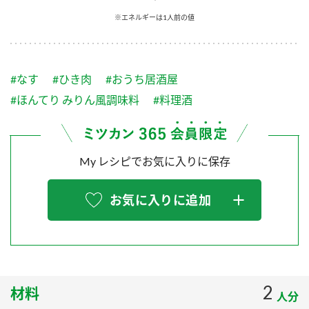
採用情報
環境への取り組み
※エネルギーは1人前の値
かおりの蔵
ミツカンの歴史
クイック調味料
レモン果汁
ニュースリリース
つゆ
水の文化センター（アーカイブ）
鍋なび
#なす
#ひき肉
#おうち居酒屋
ふりかけ
おすしの素
お客様相談センター
納豆のサイト
#ほんてり みりん風調味料
#料理酒
ZENB initiative
PIN印
お客様の声をいかしました
炊き込みご飯の素
米飯用調味液
三ツ判山吹
My レシピでお気に入りに保存
販売終了製品のご案内
千夜
MIM（ミツカンミュージアム）
納豆
Fibee
よくあるご質問
お気に入りに追加
スペシャルサイト
お酢を知ろう！
各部門が大切にしていること
お問い合わせ
すしラボ
地図から取り扱い店舗を探す
ぽん酢サワー
おいしさと健康への取り組み
2
材料
納豆の豆知識
人分