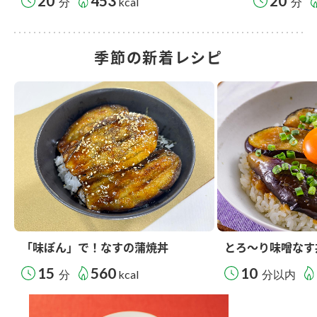
20
453
20
分
kcal
分
季節の新着レシピ
「味ぽん」で！なすの蒲焼丼
とろ～り味噌なす
15
560
10
分
kcal
分以内