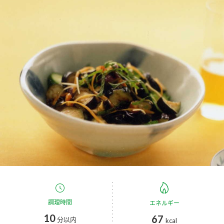
商品カテゴリ
新商品一覧
酢
調味酢
キャンペーン情報
お酢ドリンク
ぽん酢
ブランド・スペシャルサイト
ブランド・スペシャルサイト トップ
みりん風・料理酒
鍋用調味料
商品ブランドサイト
企業情報
Fibee（ファイビー）
国内事業概要
くらしプラ酢
つゆ
たれ
カンタン酢
ミツカングループについて
お酢ドリンク
ミツカンを知る
企業理念
スープ
中華
調理時間
エネルギー
味ぽん
10
67
分以内
kcal
ぽん酢