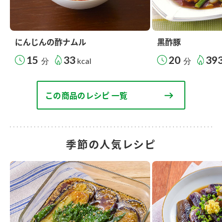
にんじんの酢ナムル
黒酢豚
15
33
20
39
分
kcal
分
この商品のレシピ 一覧
季節の人気レシピ