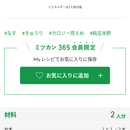
採用情報
環境への取り組み
※エネルギーは1人前の値
かおりの蔵
ミツカンの歴史
クイック調味料
レモン果汁
ニュースリリース
つゆ
水の文化センター（アーカイブ）
鍋なび
#なす
#きゅうり
#カロリー控えめ
#純玄米酢
ふりかけ
おすしの素
お客様相談センター
納豆のサイト
ZENB initiative
PIN印
お客様の声をいかしました
炊き込みご飯の素
米飯用調味液
My レシピでお気に入りに保存
三ツ判山吹
販売終了製品のご案内
千夜
MIM（ミツカンミュージアム）
お気に入りに追加
納豆
Fibee
よくあるご質問
スペシャルサイト
お酢を知ろう！
各部門が大切にしていること
お問い合わせ
すしラボ
地図から取り扱い店舗を探す
2
ぽん酢サワー
材料
人分
おいしさと健康への取り組み
納豆の豆知識
なす
１と１／２本