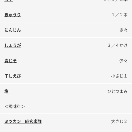
鍋奉行マニュアル
ミツカン公式通販
ミツカンのCM
キッザニア東京「ぽん酢工房」
きゅうり
１／２本
ロングセラー商品 ＋ おすすめレシピ
にんじん
少々
人気商品 ＋ おすすめレシピ
しょうが
３／４かけ
検索
青じそ
少々
干しえび
小さじ１
業務用サイト
ミツカングループについて
製造所固有記号一覧
塩
ひとつまみ
＜調味料＞
ミツカン 純玄米酢
大さじ２