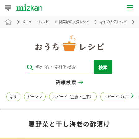
メニュー・レシピ
野菜類の人気レシピ
なすの人気レシピ
おうちレシピ
おすすめレシピ
レシピ特集
検索
レシピカテゴリ一覧
詳細検索
商品からレシピを探す
なす
ピーマン
スピード（主食・主菜）
スピード（副菜・つ
レシピ名特集
夏野菜と干し海老の酢漬け
商品情報