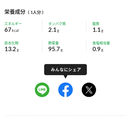
栄養成分
（ 1人分 ）
エネルギー
タンパク質
脂質
67
2.1
1.1
kcal
g
g
炭水化物
野菜量
食塩相当量
13.2
95.7
0.9
g
g
g