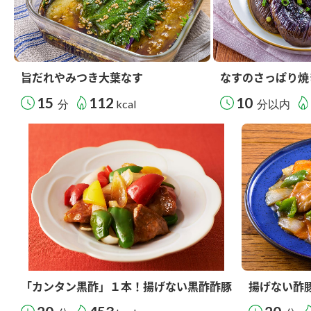
旨だれやみつき大葉なす
なすのさっぱり焼
15
112
10
分
kcal
分以内
「カンタン黒酢」１本！揚げない黒酢酢豚
揚げない酢