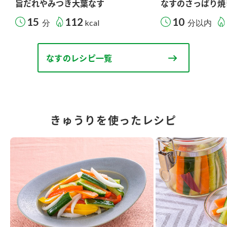
旨だれやみつき大葉なす
なすのさっぱり焼
15
112
10
分
kcal
分以内
なすのレシピ一覧
きゅうりを使ったレシピ