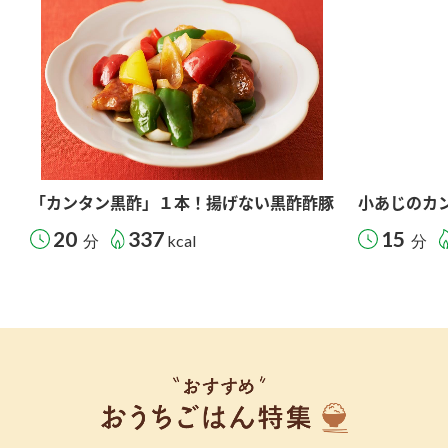
「カンタン黒酢」１本！揚げない黒酢酢豚
小あじのカ
20
337
15
分
kcal
分