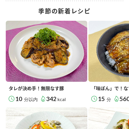
季節の新着レシピ
タレが決め手！無限なす豚
「味ぽん」で！な
10
342
15
56
分以内
kcal
分