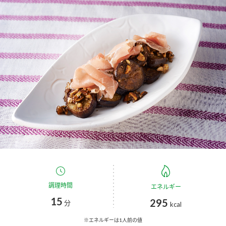
商品カテゴリ
新商品一覧
酢
調味酢
キャンペーン情報
お酢ドリンク
ぽん酢
ブランド・スペシャルサイト
ブランド・スペシャルサイト トップ
みりん風・料理酒
鍋用調味料
商品ブランドサイト
企業情報
Fibee（ファイビー）
国内事業概要
くらしプラ酢
つゆ
たれ
カンタン酢
ミツカングループについて
調理時間
エネルギー
お酢ドリンク
15
295
ミツカンを知る
企業理念
スープ
中華
分
kcal
味ぽん
※エネルギーは1人前の値
ぽん酢