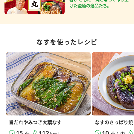
げた至極の逸品たち。
なすを使ったレシピ
旨だれやみつき大葉なす
なすのさっぱり焼
15
112
10
分
kcal
分以内