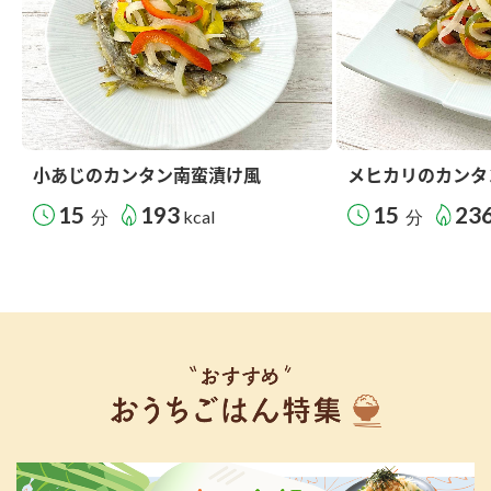
小あじのカンタン南蛮漬け風
メヒカリのカンタ
15
193
15
23
分
kcal
分