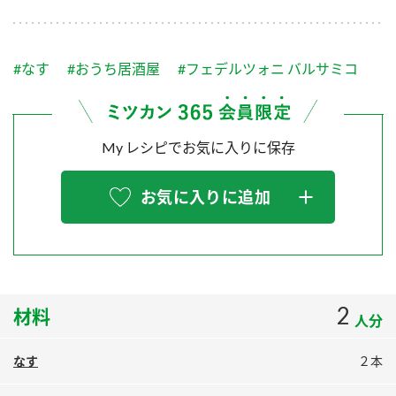
採用情報
環境への取り組み
かおりの蔵
ミツカンの歴史
クイック調味料
レモン果汁
ニュースリリース
つゆ
#なす
#おうち居酒屋
#フェデルツォニ バルサミコ
水の文化センター（アーカイブ）
鍋なび
ふりかけ
おすしの素
お客様相談センター
納豆のサイト
My レシピでお気に入りに保存
ZENB initiative
PIN印
お客様の声をいかしました
炊き込みご飯の素
米飯用調味液
三ツ判山吹
お気に入りに追加
販売終了製品のご案内
千夜
MIM（ミツカンミュージアム）
納豆
Fibee
よくあるご質問
スペシャルサイト
お酢を知ろう！
各部門が大切にしていること
お問い合わせ
2
材料
すしラボ
人分
地図から取り扱い店舗を探す
ぽん酢サワー
なす
２本
おいしさと健康への取り組み
納豆の豆知識