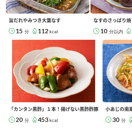
旨だれやみつき大葉なす
なすのさっぱり焼
15
112
10
分
kcal
分以内
「カンタン黒酢」１本！揚げない黒酢酢豚
小あじの南
20
453
30
分
kcal
分