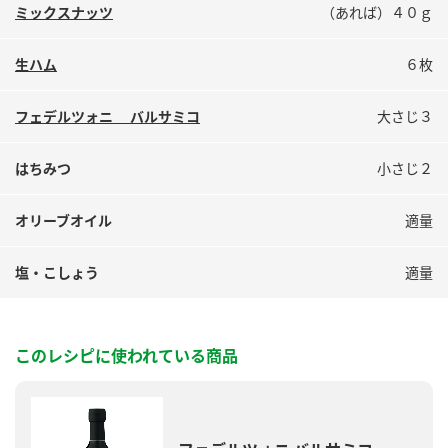
鍋奉行マニュアル
ミックスナッツ
（あれば）４０ｇ
ミツカン公式通販
ミツカンのCM
キッザニア東京「ぽん酢工房」
生ハム
６枚
ロングセラー商品 ＋ おすすめレシピ
人気商品 ＋ おすすめレシピ
フェデルツォニ バルサミコ
大さじ３
はちみつ
小さじ２
検索
オリーブオイル
適量
業務用サイト
ミツカングループについて
製造所固有記号一覧
塩・こしょう
適量
このレシピに使われている商品