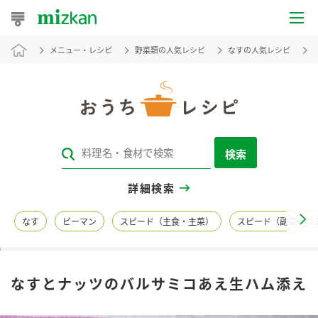
メニュー・レシピ
野菜類の人気レシピ
なすの人気レシピ
おうちレシピ
おすすめレシピ
レシピ特集
検索
レシピカテゴリ一覧
詳細検索
商品からレシピを探す
なす
ピーマン
スピード（主食・主菜）
スピード（副菜・つ
レシピ名特集
なすとナッツのバルサミコあえ生ハム添え
商品情報