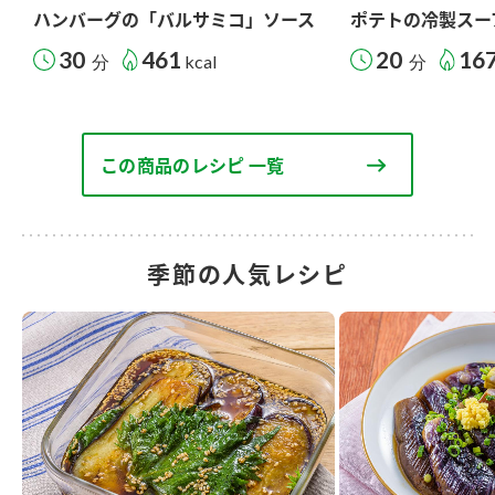
ハンバーグの「バルサミコ」ソース
ポテトの冷製スー
30
461
20
16
分
kcal
分
この商品のレシピ 一覧
季節の人気レシピ