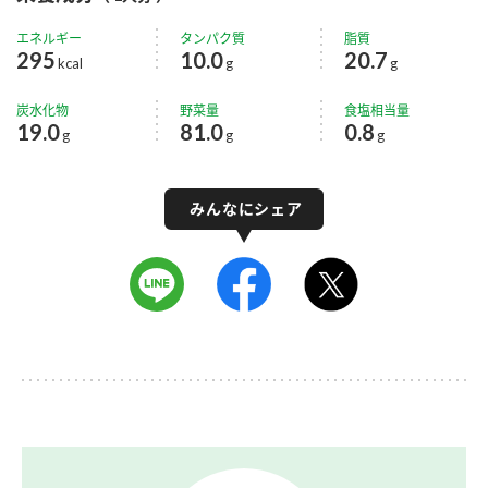
エネルギー
タンパク質
脂質
295
10.0
20.7
kcal
g
g
炭水化物
野菜量
食塩相当量
19.0
81.0
0.8
g
g
g