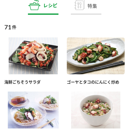
商品カテゴリ
レシピ
特集
新商品一覧
酢
調味酢
71
件
キャンペーン情報
お酢ドリンク
ぽん酢
ブランド・スペシャルサイト
ブランド・スペシャルサイト トップ
みりん風・料理酒
鍋用調味料
商品ブランドサイト
企業情報
Fibee（ファイビー）
海鮮ごちそうサラダ
ゴーヤとタコのにんにく炒め
国内事業概要
くらしプラ酢
つゆ
たれ
カンタン酢
ミツカングループについて
お酢ドリンク
ミツカンを知る
企業理念
スープ
中華
味ぽん
ぽん酢