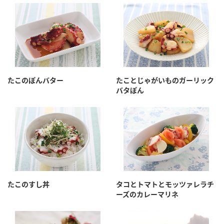
鍋奉行マニュアル
ミツカン公式通販
ミツカンのCM
キッザニア東京「ぽん酢工房」
ロングセラー商品 ＋ おすすめレシピ
人気商品 ＋ おすすめレシピ
たこのぽんバター
たことじゃがいものガーリック
バタぽん
検索
業務用サイト
ミツカングループについて
製造所固有記号一覧
たこのすし丼
タコとトマトとモッツァレラチ
ーズのカレーマリネ