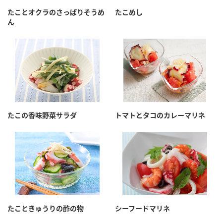
採用情報
環境への取り組み
たことオクラのさっぱりそうめ
たこめし
かおりの蔵
ミツカンの歴史
クイック調味料
レモン果汁
ん
ニュースリリース
つゆ
水の文化センター（アーカイブ）
鍋なび
ふりかけ
おすしの素
お客様相談センター
納豆のサイト
ZENB initiative
PIN印
お客様の声をいかしました
炊き込みご飯の素
米飯用調味液
三ツ判山吹
たこの香味野菜サラダ
トマトとタコのカレーマリネ
販売終了製品のご案内
千夜
MIM（ミツカンミュージアム）
納豆
Fibee
よくあるご質問
スペシャルサイト
お酢を知ろう！
各部門が大切にしていること
お問い合わせ
すしラボ
地図から取り扱い店舗を探す
ぽん酢サワー
おいしさと健康への取り組み
たこときゅうりの酢の物
シーフードマリネ
納豆の豆知識