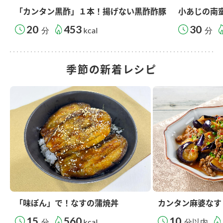
「カンタン黒酢」１本！揚げない黒酢酢豚
小あじの南
20
453
30
分
kcal
分
季節の新着レシピ
「味ぽん」で！なすの蒲焼丼
カンタン麻婆なす
15
560
10
分
kcal
分以内