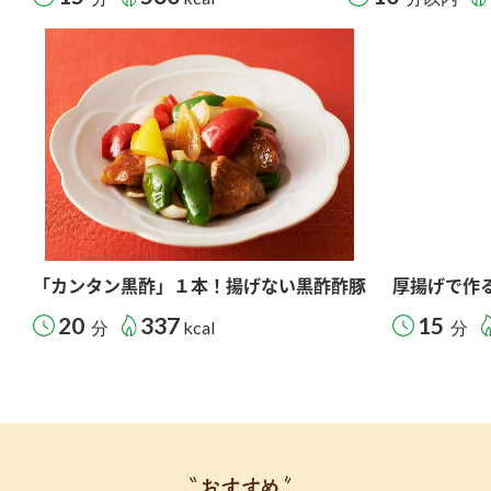
「カンタン黒酢」１本！揚げない黒酢酢豚
厚揚げで作
20
337
15
分
kcal
分