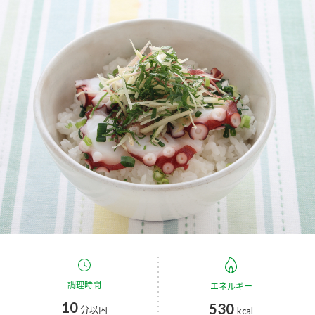
商品カテゴリ
新商品一覧
酢
調味酢
キャンペーン情報
お酢ドリンク
ぽん酢
ブランド・スペシャルサイト
ブランド・スペシャルサイト トップ
みりん風・料理酒
鍋用調味料
商品ブランドサイト
企業情報
Fibee（ファイビー）
国内事業概要
くらしプラ酢
つゆ
たれ
カンタン酢
ミツカングループについて
お酢ドリンク
ミツカンを知る
企業理念
スープ
中華
調理時間
味ぽん
エネルギー
10
530
分以内
kcal
ぽん酢