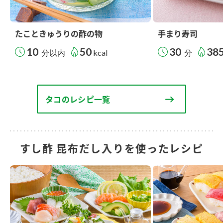
たこときゅうりの酢の物
手まり寿司
10
50
30
38
分以内
kcal
分
タコのレシピ一覧
すし酢 昆布だし入りを使ったレシピ