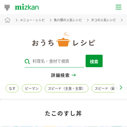
メニュー・レシピ
魚介類の人気レシピ
タコの人気レシピ
おうちレシピ
おすすめレシピ
レシピ特集
検索
レシピカテゴリ一覧
詳細検索
商品からレシピを探す
なす
ピーマン
スピード（主食・主菜）
スピード（副菜・つ
レシピ名特集
たこのすし丼
商品情報