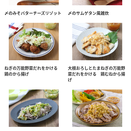
採用情報
環境への取り組み
かおりの蔵
ミツカンの歴史
クイック調味料
レモン果汁
〆のみそバターチーズリゾット
〆のサムゲタン風雑炊
ニュースリリース
つゆ
水の文化センター（アーカイブ）
鍋なび
ふりかけ
おすしの素
お客様相談センター
納豆のサイト
ZENB initiative
PIN印
お客様の声をいかしました
炊き込みご飯の素
米飯用調味液
三ツ判山吹
ねぎの万能野菜だれをかける
大根おろしとたまねぎの万能野
販売終了製品のご案内
千夜
MIM（ミツカンミュージアム）
鶏のから揚げ
菜だれをかける 鶏むねから揚
げ
納豆
Fibee
よくあるご質問
スペシャルサイト
お酢を知ろう！
各部門が大切にしていること
お問い合わせ
すしラボ
地図から取り扱い店舗を探す
ぽん酢サワー
おいしさと健康への取り組み
納豆の豆知識