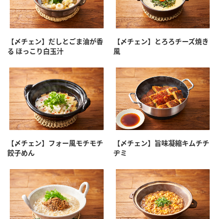
【〆チェン】だしとごま油が香
【〆チェン】とろろチーズ焼き
る ほっこり白玉汁
風
【〆チェン】フォー風モチモチ
【〆チェン】旨味凝縮キムチチ
餃子めん
ヂミ