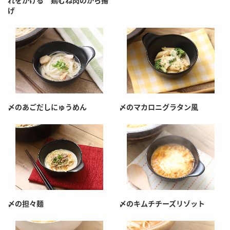
れをかける 鶏むね肉のから揚
げ
〆のあごだしにゅうめん
〆のマカロニグラタン風
〆の担々麺
〆のキムチチーズリゾット