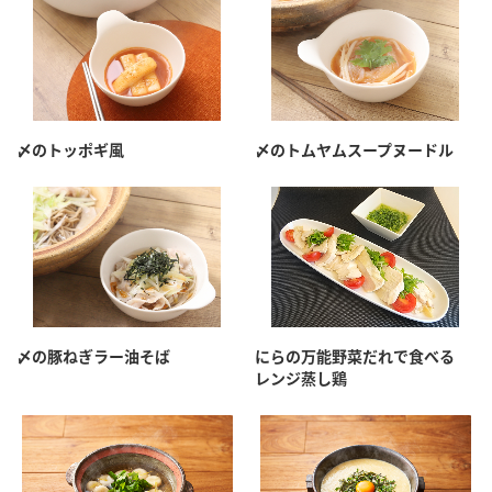
〆のトッポギ風
〆のトムヤムスープヌードル
〆の豚ねぎラー油そば
にらの万能野菜だれで食べる
レンジ蒸し鶏