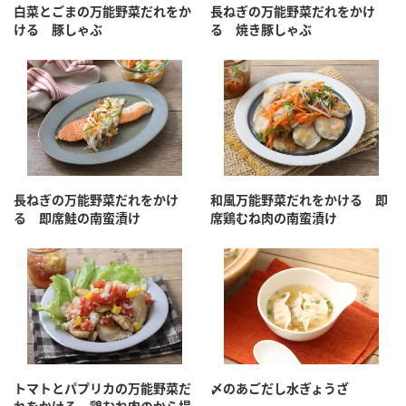
鍋奉行マニュアル
白菜とごまの万能野菜だれをか
長ねぎの万能野菜だれをかけ
ミツカン公式通販
ける 豚しゃぶ
る 焼き豚しゃぶ
ミツカンのCM
キッザニア東京「ぽん酢工房」
ロングセラー商品 ＋ おすすめレシピ
人気商品 ＋ おすすめレシピ
検索
長ねぎの万能野菜だれをかけ
和風万能野菜だれをかける 即
る 即席鮭の南蛮漬け
席鶏むね肉の南蛮漬け
業務用サイト
ミツカングループについて
製造所固有記号一覧
トマトとパプリカの万能野菜だ
〆のあごだし水ぎょうざ