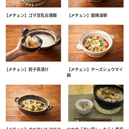
【〆チェン】ゴマ豆乳白滝麺
【〆チェン】酸辣湯粥
【〆チェン】餃子茶漬け
【〆チェン】チーズシュウマイ
鍋