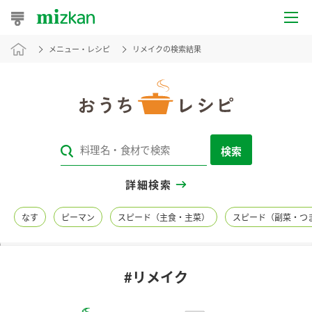
メニュー・レシピ
リメイクの検索結果
おうちレシピ
おすすめレシピ
レシピ特集
検索
レシピカテゴリ一覧
詳細検索
商品からレシピを探す
なす
ピーマン
スピード（主食・主菜）
スピード（副菜・つ
レシピ名特集
#リメイク
商品情報