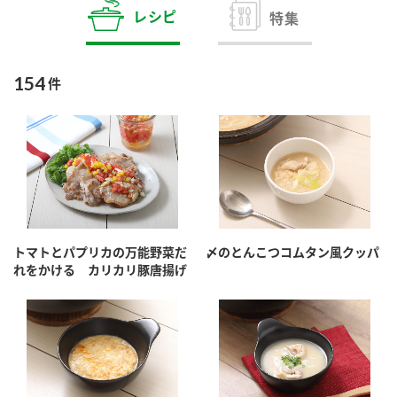
商品カテゴリ
レシピ
特集
新商品一覧
酢
調味酢
154
件
キャンペーン情報
お酢ドリンク
ぽん酢
ブランド・スペシャルサイト
ブランド・スペシャルサイト トップ
みりん風・料理酒
鍋用調味料
商品ブランドサイト
企業情報
Fibee（ファイビー）
トマトとパプリカの万能野菜だ
〆のとんこつコムタン風クッパ
国内事業概要
くらしプラ酢
れをかける カリカリ豚唐揚げ
つゆ
たれ
カンタン酢
ミツカングループについて
お酢ドリンク
ミツカンを知る
企業理念
スープ
中華
味ぽん
ぽん酢