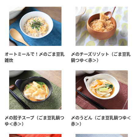
オートミールで！〆のごま豆乳
〆のチーズリゾット（ごま豆乳
雑炊
鍋つゆ＜赤＞）
〆の餃子スープ（ごま豆乳鍋つ
〆のうどん（ごま豆乳鍋つゆ＜
ゆ＜赤＞）
赤＞）