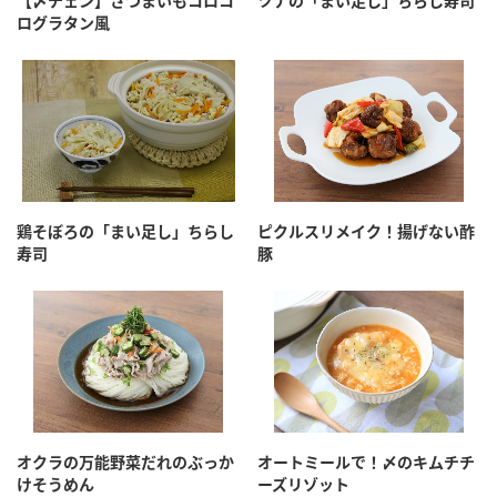
【〆チェン】さつまいもコロコ
ツナの「まい足し」ちらし寿司
ログラタン風
鶏そぼろの「まい足し」ちらし
ピクルスリメイク！揚げない酢
寿司
豚
オクラの万能野菜だれのぶっか
オートミールで！〆のキムチチ
けそうめん
ーズリゾット