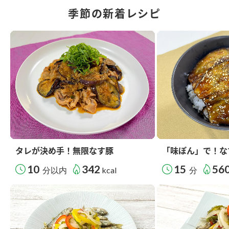
季節の新着レシピ
タレが決め手！無限なす豚
「味ぽん」で！な
10
342
15
56
分以内
kcal
分