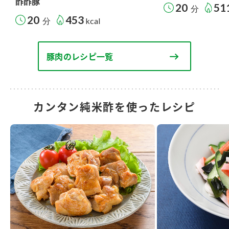
酢酢豚
20
51
分
20
453
分
kcal
豚肉のレシピ一覧
カンタン純米酢を使ったレシピ