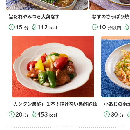
旨だれやみつき大葉なす
なすのさっぱり焼
15
112
10
分
kcal
分以内
「カンタン黒酢」１本！揚げない黒酢酢豚
小あじの南
20
453
30
分
kcal
分