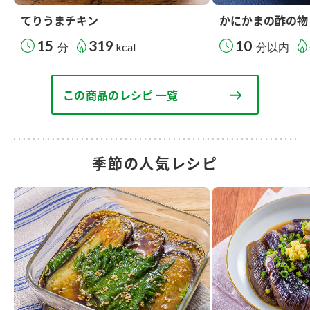
てりうまチキン
かにかまの酢の物
15
319
10
分
kcal
分以内
この商品のレシピ 一覧
季節の人気レシピ