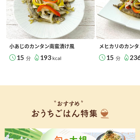
小あじのカンタン南蛮漬け風
メヒカリのカンタ
15
193
15
23
分
kcal
分