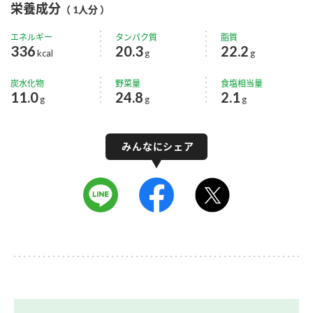
栄養成分
（ 1人分 ）
エネルギー
タンパク質
脂質
336
20.3
22.2
kcal
g
g
炭水化物
野菜量
食塩相当量
11.0
24.8
2.1
g
g
g