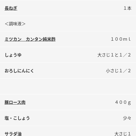
鍋奉行マニュアル
ミツカン公式通販
長ねぎ
１本
ミツカンのCM
キッザニア東京「ぽん酢工房」
＜調味液＞
ロングセラー商品 ＋ おすすめレシピ
人気商品 ＋ おすすめレシピ
ミツカン カンタン純米酢
１００ｍｌ
しょうゆ
大さじ１と１／２
検索
おろしにんにく
小さじ１／２
業務用サイト
ミツカングループについて
製造所固有記号一覧
豚ロース肉
４００ｇ
塩・こしょう
少々
サラダ油
大さじ１