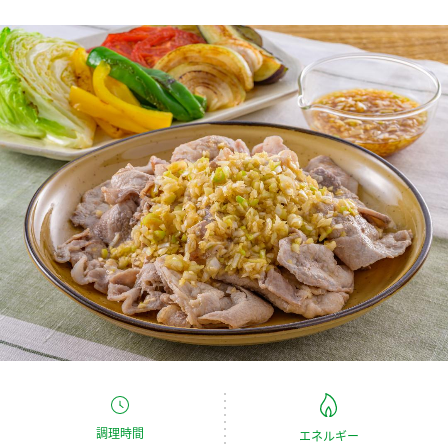
商品カテゴリ
新商品一覧
酢
調味酢
キャンペーン情報
お酢ドリンク
ぽん酢
ブランド・スペシャルサイト
ブランド・スペシャルサイト トップ
みりん風・料理酒
鍋用調味料
商品ブランドサイト
企業情報
Fibee（ファイビー）
国内事業概要
くらしプラ酢
つゆ
たれ
カンタン酢
ミツカングループについて
お酢ドリンク
ミツカンを知る
企業理念
スープ
中華
味ぽん
調理時間
エネルギー
ぽん酢