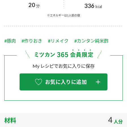
採用情報
環境への取り組み
20
336
分
kcal
かおりの蔵
ミツカンの歴史
クイック調味料
レモン果汁
ニュースリリース
※エネルギーは1人前の値
つゆ
水の文化センター（アーカイブ）
鍋なび
ふりかけ
おすしの素
お客様相談センター
納豆のサイト
#豚肉
#作りおき
#リメイク
#カンタン純米酢
ZENB initiative
PIN印
お客様の声をいかしました
炊き込みご飯の素
米飯用調味液
三ツ判山吹
My レシピでお気に入りに保存
販売終了製品のご案内
千夜
MIM（ミツカンミュージアム）
納豆
Fibee
よくあるご質問
お気に入りに追加
スペシャルサイト
お酢を知ろう！
各部門が大切にしていること
お問い合わせ
すしラボ
地図から取り扱い店舗を探す
ぽん酢サワー
おいしさと健康への取り組み
4
材料
納豆の豆知識
人分