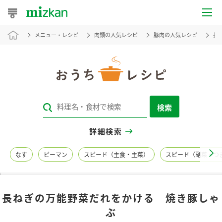
メニュー・レシピ
肉類の人気レシピ
豚肉の人気レシピ
長
おうちレシピ
おすすめレシピ
レシピ特集
検索
レシピカテゴリ一覧
詳細検索
商品からレシピを探す
なす
ピーマン
スピード（主食・主菜）
スピード（副菜・つ
レシピ名特集
長ねぎの万能野菜だれをかける 焼き豚しゃ
商品情報
ぶ