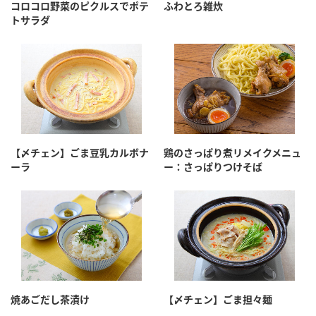
コロコロ野菜のピクルスでポテ
ふわとろ雑炊
トサラダ
【〆チェン】ごま豆乳カルボナ
鶏のさっぱり煮リメイクメニュ
ーラ
ー：さっぱりつけそば
焼あごだし茶漬け
【〆チェン】ごま担々麺