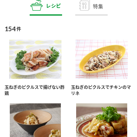
商品カテゴリ
レシピ
特集
新商品一覧
酢
調味酢
154
件
キャンペーン情報
お酢ドリンク
ぽん酢
ブランド・スペシャルサイト
ブランド・スペシャルサイト トップ
みりん風・料理酒
鍋用調味料
商品ブランドサイト
企業情報
Fibee（ファイビー）
玉ねぎのピクルスで揚げない酢
玉ねぎのピクルスでチキンのマ
国内事業概要
くらしプラ酢
鶏
リネ
つゆ
たれ
カンタン酢
ミツカングループについて
お酢ドリンク
ミツカンを知る
企業理念
スープ
中華
味ぽん
ぽん酢