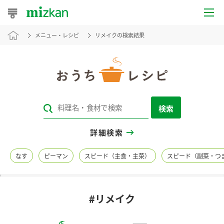
メニュー・レシピ
リメイクの検索結果
おうちレシピ
おすすめレシピ
レシピ特集
検索
レシピカテゴリ一覧
詳細検索
商品からレシピを探す
なす
ピーマン
スピード（主食・主菜）
スピード（副菜・つ
レシピ名特集
#リメイク
商品情報