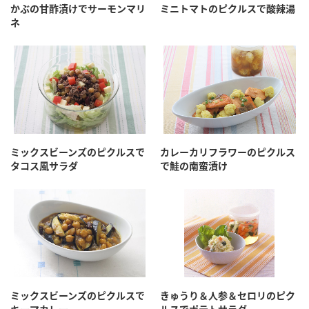
鍋奉行マニュアル
かぶの甘酢漬けでサーモンマリ
ミニトマトのピクルスで酸辣湯
ミツカン公式通販
ネ
ミツカンのCM
キッザニア東京「ぽん酢工房」
ロングセラー商品 ＋ おすすめレシピ
人気商品 ＋ おすすめレシピ
検索
ミックスビーンズのピクルスで
カレーカリフラワーのピクルス
タコス風サラダ
で鮭の南蛮漬け
業務用サイト
ミツカングループについて
製造所固有記号一覧
ミックスビーンズのピクルスで
きゅうり＆人参＆セロリのピク