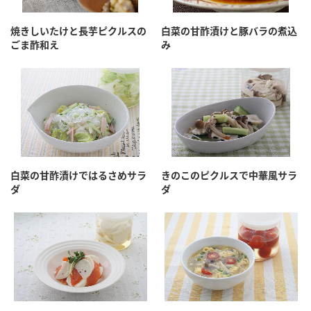
採用情報
環境への取り組み
かおりの蔵
ミツカンの歴史
クイック調味料
レモン果汁
焼きしいたけと長芋ピクルスの
白菜の甘酢漬けと豚バラの煮込
ニュースリリース
ごま酢和え
み
つゆ
水の文化センター（アーカイブ）
鍋なび
ふりかけ
おすしの素
お客様相談センター
納豆のサイト
ZENB initiative
PIN印
お客様の声をいかしました
炊き込みご飯の素
米飯用調味液
三ツ判山吹
販売終了製品のご案内
千夜
MIM（ミツカンミュージアム）
白菜の甘酢漬けではるさめサラ
きのこのピクルスで中華風サラ
ダ
ダ
納豆
Fibee
よくあるご質問
スペシャルサイト
お酢を知ろう！
各部門が大切にしていること
お問い合わせ
すしラボ
地図から取り扱い店舗を探す
ぽん酢サワー
おいしさと健康への取り組み
納豆の豆知識