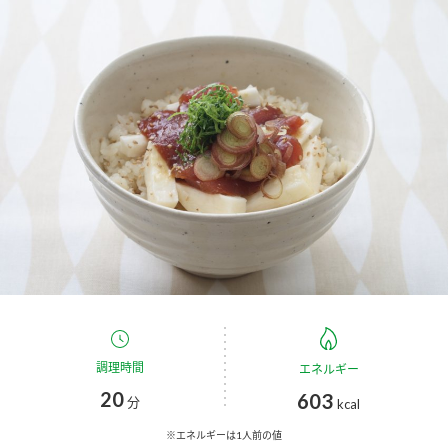
商品カテゴリ
新商品一覧
酢
調味酢
キャンペーン情報
お酢ドリンク
ぽん酢
ブランド・スペシャルサイト
ブランド・スペシャルサイト トップ
みりん風・料理酒
鍋用調味料
商品ブランドサイト
企業情報
Fibee（ファイビー）
国内事業概要
くらしプラ酢
つゆ
たれ
カンタン酢
ミツカングループについて
調理時間
エネルギー
お酢ドリンク
20
603
ミツカンを知る
企業理念
スープ
中華
分
kcal
味ぽん
※エネルギーは1人前の値
ぽん酢