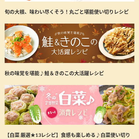
旬の大根、味わい尽くそう！丸ごと堪能使い切りレシピ
秋の味覚を堪能♪鮭＆きのこの大活躍レシピ
【白菜 厳選★13レシピ】食感も楽しめる♪白菜使い切り