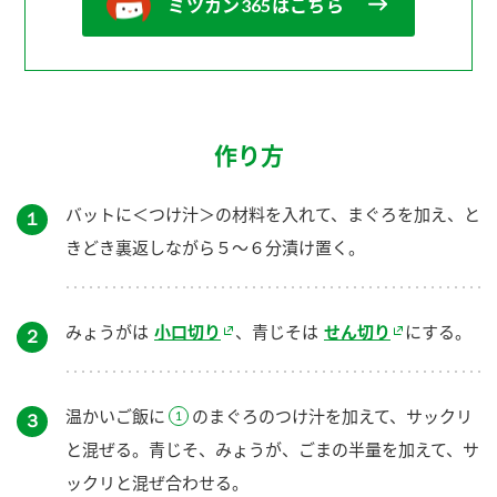
ミツカン365はこちら
作り方
バットに＜つけ汁＞の材料を入れて、まぐろを加え、と
１
きどき裏返しながら５～６分漬け置く。
みょうがは
小口切り
、青じそは
せん切り
にする。
２
温かいご飯に
のまぐろのつけ汁を加えて、サックリ
３
と混ぜる。青じそ、みょうが、ごまの半量を加えて、サ
ックリと混ぜ合わせる。