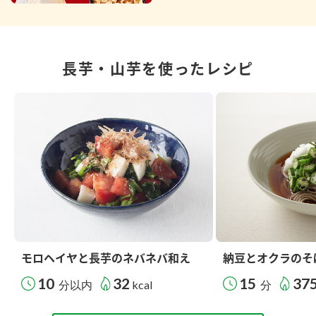
長芋・山芋を使ったレシピ
モロヘイヤと長芋のネバネバ和え
納豆とオクラのそ
10
32
15
37
分以内
kcal
分