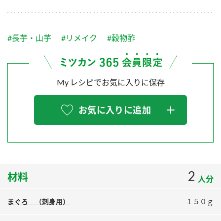
採用情報
環境への取り組み
かおりの蔵
ミツカンの歴史
クイック調味料
レモン果汁
ニュースリリース
つゆ
#長芋・山芋
#リメイク
#穀物酢
水の文化センター（アーカイブ）
鍋なび
ふりかけ
おすしの素
お客様相談センター
納豆のサイト
My レシピでお気に入りに保存
ZENB initiative
PIN印
お客様の声をいかしました
炊き込みご飯の素
米飯用調味液
三ツ判山吹
お気に入りに追加
販売終了製品のご案内
千夜
MIM（ミツカンミュージアム）
納豆
Fibee
よくあるご質問
スペシャルサイト
お酢を知ろう！
各部門が大切にしていること
お問い合わせ
2
材料
すしラボ
人分
地図から取り扱い店舗を探す
ぽん酢サワー
まぐろ （刺身用）
１５０ｇ
おいしさと健康への取り組み
納豆の豆知識