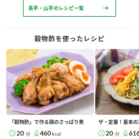
長芋・山芋のレシピ一覧
穀物酢を使ったレシピ
「穀物酢」で作る鶏のさっぱり煮
ザ・定番！基本の
20
460
20
61
分
kcal
分