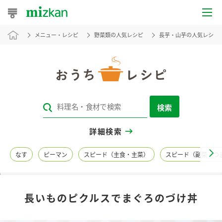
メニュー・レシピ
野菜類の人気レシピ
長芋・山芋の人気レシピ
おうちレシピ
おすすめレシピ
レシピ特集
検索
レシピカテゴリ一覧
詳細検索
商品からレシピを探す
なす
ピーマン
スピード（主食・主菜）
スピード（副菜・つ
レシピ名特集
長いものピクルスでまぐろのづけ丼
商品情報