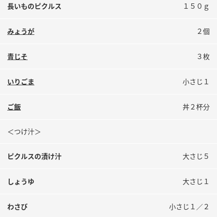
鍋奉行マニュアル
長いものピクルス
１５０ｇ
ミツカン公式通販
ミツカンのCM
キッザニア東京「ぽん酢工房」
みょうが
２個
ロングセラー商品 ＋ おすすめレシピ
人気商品 ＋ おすすめレシピ
青じそ
３枚
いりごま
小さじ１
検索
ご飯
丼２杯分
業務用サイト
ミツカングループについて
製造所固有記号一覧
＜つけ汁＞
ピクルスの漬け汁
大さじ５
しょうゆ
大さじ１
わさび
小さじ１／２