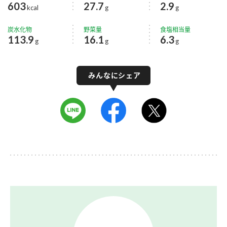
603
27.7
2.9
kcal
g
g
炭水化物
野菜量
食塩相当量
113.9
16.1
6.3
g
g
g