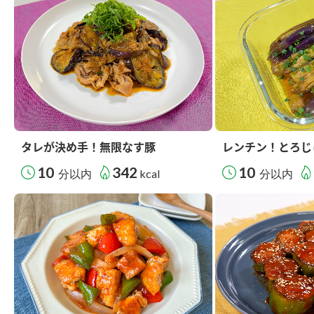
タレが決め手！無限なす豚
レンチン！とろじ
10
342
10
分以内
kcal
分以内