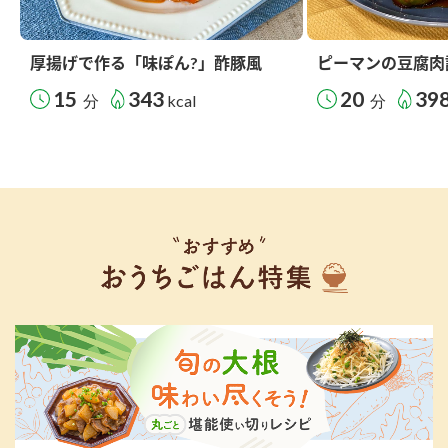
厚揚げで作る「味ぽん?」酢豚風
ピーマンの豆腐肉
15
343
20
39
分
kcal
分