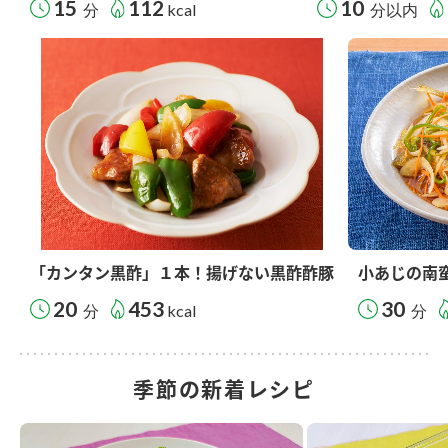
15
112
10
分
kcal
分以内
「カンタン黒酢」１本！揚げない黒酢酢豚
小あじの南
20
453
30
分
kcal
分
季節の新着レシピ