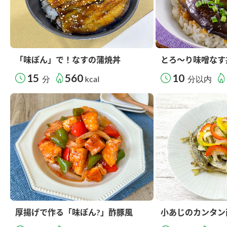
「味ぽん」で！なすの蒲焼丼
とろ～り味噌なす
15
560
10
分
kcal
分以内
厚揚げで作る「味ぽん?」酢豚風
小あじのカンタン