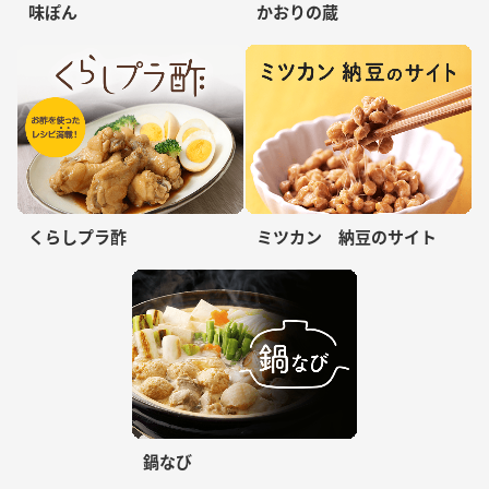
味ぽん
かおりの蔵
くらしプラ酢
ミツカン 納豆のサイト
鍋なび