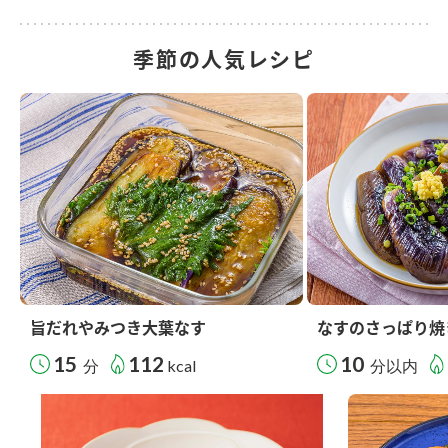
季節の人気レシピ
旨だれやみつき大葉なす
なすのさっぱり焼
15
112
10
分
kcal
分以内