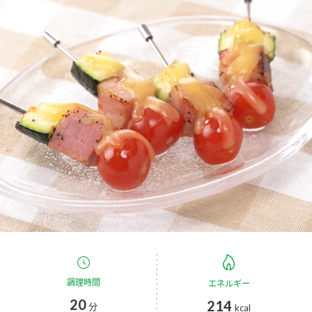
商品カテゴリ
新商品一覧
酢
調味酢
キャンペーン情報
お酢ドリンク
ぽん酢
ブランド・スペシャルサイト
ブランド・スペシャルサイト トップ
みりん風・料理酒
鍋用調味料
商品ブランドサイト
企業情報
Fibee（ファイビー）
国内事業概要
くらしプラ酢
つゆ
たれ
カンタン酢
ミツカングループについて
お酢ドリンク
ミツカンを知る
企業理念
スープ
中華
調理時間
味ぽん
エネルギー
20
214
分
kcal
ぽん酢