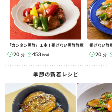
「カンタン黒酢」１本！揚げない黒酢酢豚
揚げない酢
20
453
20
分
kcal
分
季節の新着レシピ