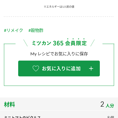
採用情報
環境への取り組み
※エネルギーは1人前の値
かおりの蔵
ミツカンの歴史
クイック調味料
レモン果汁
ニュースリリース
つゆ
水の文化センター（アーカイブ）
鍋なび
#リメイク
#穀物酢
ふりかけ
おすしの素
お客様相談センター
納豆のサイト
ZENB initiative
PIN印
お客様の声をいかしました
炊き込みご飯の素
米飯用調味液
My レシピでお気に入りに保存
三ツ判山吹
販売終了製品のご案内
千夜
MIM（ミツカンミュージアム）
お気に入りに追加
納豆
Fibee
よくあるご質問
スペシャルサイト
お酢を知ろう！
各部門が大切にしていること
お問い合わせ
すしラボ
地図から取り扱い店舗を探す
2
ぽん酢サワー
材料
人分
おいしさと健康への取り組み
納豆の豆知識
ミニトマトのピクルス
８個