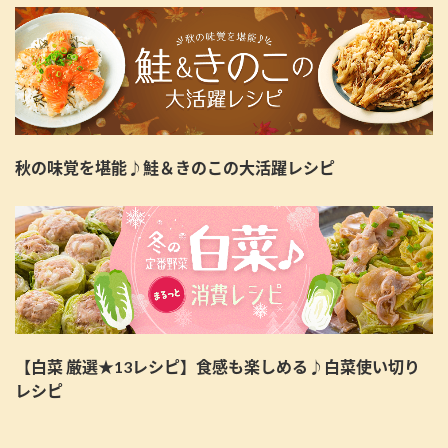
秋の味覚を堪能♪鮭＆きのこの大活躍レシピ
【白菜 厳選★13レシピ】食感も楽しめる♪白菜使い切り
レシピ