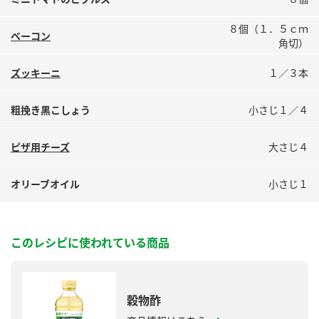
鍋奉行マニュアル
ミツカン公式通販
８個（１．５ｃｍ
ミツカンのCM
キッザニア東京「ぽん酢工房」
ベーコン
角切）
ロングセラー商品 ＋ おすすめレシピ
ズッキーニ
１／３本
人気商品 ＋ おすすめレシピ
粗挽き黒こしょう
小さじ１／４
検索
ピザ用チーズ
大さじ４
オリーブオイル
小さじ１
業務用サイト
ミツカングループについて
製造所固有記号一覧
このレシピに使われている商品
穀物酢