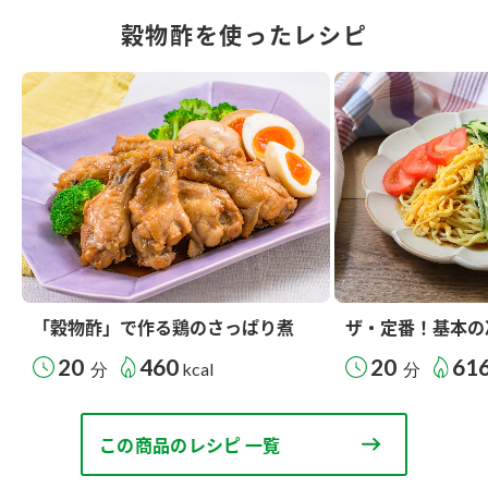
穀物酢を使ったレシピ
「穀物酢」で作る鶏のさっぱり煮
ザ・定番！基本の
20
460
20
61
分
kcal
分
この商品のレシピ 一覧