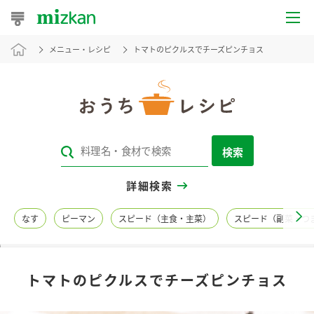
メニュー・レシピ
トマトのピクルスでチーズピンチョス
おうちレシピ
おすすめレシピ
レシピ特集
検索
レシピカテゴリ一覧
詳細検索
商品からレシピを探す
なす
ピーマン
スピード（主食・主菜）
スピード（副菜・つ
レシピ名特集
トマトのピクルスでチーズピンチョス
商品情報