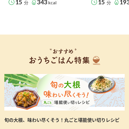
15
343
15
19
分
kcal
分
旬の大根、味わい尽くそう！丸ごと堪能使い切りレシピ