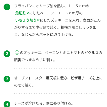
フライパンにオリーブ油を熱し、１．５ｃｍの
１
角切り
にしたベーコン、１．５ｃｍ厚の
いちょう切り
にしたズッキーニを入れ、表面がこん
がりするまで中火弱で焼く。粗挽き黒こしょうを加
え、なじんだらバットに取り上げる。
のズッキーニ、ベーコンとミニトマトのピクルスの
２
順番でつまようじに刺す。
オーブントースター用天板に置き、ピザ用チーズを上に
３
のせて焼く。
チーズが溶けたら、器に盛り付ける。
４