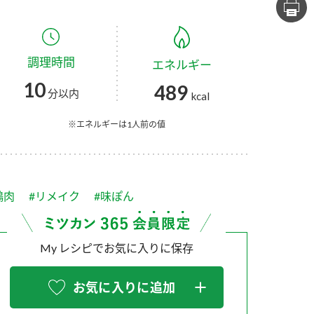
セプトをご紹介しま
た社会貢献
す。
ていまし
調理時間
エネルギー
大切にして
おいしさと健康への
け
おすしの素
炊き込みご飯の素
米飯用調味液
10
489
取り組み
分以内
kcal
ョン宣言」
ミツカンの研究成果と
た各部門の
おいしさと健康に役立
※エネルギーは1人前の値
ご紹介しま
つ情報をご紹介しま
す。
鶏肉
#リメイク
#味ぽん
My レシピでお気に入りに保存
お気に入りに追加
お酢ドリンク
味ぽん
ぽん酢