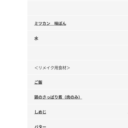
ミツカン 味ぽん
水
＜リメイク用食材＞
ご飯
鶏のさっぱり煮（肉のみ）
しめじ
バター