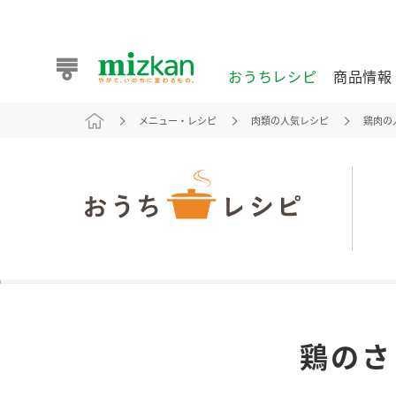
おうちレシピ
商品情報
メニュー・レシピ
肉類の人気レシピ
鶏肉の
おうちレシピ
商品情報 トップ
企業情報 トップ
お客様相談センター トップ
ミツカン公式通販
業務用サイト
また食べたいが見つかる。ミツカンからのおすすめレシピを
鶏のさ
おうちレシピ トップ