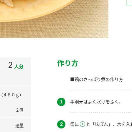
）
酢を知ろう！
すしラボ
ぽん酢サワー
作り方
2
人分
■鶏のさっぱり煮の作り方
（４８０ｇ）
１
手羽元はよく水けをふく。
２個
２
鍋に
と「味ぽん」、水を入
適量