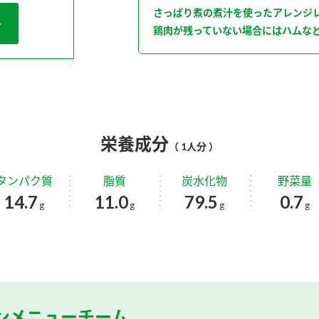
さっぱり煮の煮汁を使ったアレンジ
鶏肉が残っていない場合にはハムな
栄養成分
（ 1人分 ）
タンパク質
脂質
炭水化物
野菜量
14.7
11.0
79.5
0.7
g
g
g
g
ンメニューチーム