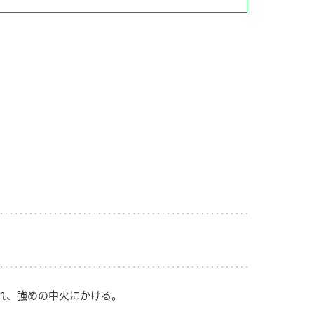
納豆の豆知識
鍋奉行マニュアル
ミツカンのCM
れ、強めの中火にかける。