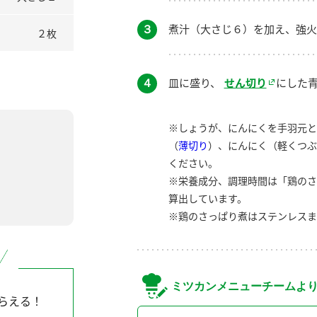
３
煮汁（大さじ６）を加え、強火
２枚
４
皿に盛り、
せん切り
にした
※しょうが、にんにくを手羽元と
（
薄切り
）、にんにく（軽くつぶ
ください。
※栄養成分、調理時間は「鶏のさ
算出しています。
※鶏のさっぱり煮はステンレスま
ミツカンメニューチームよ
らえる！