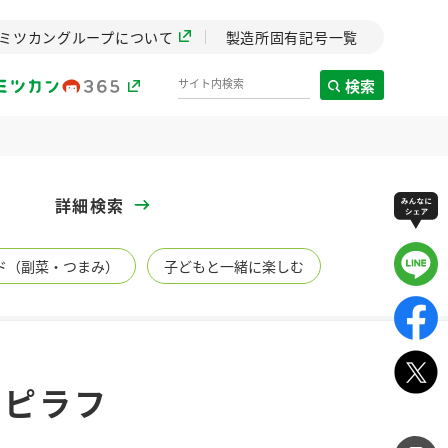
ミツカングループについて
製造所固有記号一覧
検索
製造所固有記号一覧
詳細検索
歴史
ド（副菜・つまみ）
子どもと一緒に楽しむ
までのミ
と挑戦の
します。
センター
ZENB initiative
：ピラフ
イブ）
料理酒
鍋用調味料
つゆ
たれ
植物を可能な限りまる
ごと使ったZENBのコン
設立。「水」を