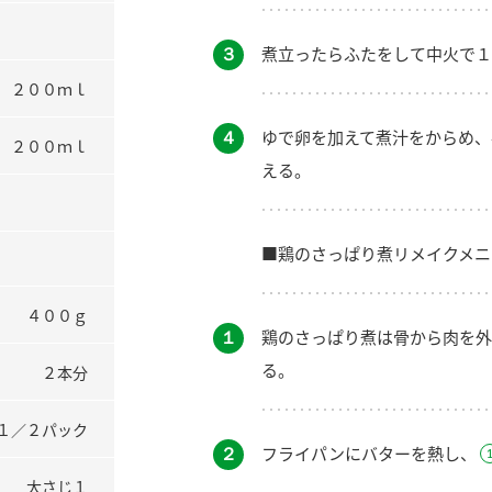
３
煮立ったらふたをして中火で１
２００ｍｌ
４
ゆで卵を加えて煮汁をからめ、
２００ｍｌ
える。
■鶏のさっぱり煮リメイクメニ
４００ｇ
１
鶏のさっぱり煮は骨から肉を外
る。
２本分
１／２パック
２
フライパンにバターを熱し、
大さじ１