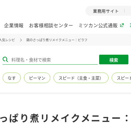
業務用サイト
企業情報
お客様相談センター
ミツカン公式通販
人気レシピ
鶏のさっぱり煮リメイクメニュー：ピラフ
ミツカングループについて
検索
企業理念
ミツカンの
なす
ピーマン
スピード（主食・主菜）
スピー
ミツカングループの企
創業から現在
業理念をご紹介しま
ツカンの変革
す。
歴史をご紹介
ご紹介します。
環境への取り組み
水の文化
っぱり煮リメイクメニュー
（アーカ
酢
調味酢
お酢ドリンク
ぽん酢
みりん風・
ミツカンの環境への取
り組みをご紹介しま
1999年