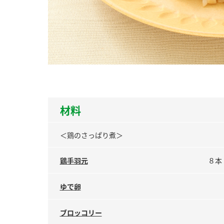
ー
お
材料
＜鶏のさっぱり煮＞
鶏手羽元
８本
ゆで卵
ブロッコリー