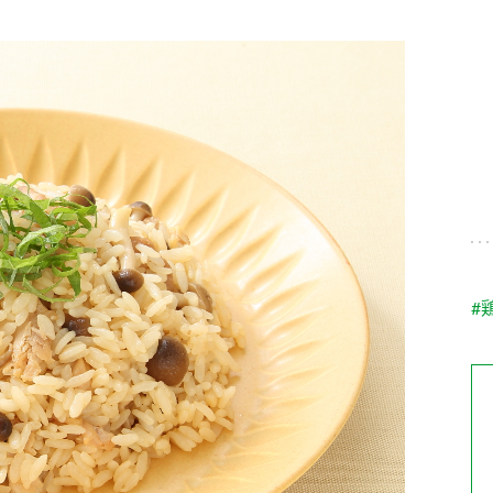
す。
テーマとし
活動を行っ
た。
MIM（ミツカンミュ
各部門が
スープ
中華
クイック調味料
レモン果汁
ふりか
ージアム）
いること
ミツカンの酢づくりの
「未来ビジ
歴史などが学べる体験
実現に向け
型博物館です。
取り組みを
す。
納豆
Fibee
キッザニア東京「ぽ
#
ん酢工房」
味ぽんやお酢について
楽しく学べるパビリオ
ンです。
ibee（ファイビ
くらしプラ酢
カンタン酢