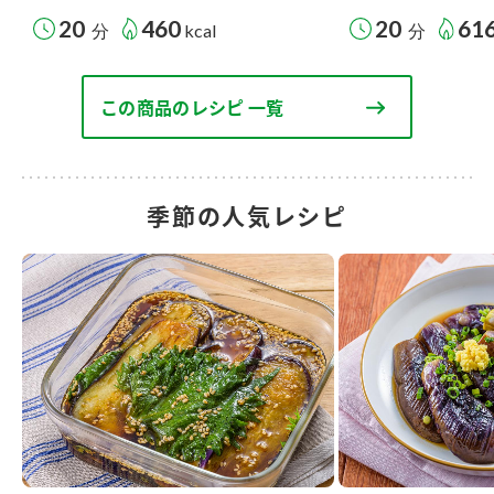
20
460
20
61
分
kcal
分
この商品のレシピ 一覧
季節の人気レシピ