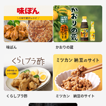
味ぽん
かおりの蔵
くらしプラ酢
ミツカン 納豆のサイト