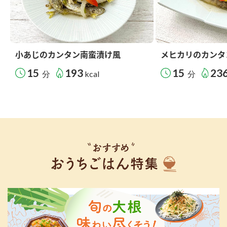
小あじのカンタン南蛮漬け風
メヒカリのカンタ
15
193
15
23
分
kcal
分