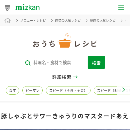
メニュー・レシピ
肉類の人気レシピ
豚肉の人気レシピ
豚
おうちレシピ
おすすめレシピ
レシピ特集
検索
レシピカテゴリ一覧
詳細検索
商品からレシピを探す
なす
ピーマン
スピード（主食・主菜）
スピード（副菜・つ
レシピ名特集
豚しゃぶとサワーきゅうりのマスタードあえ
商品情報