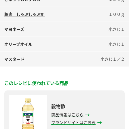
鍋奉行マニュアル
ミツカン公式通販
ミツカンのCM
キッザニア東京「ぽん酢工房」
豚肉 しゃぶしゃぶ用
１００ｇ
ロングセラー商品 ＋ おすすめレシピ
マヨネーズ
小さじ１
人気商品 ＋ おすすめレシピ
オリーブオイル
小さじ１
検索
マスタード
小さじ１／２
業務用サイト
ミツカングループについて
製造所固有記号一覧
このレシピに使われている商品
穀物酢
商品情報はこちら
ブランドサイトはこちら