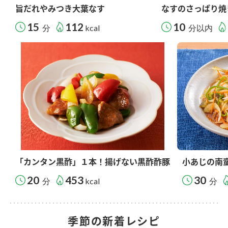
旨だれやみつき大葉なす
なすのさっぱり焼
15
112
10
分
kcal
分以内
「カンタン黒酢」１本！揚げない黒酢酢豚
小あじの南
20
453
30
分
kcal
分
季節の新着レシピ