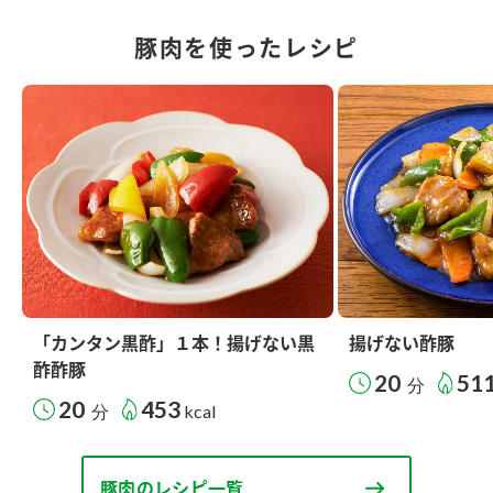
豚肉を使ったレシピ
「カンタン黒酢」１本！揚げない黒
揚げない酢豚
酢酢豚
20
51
分
20
453
分
kcal
豚肉のレシピ一覧