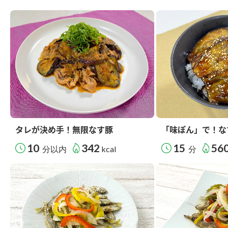
タレが決め手！無限なす豚
「味ぽん」で！な
10
342
15
56
分以内
kcal
分