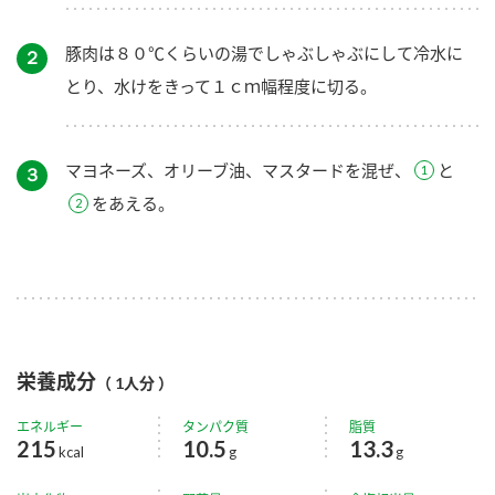
豚肉は８０℃くらいの湯でしゃぶしゃぶにして冷水に
２
とり、水けをきって１ｃｍ幅程度に切る。
マヨネーズ、オリーブ油、マスタードを混ぜ、
と
３
をあえる。
栄養成分
（ 1人分 ）
エネルギー
タンパク質
脂質
215
10.5
13.3
kcal
g
g