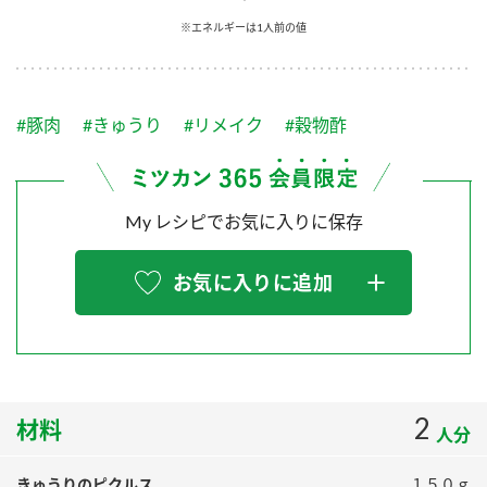
採用情報
環境への取り組み
※エネルギーは1人前の値
かおりの蔵
ミツカンの歴史
クイック調味料
レモン果汁
ニュースリリース
つゆ
水の文化センター（アーカイブ）
鍋なび
#豚肉
#きゅうり
#リメイク
#穀物酢
ふりかけ
おすしの素
お客様相談センター
納豆のサイト
ZENB initiative
PIN印
お客様の声をいかしました
炊き込みご飯の素
米飯用調味液
My レシピでお気に入りに保存
三ツ判山吹
販売終了製品のご案内
千夜
MIM（ミツカンミュージアム）
お気に入りに追加
納豆
Fibee
よくあるご質問
スペシャルサイト
お酢を知ろう！
各部門が大切にしていること
お問い合わせ
すしラボ
地図から取り扱い店舗を探す
2
ぽん酢サワー
材料
人分
おいしさと健康への取り組み
納豆の豆知識
きゅうりのピクルス
１５０ｇ