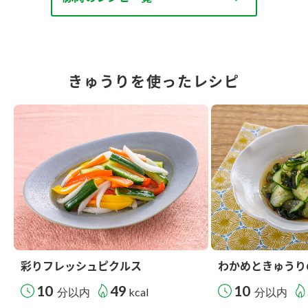
きゅうりを使ったレシピ
彩りフレッシュピクルス
わかめときゅうり
10
49
10
分以内
kcal
分以内