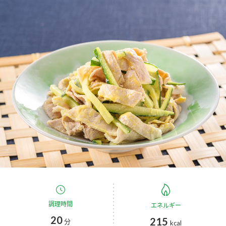
商品カテゴリ
新商品一覧
酢
調味酢
キャンペーン情報
お酢ドリンク
ぽん酢
ブランド・スペシャルサイト
ブランド・スペシャルサイト トップ
みりん風・料理酒
鍋用調味料
商品ブランドサイト
企業情報
Fibee（ファイビー）
国内事業概要
くらしプラ酢
つゆ
たれ
カンタン酢
ミツカングループについて
お酢ドリンク
ミツカンを知る
企業理念
スープ
中華
調理時間
エネルギー
味ぽん
20
215
分
kcal
ぽん酢