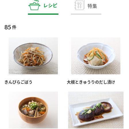
商品カテゴリ
レシピ
特集
新商品一覧
酢
調味酢
85
件
キャンペーン情報
お酢ドリンク
ぽん酢
ブランド・スペシャルサイト
ブランド・スペシャルサイト トップ
みりん風・料理酒
鍋用調味料
商品ブランドサイト
企業情報
Fibee（ファイビー）
きんぴらごぼう
大根ときゅうりのだし漬け
国内事業概要
くらしプラ酢
つゆ
たれ
カンタン酢
ミツカングループについて
お酢ドリンク
ミツカンを知る
企業理念
スープ
中華
味ぽん
ぽん酢