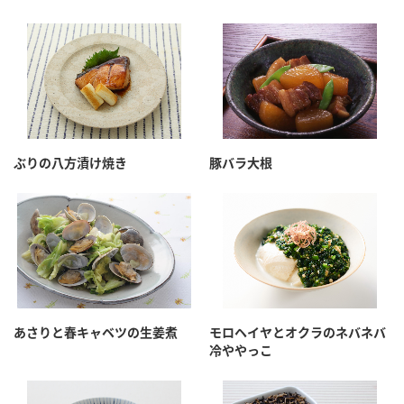
鍋奉行マニュアル
ミツカン公式通販
ミツカンのCM
キッザニア東京「ぽん酢工房」
ロングセラー商品 ＋ おすすめレシピ
人気商品 ＋ おすすめレシピ
ぶりの八方漬け焼き
豚バラ大根
検索
業務用サイト
ミツカングループについて
製造所固有記号一覧
あさりと春キャベツの生姜煮
モロヘイヤとオクラのネバネバ
冷ややっこ