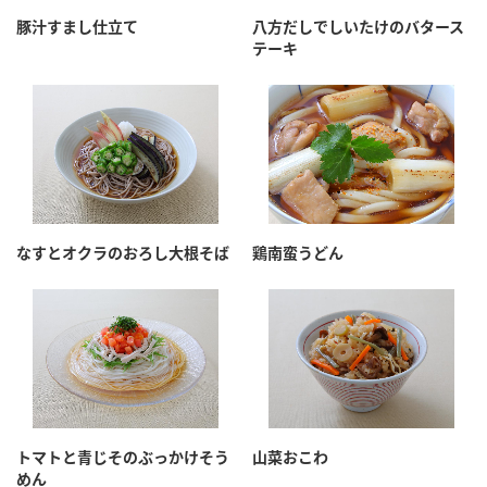
採用情報
環境への取り組み
豚汁すまし仕立て
八方だしでしいたけのバタース
かおりの蔵
ミツカンの歴史
クイック調味料
レモン果汁
テーキ
ニュースリリース
つゆ
水の文化センター（アーカイブ）
鍋なび
ふりかけ
おすしの素
お客様相談センター
納豆のサイト
ZENB initiative
PIN印
お客様の声をいかしました
炊き込みご飯の素
米飯用調味液
三ツ判山吹
なすとオクラのおろし大根そば
鶏南蛮うどん
販売終了製品のご案内
千夜
MIM（ミツカンミュージアム）
納豆
Fibee
よくあるご質問
スペシャルサイト
お酢を知ろう！
各部門が大切にしていること
お問い合わせ
すしラボ
地図から取り扱い店舗を探す
ぽん酢サワー
おいしさと健康への取り組み
トマトと青じそのぶっかけそう
山菜おこわ
納豆の豆知識
めん