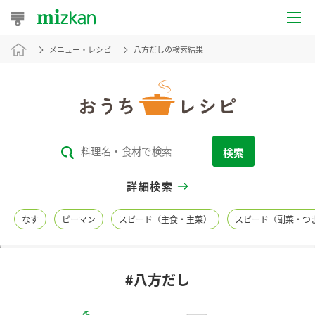
メニュー・レシピ
八方だしの検索結果
おうちレシピ
おすすめレシピ
レシピ特集
検索
レシピカテゴリ一覧
詳細検索
商品からレシピを探す
なす
ピーマン
スピード（主食・主菜）
スピード（副菜・つ
レシピ名特集
#八方だし
商品情報