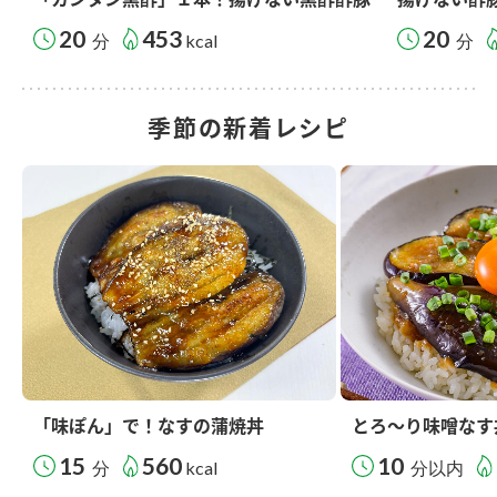
20
453
20
分
kcal
分
季節の新着レシピ
「味ぽん」で！なすの蒲焼丼
とろ～り味噌なす
15
560
10
分
kcal
分以内