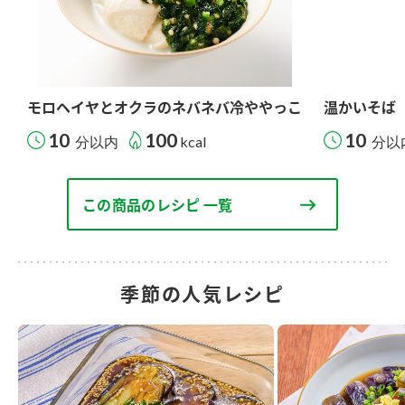
モロヘイヤとオクラのネバネバ冷ややっこ
温かいそば
10
100
10
分以内
kcal
分以
この商品のレシピ 一覧
季節の人気レシピ