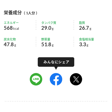
栄養成分
（ 1人分 ）
エネルギー
タンパク質
脂質
568
29.0
26.7
kcal
g
g
炭水化物
野菜量
食塩相当量
47.8
51.8
3.3
g
g
g