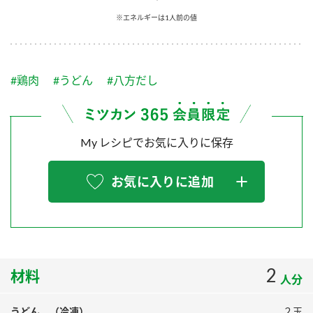
採用情報
環境への取り組み
※エネルギーは1人前の値
かおりの蔵
ミツカンの歴史
クイック調味料
レモン果汁
ニュースリリース
つゆ
水の文化センター（アーカイブ）
鍋なび
#鶏肉
#うどん
#八方だし
ふりかけ
おすしの素
お客様相談センター
納豆のサイト
ZENB initiative
PIN印
お客様の声をいかしました
炊き込みご飯の素
米飯用調味液
My レシピでお気に入りに保存
三ツ判山吹
販売終了製品のご案内
千夜
MIM（ミツカンミュージアム）
お気に入りに追加
納豆
Fibee
よくあるご質問
スペシャルサイト
お酢を知ろう！
各部門が大切にしていること
お問い合わせ
すしラボ
地図から取り扱い店舗を探す
2
ぽん酢サワー
材料
人分
おいしさと健康への取り組み
納豆の豆知識
うどん （冷凍）
２玉