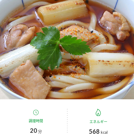
商品カテゴリ
新商品一覧
酢
調味酢
キャンペーン情報
お酢ドリンク
ぽん酢
ブランド・スペシャルサイト
ブランド・スペシャルサイト トップ
みりん風・料理酒
鍋用調味料
商品ブランドサイト
企業情報
Fibee（ファイビー）
国内事業概要
くらしプラ酢
つゆ
たれ
カンタン酢
ミツカングループについて
お酢ドリンク
ミツカンを知る
企業理念
スープ
中華
調理時間
エネルギー
味ぽん
20
568
分
kcal
ぽん酢