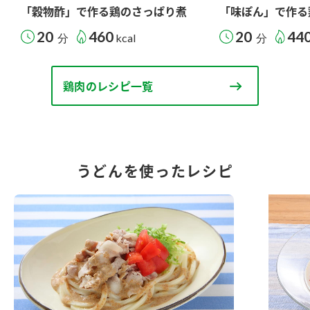
「穀物酢」で作る鶏のさっぱり煮
「味ぽん」で作る
20
460
20
44
分
kcal
分
鶏肉のレシピ一覧
うどんを使ったレシピ