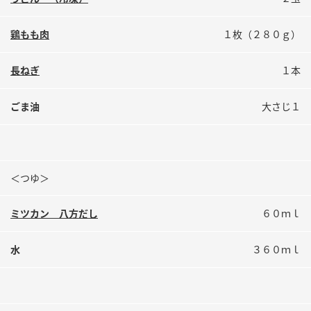
鍋奉行マニュアル
ミツカン公式通販
ミツカンのCM
キッザニア東京「ぽん酢工房」
鶏もも肉
１枚（２８０ｇ）
ロングセラー商品 ＋ おすすめレシピ
長ねぎ
１本
人気商品 ＋ おすすめレシピ
ごま油
大さじ１
検索
＜つゆ＞
業務用サイト
ミツカングループについて
製造所固有記号一覧
ミツカン 八方だし
６０ｍｌ
水
３６０ｍｌ