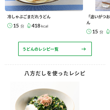
冷しゃぶごまだれうどん
「追いがつお
ん
15
418
分
kcal
15
分
うどんのレシピ一覧
八方だしを使ったレシピ