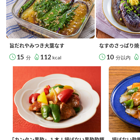
旨だれやみつき大葉なす
なすのさっぱり焼
15
112
10
分
kcal
分以内
「カンタン黒酢」１本！揚げない黒酢酢豚
揚げない酢