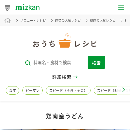
メニュー・レシピ
肉類の人気レシピ
鶏肉の人気レシピ
鶏
おうちレシピ
おすすめレシピ
レシピ特集
検索
レシピカテゴリ一覧
詳細検索
商品からレシピを探す
なす
ピーマン
スピード（主食・主菜）
スピード（副菜・つ
レシピ名特集
鶏南蛮うどん
商品情報