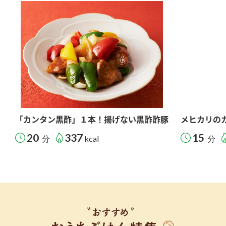
「カンタン黒酢」１本！揚げない黒酢酢豚
メヒカリの
20
337
15
分
kcal
分