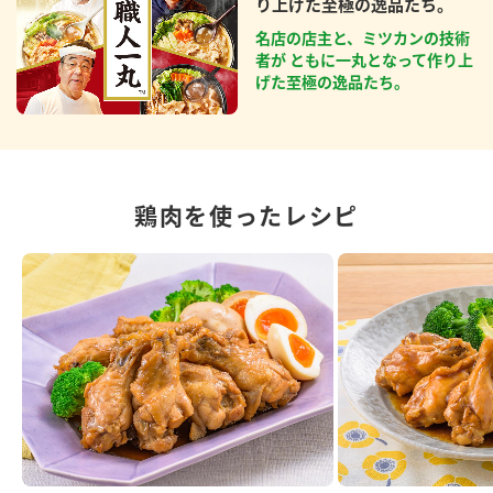
り上げた至極の逸品たち。
名店の店主と、ミツカンの技術
者が ともに一丸となって作り上
げた至極の逸品たち。
鶏肉を使ったレシピ