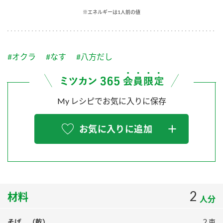
採用情報
環境への取り組み
※エネルギーは1人前の値
かおりの蔵
ミツカンの歴史
クイック調味料
レモン果汁
ニュースリリース
つゆ
水の文化センター（アーカイブ）
鍋なび
#オクラ
#なす
#八方だし
ふりかけ
おすしの素
お客様相談センター
納豆のサイト
ZENB initiative
PIN印
お客様の声をいかしました
炊き込みご飯の素
米飯用調味液
My レシピでお気に入りに保存
三ツ判山吹
販売終了製品のご案内
千夜
MIM（ミツカンミュージアム）
お気に入りに追加
納豆
Fibee
よくあるご質問
スペシャルサイト
お酢を知ろう！
各部門が大切にしていること
お問い合わせ
すしラボ
地図から取り扱い店舗を探す
2
ぽん酢サワー
材料
人分
おいしさと健康への取り組み
納豆の豆知識
そば （乾）
２束