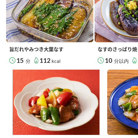
旨だれやみつき大葉なす
なすのさっぱり焼
15
112
10
分
kcal
分以内