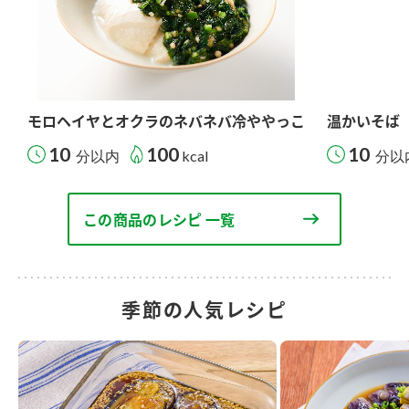
モロヘイヤとオクラのネバネバ冷ややっこ
温かいそば
10
100
10
分以内
kcal
分以
この商品のレシピ 一覧
季節の人気レシピ