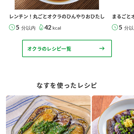
レンチン！丸ごとオクラのひんやりおひたし
まるごと
5
42
5
分以内
kcal
分以
オクラのレシピ一覧
なすを使ったレシピ