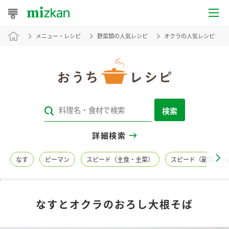
メニュー・レシピ
野菜類の人気レシピ
オクラの人気レシピ
おうちレシピ
おすすめレシピ
レシピ特集
検索
レシピカテゴリ一覧
詳細検索
商品からレシピを探す
なす
ピーマン
スピード（主食・主菜）
スピード（副菜・つ
レシピ名特集
なすとオクラのおろし大根そば
商品情報