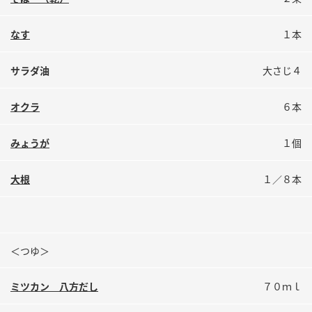
鍋奉行マニュアル
ミツカン公式通販
ミツカンのCM
キッザニア東京「ぽん酢工房」
なす
１本
ロングセラー商品 ＋ おすすめレシピ
サラダ油
大さじ４
人気商品 ＋ おすすめレシピ
オクラ
６本
検索
みょうが
１個
大根
１／８本
業務用サイト
ミツカングループについて
製造所固有記号一覧
＜つゆ＞
ミツカン 八方だし
７０ｍｌ