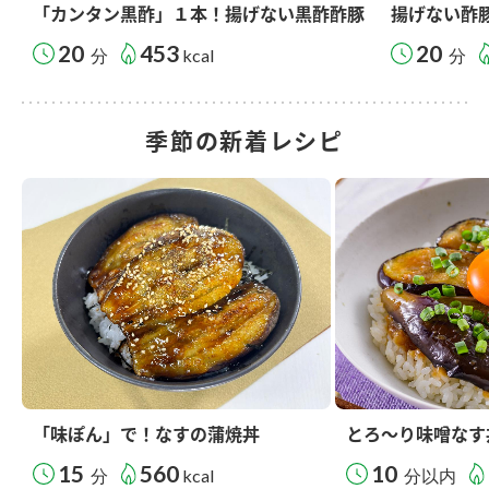
「カンタン黒酢」１本！揚げない黒酢酢豚
揚げない酢
20
453
20
分
kcal
分
季節の新着レシピ
「味ぽん」で！なすの蒲焼丼
とろ～り味噌なす
15
560
10
分
kcal
分以内