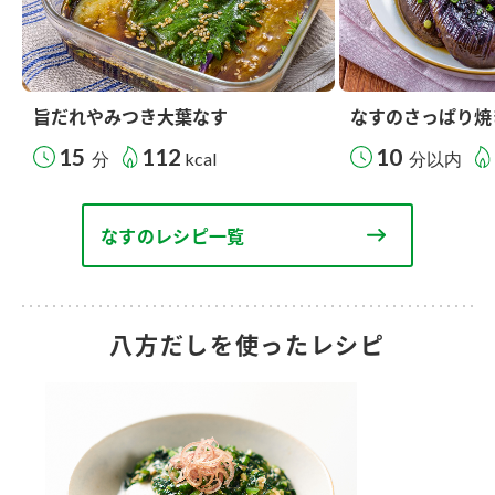
旨だれやみつき大葉なす
なすのさっぱり焼
15
112
10
分
kcal
分以内
なすのレシピ一覧
八方だしを使ったレシピ