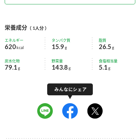
栄養成分
（ 1人分 ）
エネルギー
タンパク質
脂質
620
15.9
26.5
kcal
g
g
炭水化物
野菜量
食塩相当量
79.1
143.8
5.1
g
g
g