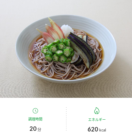
商品カテゴリ
新商品一覧
酢
調味酢
キャンペーン情報
お酢ドリンク
ぽん酢
ブランド・スペシャルサイト
ブランド・スペシャルサイト トップ
みりん風・料理酒
鍋用調味料
商品ブランドサイト
企業情報
Fibee（ファイビー）
国内事業概要
くらしプラ酢
つゆ
たれ
カンタン酢
ミツカングループについて
お酢ドリンク
ミツカンを知る
企業理念
スープ
中華
調理時間
エネルギー
味ぽん
20
620
分
kcal
ぽん酢