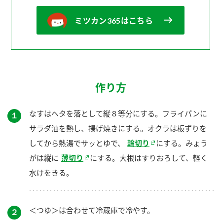
ミツカン365はこちら
作り方
なすはヘタを落として縦８等分にする。フライパンに
１
サラダ油を熱し、揚げ焼きにする。オクラは板ずりを
してから熱湯でサッとゆで、
輪切り
にする。みょう
がは縦に
薄切り
にする。大根はすりおろして、軽く
水けをきる。
＜つゆ＞は合わせて冷蔵庫で冷やす。
２