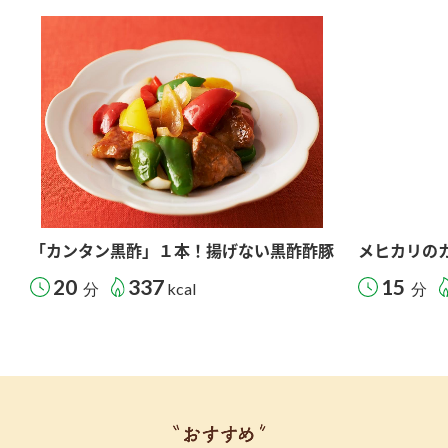
「カンタン黒酢」１本！揚げない黒酢酢豚
メヒカリの
20
337
15
分
kcal
分