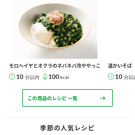
モロヘイヤとオクラのネバネバ冷ややっこ
温かいそば
10
100
10
分以内
kcal
分以
この商品のレシピ 一覧
季節の人気レシピ