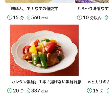
「味ぽん」で！なすの蒲焼丼
とろ～り味噌なす
15
560
10
分
kcal
分以内
「カンタン黒酢」１本！揚げない黒酢酢豚
メヒカリの
20
337
15
分
kcal
分