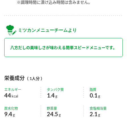
※調理時間に漬け込み時間は含みません。
ミツカンメニューチームより
八方だしの美味しさが味わえる簡単スピードメニューです。
栄養成分
（ 1人分 ）
エネルギー
タンパク質
脂質
44
1.4
0.1
kcal
g
g
炭水化物
野菜量
食塩相当量
9.4
24.5
2.1
g
g
g