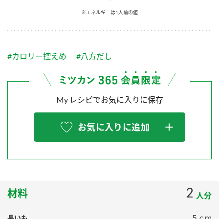
採用情報
環境への取り組み
※エネルギーは1人前の値
かおりの蔵
ミツカンの歴史
クイック調味料
レモン果汁
ニュースリリース
つゆ
水の文化センター（アーカイブ）
鍋なび
#カロリー控えめ
#八方だし
ふりかけ
おすしの素
お客様相談センター
納豆のサイト
ZENB initiative
PIN印
お客様の声をいかしました
炊き込みご飯の素
米飯用調味液
My レシピでお気に入りに保存
三ツ判山吹
販売終了製品のご案内
千夜
MIM（ミツカンミュージアム）
お気に入りに追加
納豆
Fibee
よくあるご質問
スペシャルサイト
お酢を知ろう！
各部門が大切にしていること
お問い合わせ
すしラボ
地図から取り扱い店舗を探す
2
ぽん酢サワー
材料
人分
おいしさと健康への取り組み
納豆の豆知識
長いも
５ｃｍ