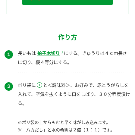
作り方
長いもは
拍子木切り
にする。きゅうりは４ｃｍ長さ
１
に切り、縦４等分にする。
ポリ袋に
と＜調味料＞、お好みで、赤とうがらしを
２
入れて、空気を抜くように口をしばり、３０分程度漬け
る。
※ポリ袋の上からもむと早く味がしみ込みます。
※「八方だし」と水の希釈は２倍（１：１）です。