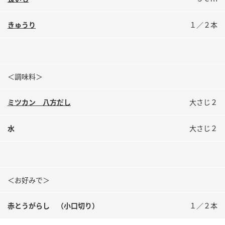
鍋奉行マニュアル
ミツカン公式通販
ミツカンのCM
キッザニア東京「ぽん酢工房」
きゅうり
１／２本
ロングセラー商品 ＋ おすすめレシピ
人気商品 ＋ おすすめレシピ
＜調味料＞
ミツカン 八方だし
大さじ２
検索
水
大さじ２
業務用サイト
ミツカングループについて
製造所固有記号一覧
＜お好みで＞
赤とうがらし （小口切り）
１／２本