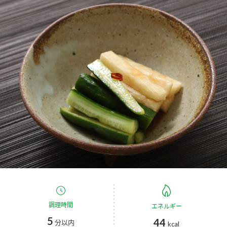
商品カテゴリ
新商品一覧
酢
調味酢
キャンペーン情報
お酢ドリンク
ぽん酢
ブランド・スペシャルサイト
ブランド・スペシャルサイト トップ
みりん風・料理酒
鍋用調味料
商品ブランドサイト
企業情報
Fibee（ファイビー）
国内事業概要
くらしプラ酢
つゆ
たれ
カンタン酢
ミツカングループについて
お酢ドリンク
ミツカンを知る
企業理念
スープ
中華
調理時間
エネルギー
味ぽん
5
44
分以内
kcal
ぽん酢