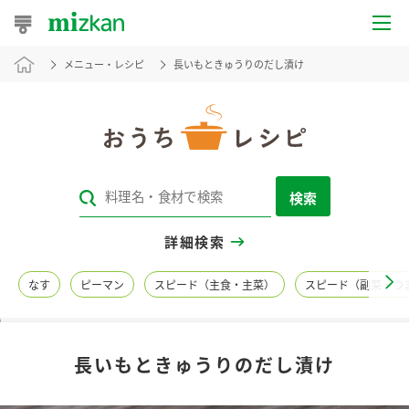
メニュー・レシピ
長いもときゅうりのだし漬け
おうちレシピ
おすすめレシピ
レシピ特集
検索
レシピカテゴリ一覧
詳細検索
商品からレシピを探す
なす
ピーマン
スピード（主食・主菜）
スピード（副菜・つ
レシピ名特集
長いもときゅうりのだし漬け
商品情報