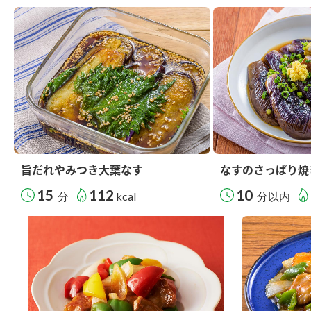
旨だれやみつき大葉なす
なすのさっぱり焼
15
112
10
分
kcal
分以内