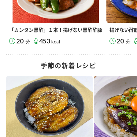
「カンタン黒酢」１本！揚げない黒酢酢豚
揚げない酢
20
453
20
分
kcal
分
季節の新着レシピ