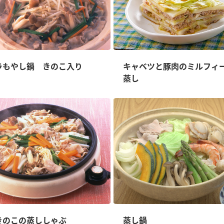
ラもやし鍋 きのこ入り
キャベツと豚肉のミルフィ
蒸し
きのこの蒸ししゃぶ
蒸し鍋