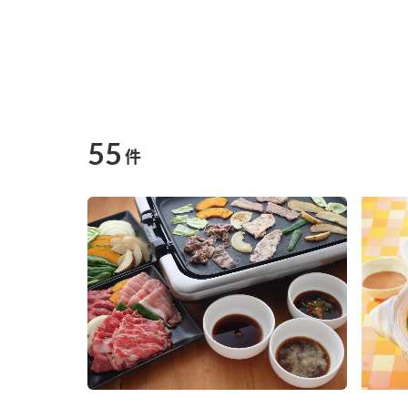
55
件
F