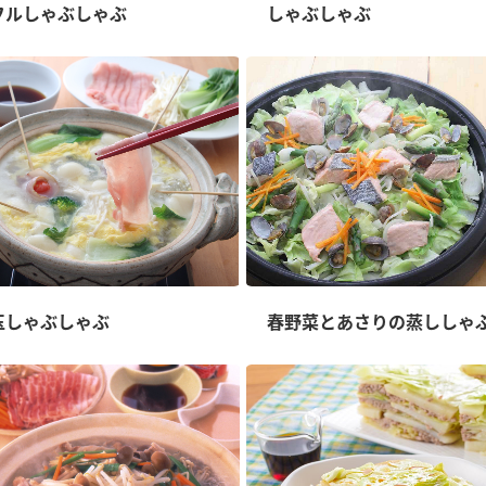
）
フルしゃぶしゃぶ
しゃぶしゃぶ
酢を知ろう！
すしラボ
ぽん酢サワー
玉しゃぶしゃぶ
春野菜とあさりの蒸ししゃ