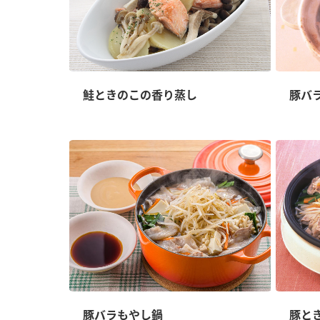
鮭ときのこの香り蒸し
豚バ
豚バラもやし鍋
豚と