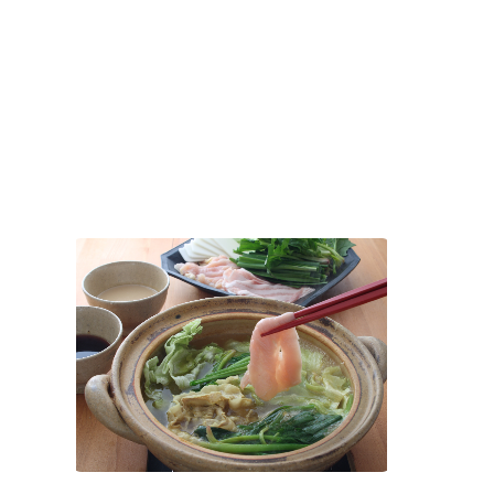
セプトをご紹介しま
た社会貢献
す。
ていまし
大切にして
おいしさと健康への
け
おすしの素
炊き込みご飯の素
米飯用調味液
取り組み
ョン宣言」
ミツカンの研究成果と
た各部門の
おいしさと健康に役立
ご紹介しま
つ情報をご紹介しま
す。
お酢ドリンク
味ぽん
ぽん酢