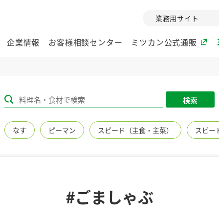
業務用サイト
企業情報
お客様相談センター
ミツカン公式通販
ミツカングループについて
検索
企業理念
ミツカンの
なす
ピーマン
スピード（主食・主菜）
スピー
ミツカングループの企
創業から現在
業理念をご紹介しま
ツカンの変革
す。
歴史をご紹介
ご紹介します。
環境への取り組み
水の文化
#ごましゃぶ
（アーカ
酢
調味酢
お酢ドリンク
ぽん酢
みりん風・
ミツカンの環境への取
り組みをご紹介しま
1999年