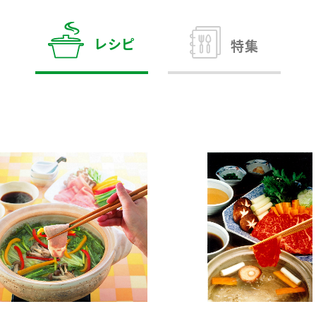
す。
テーマとし
活動を行っ
た。
レシピ
特集
MIM（ミツカンミュ
各部門が
スープ
中華
クイック調味料
レモン果汁
ふりか
ージアム）
いること
ミツカンの酢づくりの
「未来ビジ
歴史などが学べる体験
実現に向け
型博物館です。
取り組みを
す。
納豆
Fibee
キッザニア東京「ぽ
ん酢工房」
味ぽんやお酢について
楽しく学べるパビリオ
ンです。
ibee（ファイビ
くらしプラ酢
カンタン酢