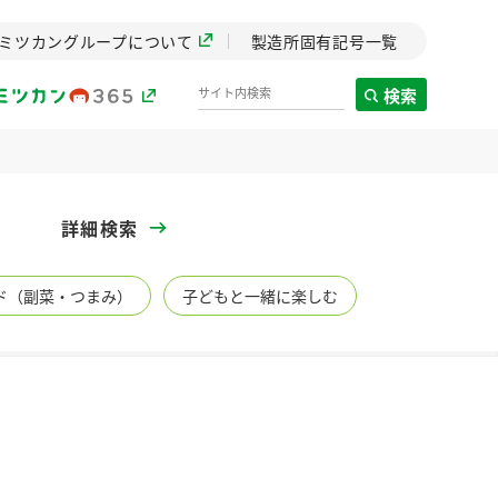
ミツカングループについて
製造所固有記号一覧
検索
製造所固有記号一覧
詳細検索
歴史
ド（副菜・つまみ）
子どもと一緒に楽しむ
までのミ
と挑戦の
します。
センター
ZENB initiative
イブ）
料理酒
鍋用調味料
つゆ
たれ
植物を可能な限りまる
ごと使ったZENBのコン
設立。「水」を