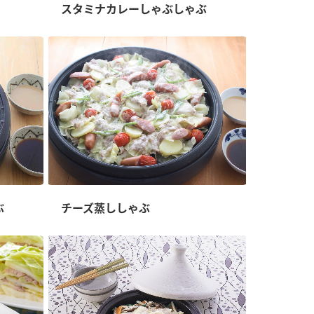
スタミナカレーしゃぶしゃぶ
納豆の豆知識
鍋奉行マニュアル
ミツカンのCM
ぶ
チーズ蒸ししゃぶ