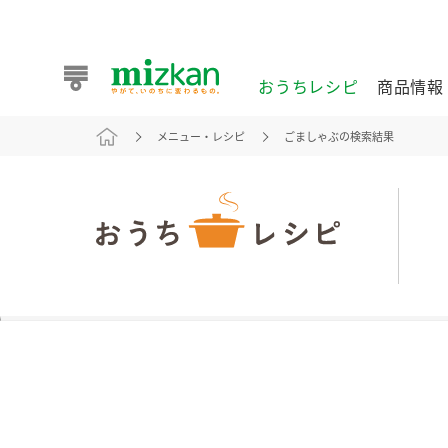
おうちレシピ
商品情報
メニュー・レシピ
ごましゃぶの検索結果
おうちレシピ
商品情報 トップ
企業情報 トップ
お客様相談センター トップ
ミツカン公式通販
業務用サイト
また食べたいが見つかる。ミツカンからのおすすめレシピを
おうちレシピ トップ