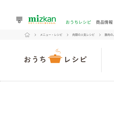
おうちレシピ
商品情報
メニュー・レシピ
肉類の人気レシピ
豚肉の
おうちレシピ
商品情報 トップ
企業情報 トップ
お客様相談センター トップ
ミツカン公式通販
業務用サイト
また食べたいが見つかる。ミツカンからのおすすめレシピを
おうちレシピ トップ