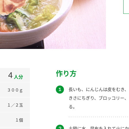
）
酢を知ろう！
すしラボ
ぽん酢サワー
作り方
4
人分
１
長いも、にんじんは皮をむき、
３００ｇ
きさにちぎり、ブロッコリー、
１／２玉
る。
１個
２
土鍋に水、昆布を入れて火にか