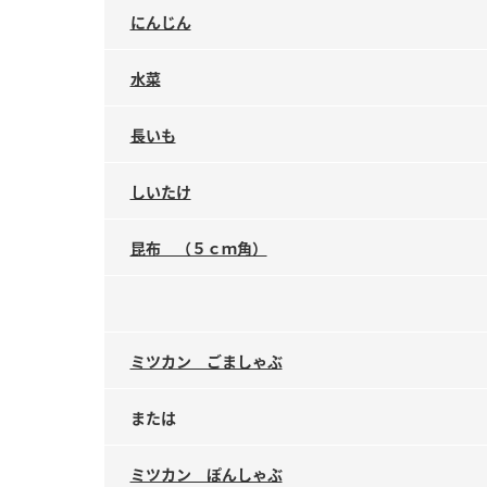
にんじん
水菜
長いも
しいたけ
昆布 （５ｃｍ角）
ミツカン ごましゃぶ
または
ミツカン ぽんしゃぶ