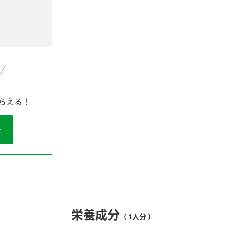
らえる！
栄養成分
（ 1人分 ）