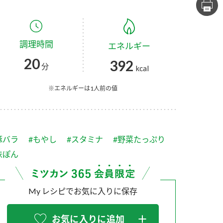
セプトをご紹介しま
た社会貢献
す。
ていまし
調理時間
エネルギー
大切にして
おいしさと健康への
け
おすしの素
炊き込みご飯の素
米飯用調味液
20
392
取り組み
分
kcal
ョン宣言」
ミツカンの研究成果と
た各部門の
おいしさと健康に役立
※エネルギーは1人前の値
ご紹介しま
つ情報をご紹介しま
す。
豚バラ
#もやし
#スタミナ
#野菜たっぷり
味ぽん
My レシピでお気に入りに保存
お酢ドリンク
味ぽん
ぽん酢
お気に入りに追加