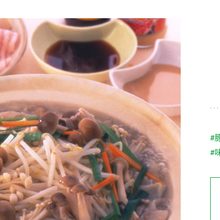
す。
テーマとし
活動を行っ
た。
MIM（ミツカンミュ
各部門が
スープ
中華
クイック調味料
レモン果汁
ふりか
ージアム）
いること
ミツカンの酢づくりの
「未来ビジ
歴史などが学べる体験
実現に向け
型博物館です。
取り組みを
す。
納豆
Fibee
キッザニア東京「ぽ
#
ん酢工房」
#
味ぽんやお酢について
楽しく学べるパビリオ
ンです。
ibee（ファイビ
くらしプラ酢
カンタン酢