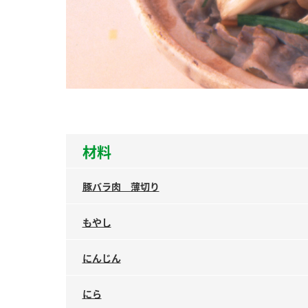
ー
お
材料
豚バラ肉 薄切り
もやし
にんじん
にら