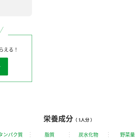
らえる！
栄養成分
（ 1人分 ）
タンパク質
脂質
炭水化物
野菜量