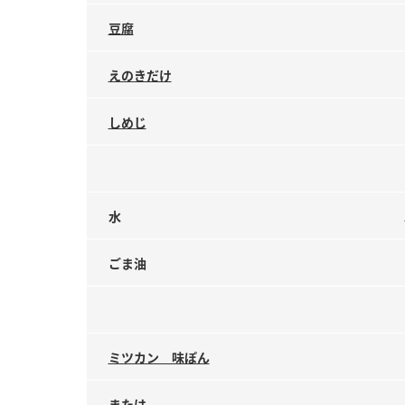
豆腐
えのきだけ
しめじ
水
ごま油
ミツカン 味ぽん
または