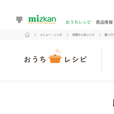
おうちレシピ
商品情報
メニュー・レシピ
肉類の人気レシピ
豚バラ
おうちレシピ
商品情報 トップ
企業情報 トップ
お客様相談センター トップ
ミツカン公式通販
業務用サイト
また食べたいが見つかる。ミツカンからのおすすめレシピを
おうちレシピ トップ