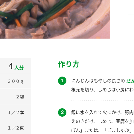
）
酢を知ろう！
すしラボ
ぽん酢サワー
作り方
4
人分
１
にんじんはもやしの長さの
せ
３００ｇ
根元を切り、しめじは小房にわ
２袋
２
鍋に水を入れて火にかけ、豚肉
１／２本
えのきだけ、しめじ、豆腐を加
１／２束
ぽん」または、「ごましゃぶ」