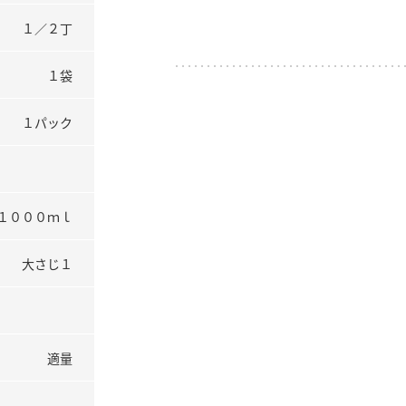
１／２丁
１袋
１パック
１０００ｍｌ
大さじ１
適量