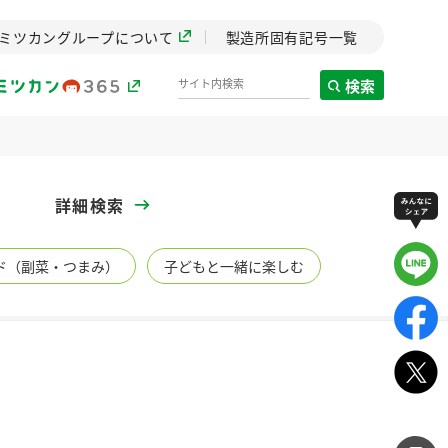
ミツカングループについて
製造所固有記号一覧
検索
製造所固有記号一覧
詳細検索
歴史
ド（副菜・つまみ）
子どもと一緒に楽しむ
までのミ
と挑戦の
します。
センター
ZENB initiative
り
イブ）
料理酒
鍋用調味料
つゆ
たれ
植物を可能な限りまる
ごと使ったZENBのコン
設立。「水」を