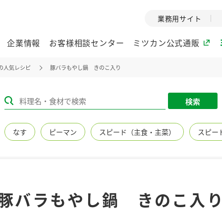
業務用サイト
企業情報
お客様相談センター
ミツカン公式通販
の人気レシピ
豚バラもやし鍋 きのこ入り
ミツカングループについて
検索
企業理念
ミツカンの
なす
ピーマン
スピード（主食・主菜）
スピー
ミツカングループの企
創業から現在
業理念をご紹介しま
ツカンの変革
す。
歴史をご紹介
ご紹介します。
環境への取り組み
水の文化
豚バラもやし鍋 きのこ入
（アーカ
酢
調味酢
お酢ドリンク
ぽん酢
みりん風・
ミツカンの環境への取
り組みをご紹介しま
1999年