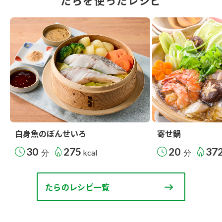
たらを使ったレシピ
白身魚のぽんせいろ
寄せ鍋
30
275
20
37
分
kcal
分
たらのレシピ一覧