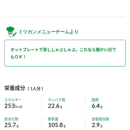
ミツカンメニューチームより
ホットプレートで蒸ししゃぶしゃぶ。これなら暖かい日で
もＯＫ！
栄養成分
（ 1人分 ）
エネルギー
タンパク質
脂質
253
22.6
6.4
kcal
g
g
炭水化物
野菜量
食塩相当量
25.7
105.8
2.9
g
g
g