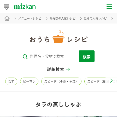
メニュー・レシピ
魚介類の人気レシピ
たらの人気レシピ
おうちレシピ
おすすめレシピ
レシピ特集
検索
レシピカテゴリ一覧
詳細検索
商品からレシピを探す
なす
ピーマン
スピード（主食・主菜）
スピード（副菜・つ
レシピ名特集
タラの蒸ししゃぶ
商品情報