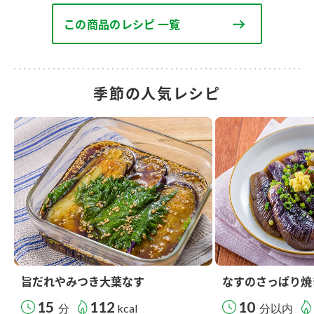
この商品のレシピ 一覧
季節の人気レシピ
旨だれやみつき大葉なす
なすのさっぱり焼
15
112
10
分
kcal
分以内