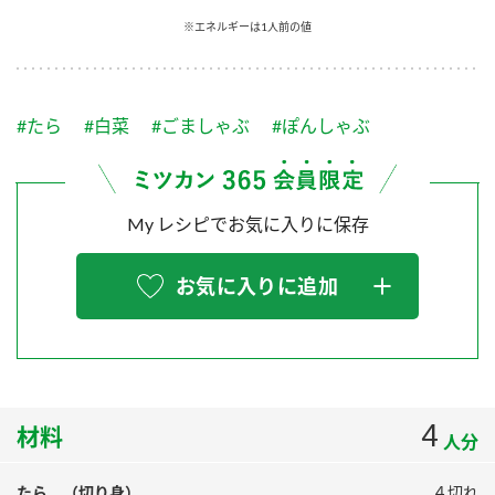
採用情報
環境への取り組み
※エネルギーは1人前の値
かおりの蔵
ミツカンの歴史
クイック調味料
レモン果汁
ニュースリリース
つゆ
水の文化センター（アーカイブ）
鍋なび
#たら
#白菜
#ごましゃぶ
#ぽんしゃぶ
ふりかけ
おすしの素
お客様相談センター
納豆のサイト
ZENB initiative
PIN印
お客様の声をいかしました
炊き込みご飯の素
米飯用調味液
My レシピでお気に入りに保存
三ツ判山吹
販売終了製品のご案内
千夜
MIM（ミツカンミュージアム）
お気に入りに追加
納豆
Fibee
よくあるご質問
スペシャルサイト
お酢を知ろう！
各部門が大切にしていること
お問い合わせ
すしラボ
地図から取り扱い店舗を探す
4
ぽん酢サワー
材料
人分
おいしさと健康への取り組み
納豆の豆知識
たら （切り身）
４切れ