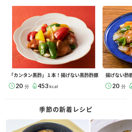
「カンタン黒酢」１本！揚げない黒酢酢豚
揚げない酢
20
453
20
分
kcal
分
季節の新着レシピ