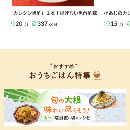
「カンタン黒酢」１本！揚げない黒酢酢豚
小あじのカ
20
337
15
分
kcal
分