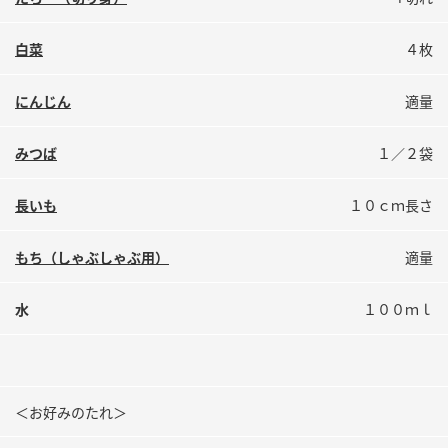
鍋奉行マニュアル
ミツカン公式通販
ミツカンのCM
キッザニア東京「ぽん酢工房」
白菜
４枚
ロングセラー商品 ＋ おすすめレシピ
にんじん
適量
人気商品 ＋ おすすめレシピ
みつば
１／２袋
検索
長いも
１０ｃｍ長さ
もち（しゃぶしゃぶ用）
適量
業務用サイト
ミツカングループについて
製造所固有記号一覧
水
１００ｍｌ
＜お好みのたれ＞