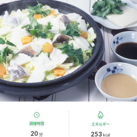
商品カテゴリ
新商品一覧
酢
調味酢
キャンペーン情報
お酢ドリンク
ぽん酢
ブランド・スペシャルサイト
ブランド・スペシャルサイト トップ
みりん風・料理酒
鍋用調味料
商品ブランドサイト
企業情報
Fibee（ファイビー）
国内事業概要
くらしプラ酢
つゆ
たれ
カンタン酢
ミツカングループについて
お酢ドリンク
ミツカンを知る
企業理念
スープ
中華
調理時間
エネルギー
味ぽん
20
253
分
kcal
ぽん酢