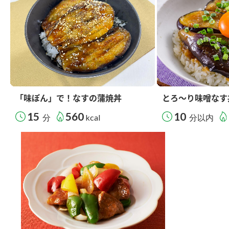
「味ぽん」で！なすの蒲焼丼
とろ～り味噌なす
15
560
10
分
kcal
分以内