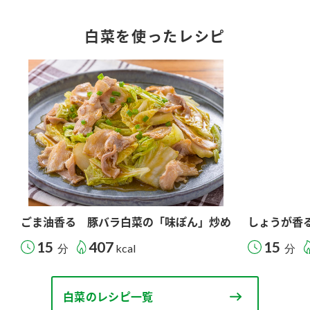
白菜を使ったレシピ
ごま油香る 豚バラ白菜の「味ぽん」炒め
しょうが香
15
407
15
分
kcal
分
白菜のレシピ一覧