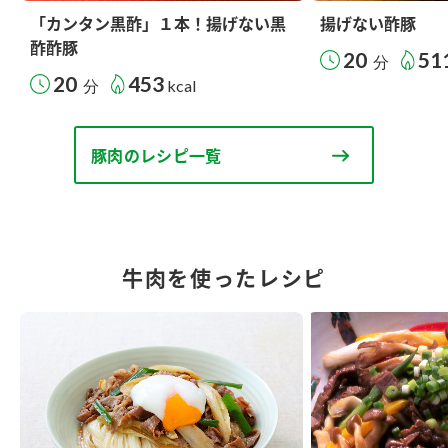
「カンタン黒酢」１本！揚げない黒
揚げない酢豚
酢酢豚
20
51
分
20
453
分
kcal
豚肉のレシピ一覧
牛肉を使ったレシピ