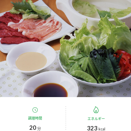
商品カテゴリ
新商品一覧
酢
調味酢
キャンペーン情報
お酢ドリンク
ぽん酢
ブランド・スペシャルサイト
ブランド・スペシャルサイト トップ
みりん風・料理酒
鍋用調味料
商品ブランドサイト
企業情報
Fibee（ファイビー）
国内事業概要
くらしプラ酢
つゆ
たれ
カンタン酢
ミツカングループについて
お酢ドリンク
ミツカンを知る
企業理念
スープ
中華
調理時間
エネルギー
味ぽん
20
323
分
kcal
ぽん酢