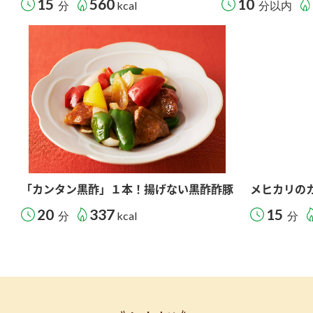
15
560
10
分
kcal
分以内
「カンタン黒酢」１本！揚げない黒酢酢豚
メヒカリの
20
337
15
分
kcal
分