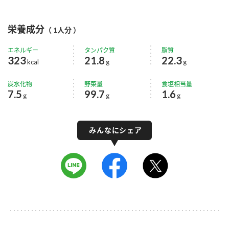
栄養成分
（ 1人分 ）
エネルギー
タンパク質
脂質
323
21.8
22.3
kcal
g
g
炭水化物
野菜量
食塩相当量
7.5
99.7
1.6
g
g
g