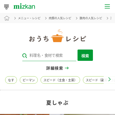
メニュー・レシピ
肉類の人気レシピ
豚肉の人気レシピ
夏
おうちレシピ
おすすめレシピ
レシピ特集
検索
レシピカテゴリ一覧
詳細検索
商品からレシピを探す
なす
ピーマン
スピード（主食・主菜）
スピード（副菜・つ
レシピ名特集
夏しゃぶ
商品情報