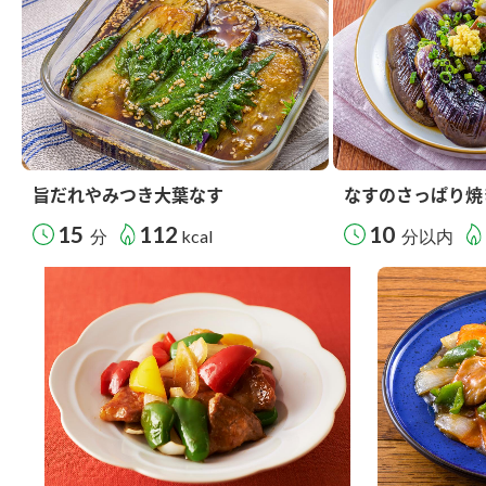
旨だれやみつき大葉なす
なすのさっぱり焼
15
112
10
分
kcal
分以内