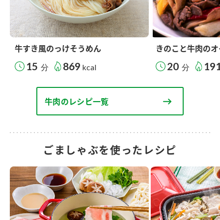
牛すき風のっけそうめん
きのこと牛肉のオ
15
869
20
19
分
kcal
分
牛肉のレシピ一覧
ごましゃぶを使ったレシピ