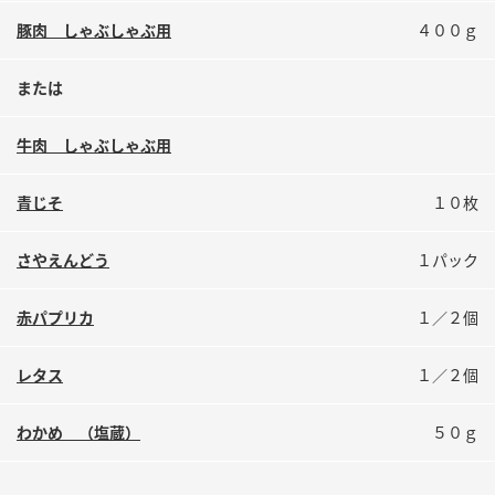
鍋奉行マニュアル
ミツカン公式通販
豚肉 しゃぶしゃぶ用
４００ｇ
ミツカンのCM
キッザニア東京「ぽん酢工房」
または
ロングセラー商品 ＋ おすすめレシピ
人気商品 ＋ おすすめレシピ
牛肉 しゃぶしゃぶ用
青じそ
１０枚
検索
さやえんどう
１パック
業務用サイト
ミツカングループについて
製造所固有記号一覧
赤パプリカ
１／２個
レタス
１／２個
わかめ （塩蔵）
５０ｇ