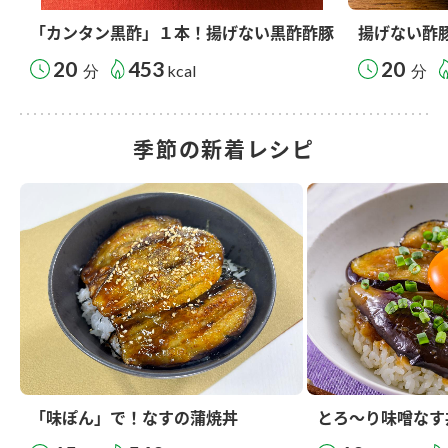
「カンタン黒酢」１本！揚げない黒酢酢豚
揚げない酢
20
453
20
分
kcal
分
季節の新着レシピ
「味ぽん」で！なすの蒲焼丼
とろ～り味噌なす