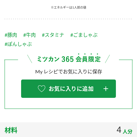
採用情報
環境への取り組み
※エネルギーは1人前の値
かおりの蔵
ミツカンの歴史
クイック調味料
レモン果汁
ニュースリリース
つゆ
水の文化センター（アーカイブ）
鍋なび
#豚肉
#牛肉
#スタミナ
#ごましゃぶ
ふりかけ
おすしの素
お客様相談センター
納豆のサイト
#ぽんしゃぶ
ZENB initiative
PIN印
お客様の声をいかしました
炊き込みご飯の素
米飯用調味液
三ツ判山吹
My レシピでお気に入りに保存
販売終了製品のご案内
千夜
MIM（ミツカンミュージアム）
納豆
Fibee
よくあるご質問
お気に入りに追加
スペシャルサイト
お酢を知ろう！
各部門が大切にしていること
お問い合わせ
すしラボ
地図から取り扱い店舗を探す
ぽん酢サワー
おいしさと健康への取り組み
4
材料
納豆の豆知識
人分