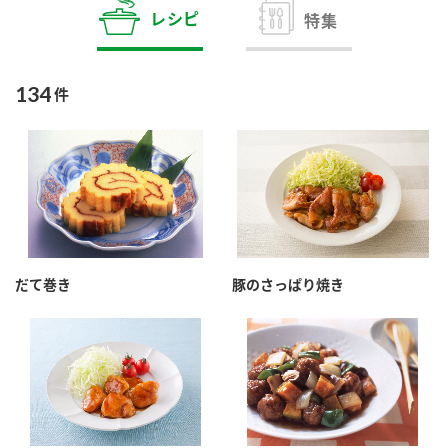
商品カテゴリ
レシピ
特集
新商品一覧
酢
調味酢
134
件
キャンペーン情報
お酢ドリンク
ぽん酢
ブランド・スペシャルサイト
ブランド・スペシャルサイト トップ
みりん風・料理酒
鍋用調味料
商品ブランドサイト
企業情報
Fibee（ファイビー）
だて巻き
豚のさっぱり焼き
国内事業概要
くらしプラ酢
つゆ
たれ
カンタン酢
ミツカングループについて
お酢ドリンク
ミツカンを知る
企業理念
スープ
中華
味ぽん
ぽん酢