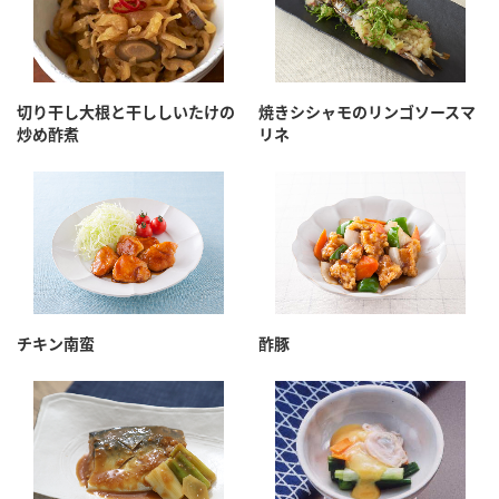
切り干し大根と干ししいたけの
焼きシシャモのリンゴソースマ
炒め酢煮
リネ
チキン南蛮
酢豚