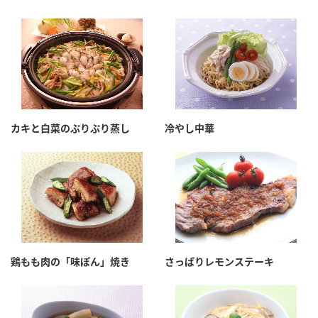
鍋奉行マニュアル
ミツカン公式通販
ミツカンのCM
キッザニア東京「ぽん酢工房」
ロングセラー商品 ＋ おすすめレシピ
人気商品 ＋ おすすめレシピ
カキと白菜のぷりぷり蒸し
冷やし中華
検索
業務用サイト
ミツカングループについて
製造所固有記号一覧
鶏もも肉の「味ぽん」焼き
さっぱりレモンステーキ