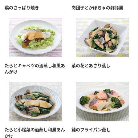
採用情報
環境への取り組み
鶏のさっぱり焼き
肉団子とかぼちゃの酢豚風
かおりの蔵
ミツカンの歴史
クイック調味料
レモン果汁
ニュースリリース
つゆ
水の文化センター（アーカイブ）
鍋なび
ふりかけ
おすしの素
お客様相談センター
納豆のサイト
ZENB initiative
PIN印
お客様の声をいかしました
炊き込みご飯の素
米飯用調味液
三ツ判山吹
たらとキャベツの酒蒸し和風あ
菜の花とあさり蒸し
んかけ
販売終了製品のご案内
千夜
MIM（ミツカンミュージアム）
納豆
Fibee
よくあるご質問
スペシャルサイト
お酢を知ろう！
各部門が大切にしていること
お問い合わせ
すしラボ
地図から取り扱い店舗を探す
ぽん酢サワー
おいしさと健康への取り組み
たらと小松菜の酒蒸し和風あん
鮭のフライパン蒸し
納豆の豆知識
かけ