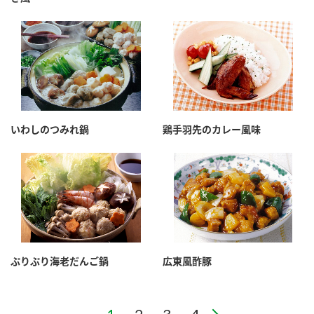
いわしのつみれ鍋
鶏手羽先のカレー風味
ぷりぷり海老だんご鍋
広東風酢豚