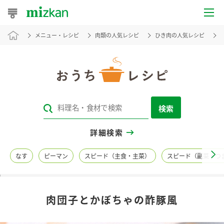
メニュー・レシピ
肉類の人気レシピ
ひき肉の人気レシピ
おうちレシピ
おすすめレシピ
レシピ特集
検索
レシピカテゴリ一覧
詳細検索
商品からレシピを探す
なす
ピーマン
スピード（主食・主菜）
スピード（副菜・つ
レシピ名特集
肉団子とかぼちゃの酢豚風
商品情報