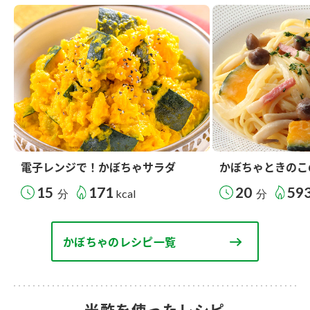
電子レンジで！かぼちゃサラダ
かぼちゃときのこ
15
171
20
59
分
kcal
分
かぼちゃのレシピ一覧
米酢を使ったレシピ