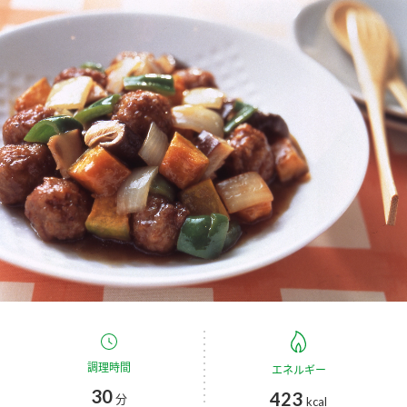
商品カテゴリ
新商品一覧
酢
調味酢
キャンペーン情報
お酢ドリンク
ぽん酢
ブランド・スペシャルサイト
ブランド・スペシャルサイト トップ
みりん風・料理酒
鍋用調味料
商品ブランドサイト
企業情報
Fibee（ファイビー）
国内事業概要
くらしプラ酢
つゆ
たれ
カンタン酢
ミツカングループについて
お酢ドリンク
ミツカンを知る
企業理念
スープ
中華
調理時間
エネルギー
味ぽん
30
423
分
kcal
ぽん酢