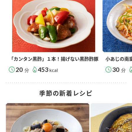
「カンタン黒酢」１本！揚げない黒酢酢豚
小あじの南
20
453
30
分
kcal
分
季節の新着レシピ