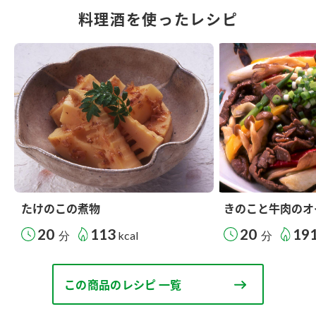
料理酒を使ったレシピ
たけのこの煮物
きのこと牛肉のオ
20
113
20
19
分
kcal
分
この商品のレシピ 一覧