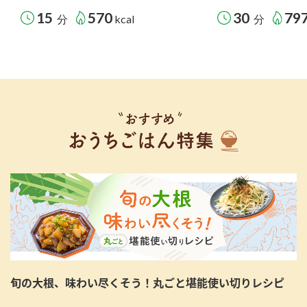
15
570
30
79
分
kcal
分
旬の大根、味わい尽くそう！丸ごと堪能使い切りレシピ