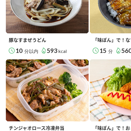
豚なすまぜうどん
「味ぽん」で！な
10
593
15
56
分以内
kcal
分
チンジャオロース冷凍弁当
「味ぽん」で！お