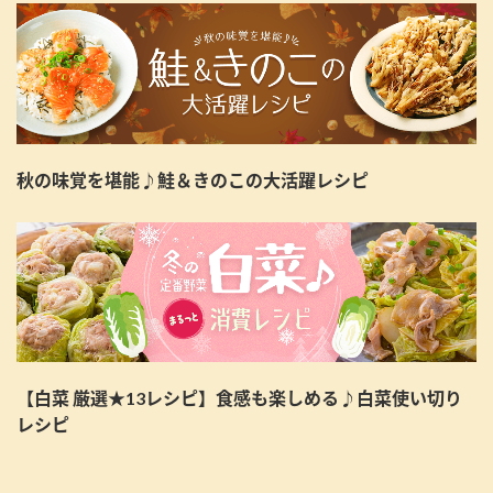
秋の味覚を堪能♪鮭＆きのこの大活躍レシピ
【白菜 厳選★13レシピ】食感も楽しめる♪白菜使い切り
レシピ