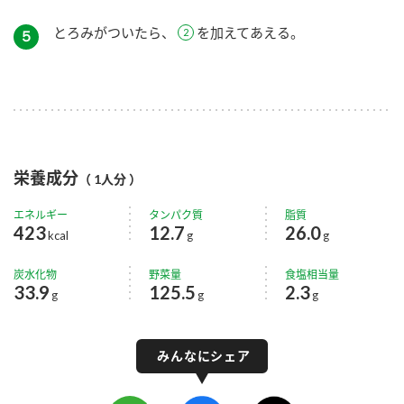
とろみがついたら、
を加えてあえる。
５
栄養成分
（ 1人分 ）
エネルギー
タンパク質
脂質
423
12.7
26.0
kcal
g
g
炭水化物
野菜量
食塩相当量
33.9
125.5
2.3
g
g
g