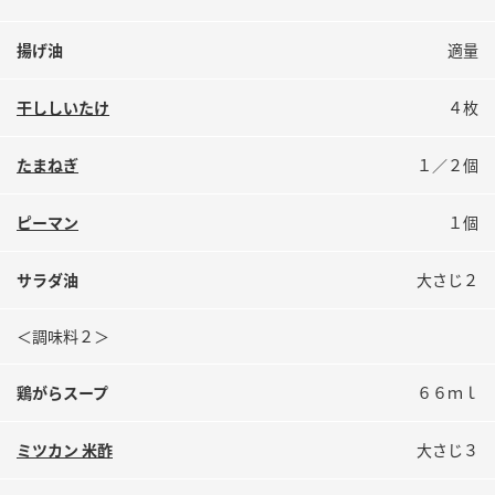
揚げ油
適量
干ししいたけ
４枚
たまねぎ
１／２個
ピーマン
１個
サラダ油
大さじ２
＜調味料２＞
鶏がらスープ
６６ｍｌ
ミツカン 米酢
大さじ３