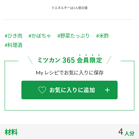
採用情報
環境への取り組み
※エネルギーは1人前の値
かおりの蔵
ミツカンの歴史
クイック調味料
レモン果汁
ニュースリリース
つゆ
水の文化センター（アーカイブ）
鍋なび
#ひき肉
#かぼちゃ
#野菜たっぷり
#米酢
ふりかけ
おすしの素
お客様相談センター
納豆のサイト
#料理酒
ZENB initiative
PIN印
お客様の声をいかしました
炊き込みご飯の素
米飯用調味液
三ツ判山吹
My レシピでお気に入りに保存
販売終了製品のご案内
千夜
MIM（ミツカンミュージアム）
納豆
Fibee
よくあるご質問
お気に入りに追加
スペシャルサイト
お酢を知ろう！
各部門が大切にしていること
お問い合わせ
すしラボ
地図から取り扱い店舗を探す
ぽん酢サワー
おいしさと健康への取り組み
4
材料
納豆の豆知識
人分