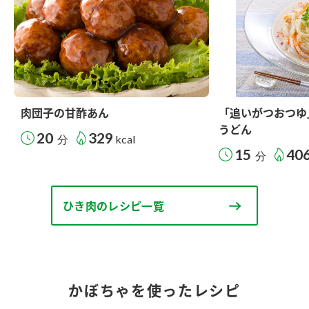
肉団子の甘酢あん
「追いがつおつゆ
うどん
20
329
分
kcal
15
40
分
ひき肉のレシピ一覧
かぼちゃを使ったレシピ