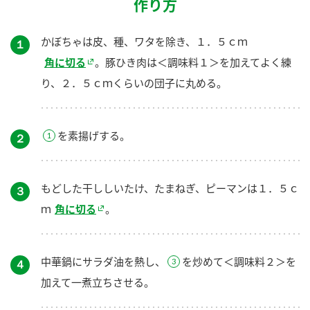
作り方
かぼちゃは皮、種、ワタを除き、１．５ｃｍ
１
角に切る
。豚ひき肉は＜調味料１＞を加えてよく練
り、２．５ｃｍくらいの団子に丸める。
を素揚げする。
２
もどした干ししいたけ、たまねぎ、ピーマンは１．５ｃ
３
ｍ
角に切る
。
中華鍋にサラダ油を熱し、
を炒めて＜調味料２＞を
４
加えて一煮立ちさせる。