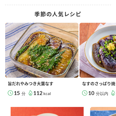
季節の人気レシピ
旨だれやみつき大葉なす
なすのさっぱり焼
15
112
10
分
kcal
分以内