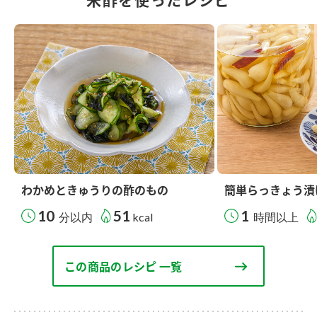
わかめときゅうりの酢のもの
簡単らっきょう漬
10
51
1
分以内
kcal
時間以上
この商品のレシピ 一覧