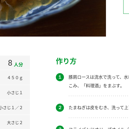
）
酢を知ろう！
すしラボ
ぽん酢サワー
作り方
8
人分
１
豚肩ロースは流水で洗って、水
４５０ｇ
こみ、「料理酒」をまぶす。
小さじ１
２
たまねぎは皮をむき、洗って上
小さじ１／２
大さじ２