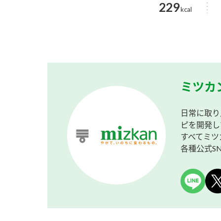
229
kcal
ミツカ
日常に取り
ピを開発し
すべてミツ
各種公式S