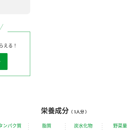
らえる！
栄養成分
（ 1人分 ）
タンパク質
脂質
炭水化物
野菜量