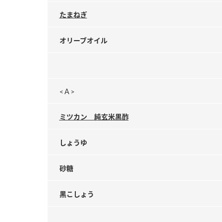
たまねぎ
オリーブオイル
<Ａ>
ミツカン 純玄米黒酢
しょうゆ
砂糖
黒こしょう