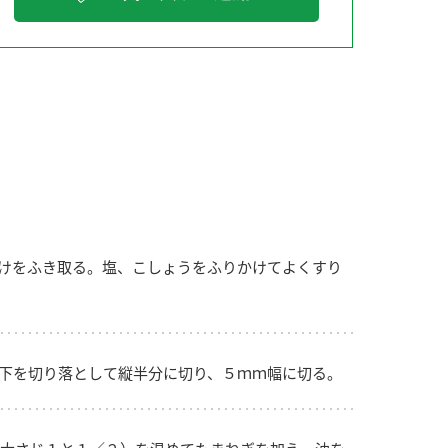
納豆の豆知識
鍋奉行マニュアル
ミツカンのCM
けをふき取る。塩、こしょうをふりかけてよくすり
下を切り落として縦半分に切り、５ｍｍ幅に切る。