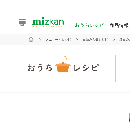
おうちレシピ
商品情報
メニュー・レシピ
肉類の人気レシピ
豚肉の
おうちレシピ
商品情報 トップ
企業情報 トップ
お客様相談センター トップ
ミツカン公式通販
業務用サイト
また食べたいが見つかる。ミツカンからのおすすめレシピを
おうちレシピ トップ