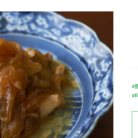
す。
テーマとし
活動を行っ
た。
MIM（ミツカンミュ
各部門が
スープ
中華
クイック調味料
レモン果汁
ふりか
ージアム）
いること
ミツカンの酢づくりの
「未来ビジ
歴史などが学べる体験
実現に向け
型博物館です。
取り組みを
す。
納豆
Fibee
キッザニア東京「ぽ
#
ん酢工房」
#
味ぽんやお酢について
楽しく学べるパビリオ
ンです。
ibee（ファイビ
くらしプラ酢
カンタン酢