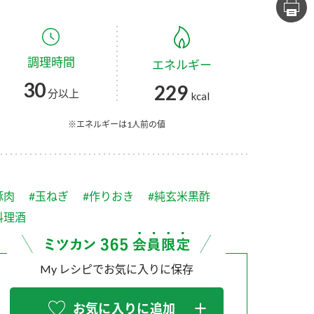
セプトをご紹介しま
た社会貢献
す。
ていまし
調理時間
エネルギー
大切にして
おいしさと健康への
け
おすしの素
炊き込みご飯の素
米飯用調味液
30
229
取り組み
分以上
kcal
ョン宣言」
ミツカンの研究成果と
た各部門の
おいしさと健康に役立
※エネルギーは1人前の値
ご紹介しま
つ情報をご紹介しま
す。
豚肉
#玉ねぎ
#作りおき
#純玄米黒酢
料理酒
My レシピでお気に入りに保存
お酢ドリンク
味ぽん
ぽん酢
お気に入りに追加