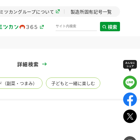
ミツカングループについて
製造所固有記号一覧
検索
製造所固有記号一覧
詳細検索
歴史
ド（副菜・つまみ）
子どもと一緒に楽しむ
までのミ
と挑戦の
します。
センター
ZENB initiative
煮
イブ）
料理酒
鍋用調味料
つゆ
たれ
植物を可能な限りまる
ごと使ったZENBのコン
設立。「水」を