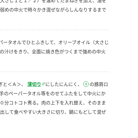
大さじ１と１／２）を温めてたまねぎを加え、油を
弱めの中火で時々かき混ぜながらしんなりするまで
パータオルでひとふきして、オリーブオイル（大さじ
の汁けをきり、全面に焼き色がつくまで強めの中火
ぎと＜Ａ＞、
薄切り
にしたにんにく、
の豚肩ロ
手のペーパータオル等をのせてふたをして中火にか
０分コトコト煮る。肉の上下を入れ替え、そのまま
出して食べやすい大きさに切り、鍋にもどして混ぜ