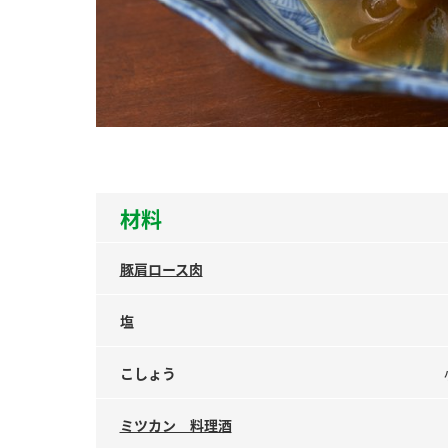
ー
お
材料
豚肩ロース肉
塩
こしょう
ミツカン 料理酒