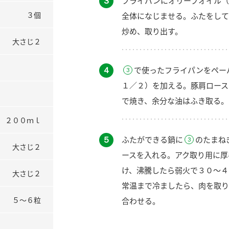
３
フライパンにオリーブオイル（
３個
全体になじませる。ふたをして
炒め、取り出す。
大さじ２
４
で使ったフライパンをペー
１／２）を加える。豚肩ロース
で焼き、余分な油はふき取る。
２００ｍｌ
５
ふたができる鍋に
のたまね
大さじ２
ースを入れる。アク取り用に厚
け、沸騰したら弱火で３０～４
大さじ２
常温まで冷ましたら、肉を取り
５～６粒
合わせる。