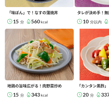
「味ぽん」で！なすの蒲焼丼
タレが決め手！無
15
560
10
分
kcal
分以内
地鶏の旨味広がる！肉野菜炒め
「カンタン黒酢」
15
343
20
33
分
kcal
分