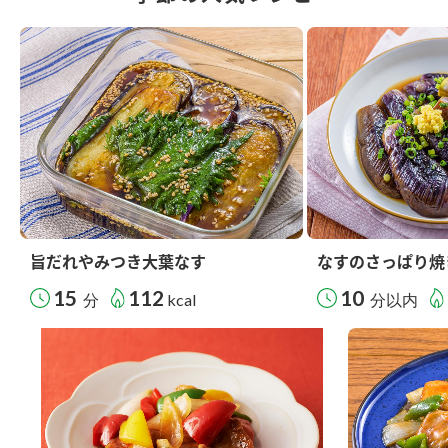
旨だれやみつき大葉なす
なすのさっぱり焼
15
112
10
分
kcal
分以内