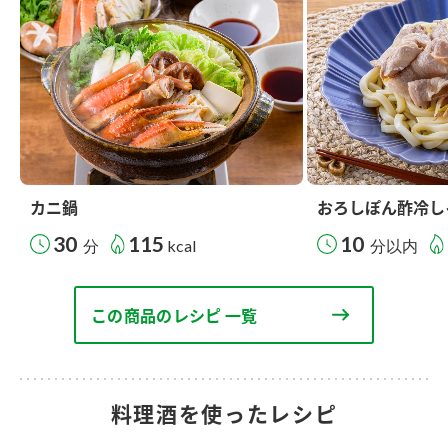
カニ鍋
おろしぽん酢冷し
30
115
10
分
kcal
分以内
この商品のレシピ 一覧
料理酒を使ったレシピ