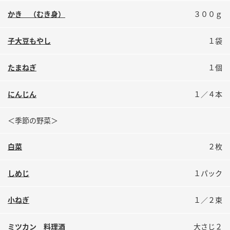
鍋奉行マニュアル
ミツカン公式通販
かき （むき身）
３００ｇ
ミツカンのCM
キッザニア東京「ぽん酢工房」
子大豆もやし
１袋
ロングセラー商品 ＋ おすすめレシピ
人気商品 ＋ おすすめレシピ
たまねぎ
１個
にんじん
１／４本
検索
＜季節の野菜＞
業務用サイト
ミツカングループについて
製造所固有記号一覧
白菜
２枚
しめじ
１パック
小ねぎ
１／２束
ミツカン 料理酒
大さじ２