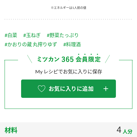
採用情報
環境への取り組み
※エネルギーは1人前の値
かおりの蔵
ミツカンの歴史
クイック調味料
レモン果汁
ニュースリリース
つゆ
水の文化センター（アーカイブ）
鍋なび
#白菜
#玉ねぎ
#野菜たっぷり
ふりかけ
おすしの素
お客様相談センター
納豆のサイト
#かおりの蔵 丸搾りゆず
#料理酒
ZENB initiative
PIN印
お客様の声をいかしました
炊き込みご飯の素
米飯用調味液
三ツ判山吹
My レシピでお気に入りに保存
販売終了製品のご案内
千夜
MIM（ミツカンミュージアム）
納豆
Fibee
よくあるご質問
お気に入りに追加
スペシャルサイト
お酢を知ろう！
各部門が大切にしていること
お問い合わせ
すしラボ
地図から取り扱い店舗を探す
ぽん酢サワー
おいしさと健康への取り組み
4
材料
納豆の豆知識
人分