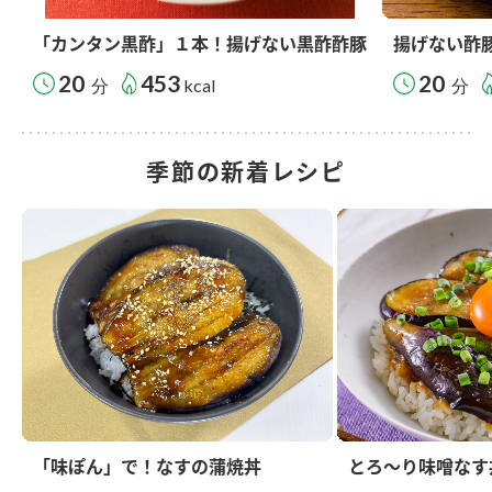
「カンタン黒酢」１本！揚げない黒酢酢豚
揚げない酢
20
453
20
分
kcal
分
季節の新着レシピ
「味ぽん」で！なすの蒲焼丼
とろ～り味噌なす