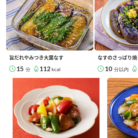
旨だれやみつき大葉なす
なすのさっぱり焼
15
112
10
分
kcal
分以内