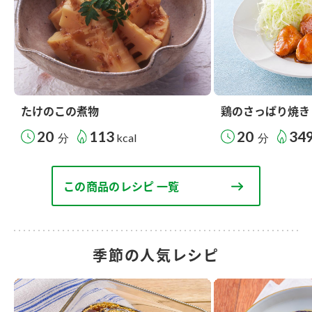
たけのこの煮物
鶏のさっぱり焼き
20
113
20
34
分
kcal
分
この商品のレシピ 一覧
季節の人気レシピ