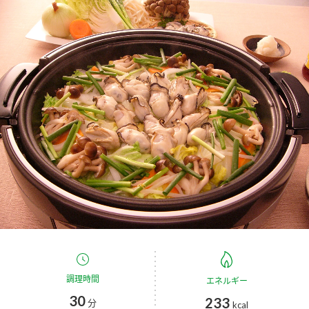
商品カテゴリ
新商品一覧
酢
調味酢
キャンペーン情報
お酢ドリンク
ぽん酢
ブランド・スペシャルサイト
ブランド・スペシャルサイト トップ
みりん風・料理酒
鍋用調味料
商品ブランドサイト
企業情報
Fibee（ファイビー）
国内事業概要
くらしプラ酢
つゆ
たれ
カンタン酢
ミツカングループについて
お酢ドリンク
ミツカンを知る
企業理念
スープ
中華
調理時間
エネルギー
味ぽん
30
233
分
kcal
ぽん酢