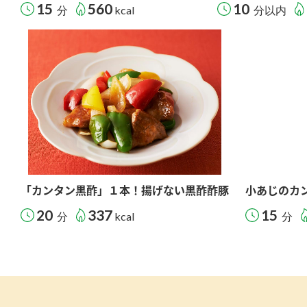
15
560
10
分
kcal
分以内
「カンタン黒酢」１本！揚げない黒酢酢豚
小あじのカ
20
337
15
分
kcal
分