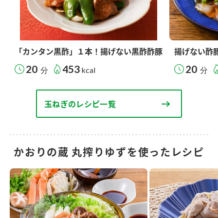
「カンタン黒酢」１本！揚げない黒酢酢豚
揚げない酢
20
453
20
分
kcal
分
玉ねぎのレシピ一覧
かおりの蔵 丸搾りゆずを使ったレシピ