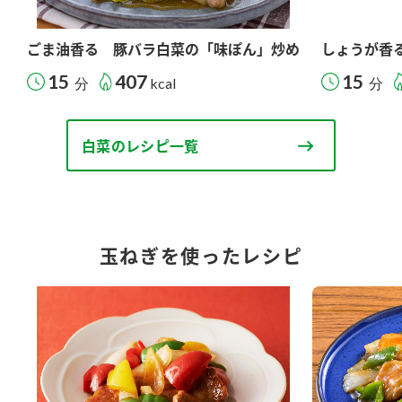
ごま油香る 豚バラ白菜の「味ぽん」炒め
しょうが香
15
407
15
分
kcal
分
白菜のレシピ一覧
玉ねぎを使ったレシピ