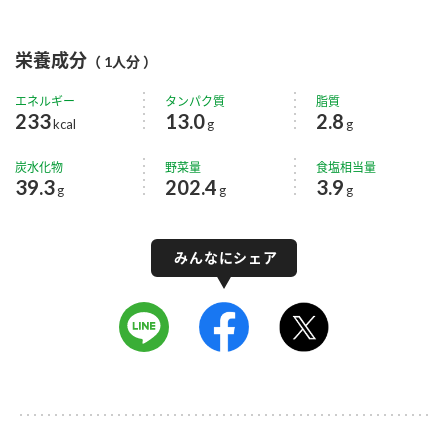
栄養成分
（ 1人分 ）
エネルギー
タンパク質
脂質
233
13.0
2.8
kcal
g
g
炭水化物
野菜量
食塩相当量
39.3
202.4
3.9
g
g
g