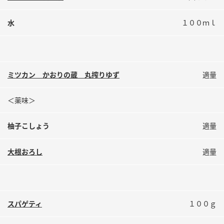
水
１００ｍｌ
ミツカン かおりの蔵 丸搾りゆず
適量
＜薬味＞
柚子こしょう
適量
大根おろし
適量
スパゲティ
１００ｇ