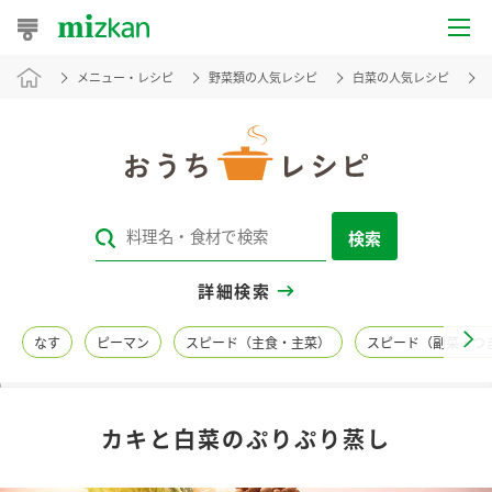
メニュー・レシピ
野菜類の人気レシピ
白菜の人気レシピ
おうちレシピ
おすすめレシピ
レシピ特集
検索
レシピカテゴリ一覧
詳細検索
商品からレシピを探す
なす
ピーマン
スピード（主食・主菜）
スピード（副菜・つ
レシピ名特集
カキと白菜のぷりぷり蒸し
商品情報