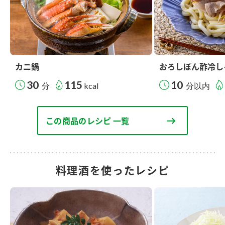
カニ鍋
おろしぽん酢冷し
30
115
10
分
kcal
分以内
この商品のレシピ 一覧
料理酒を使ったレシピ