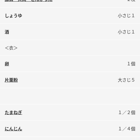
鍋奉行マニュアル
ミツカン公式通販
ミツカンのCM
キッザニア東京「ぽん酢工房」
しょうゆ
小さじ１
ロングセラー商品 ＋ おすすめレシピ
酒
小さじ１
人気商品 ＋ おすすめレシピ
＜衣＞
卵
１個
検索
片栗粉
大さじ５
業務用サイト
ミツカングループについて
製造所固有記号一覧
たまねぎ
１／２個
にんじん
１／４個