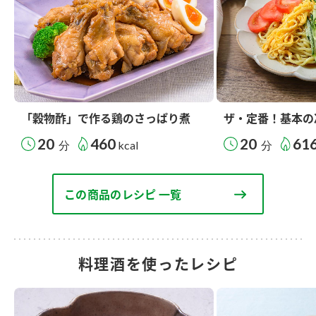
「穀物酢」で作る鶏のさっぱり煮
ザ・定番！基本の
20
460
20
61
分
kcal
分
この商品のレシピ 一覧
料理酒を使ったレシピ