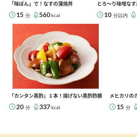
「味ぽん」で！なすの蒲焼丼
とろ～り味噌なす
15
560
10
分
kcal
分以内
「カンタン黒酢」１本！揚げない黒酢酢豚
メヒカリの
20
337
15
分
kcal
分