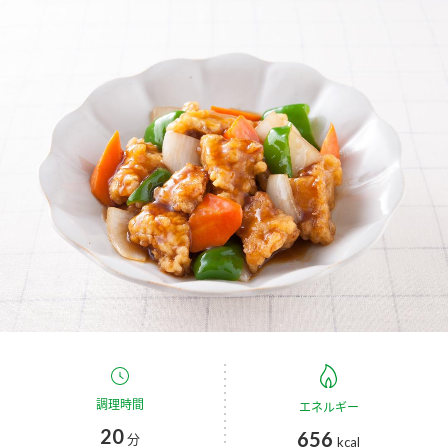
商品カテゴリ
新商品一覧
酢
調味酢
キャンペーン情報
お酢ドリンク
ぽん酢
ブランド・スペシャルサイト
ブランド・スペシャルサイト トップ
みりん風・料理酒
鍋用調味料
商品ブランドサイト
企業情報
Fibee（ファイビー）
国内事業概要
くらしプラ酢
つゆ
たれ
カンタン酢
ミツカングループについて
お酢ドリンク
ミツカンを知る
企業理念
スープ
中華
調理時間
エネルギー
味ぽん
20
656
分
kcal
ぽん酢