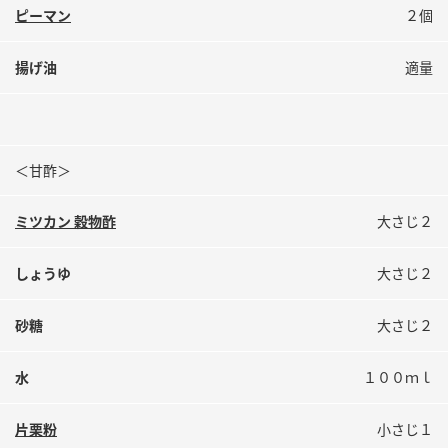
ピーマン
２個
揚げ油
適量
＜甘酢＞
ミツカン 穀物酢
大さじ２
しょうゆ
大さじ２
砂糖
大さじ２
水
１００ｍｌ
片栗粉
小さじ１