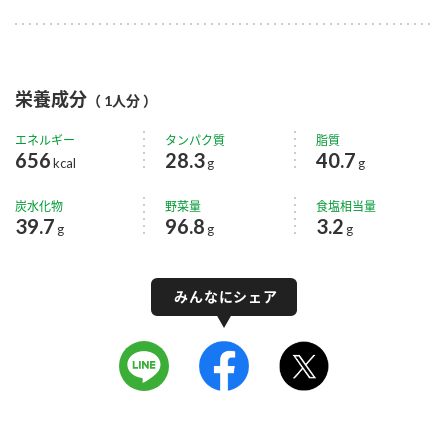
栄養成分
（ 1人分 ）
エネルギー
タンパク質
脂質
656
28.3
40.7
kcal
g
g
炭水化物
野菜量
食塩相当量
39.7
96.8
3.2
g
g
g