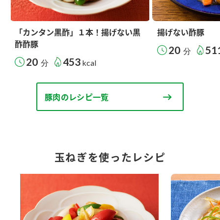
「カンタン黒酢」１本！揚げない黒
揚げない酢豚
酢酢豚
20
51
分
20
453
分
kcal
豚肉のレシピ一覧
玉ねぎを使ったレシピ