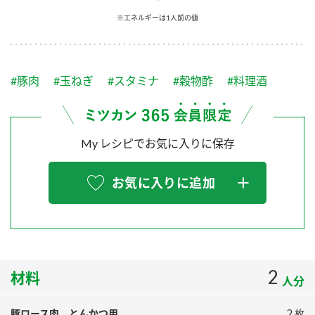
採用情報
環境への取り組み
※エネルギーは1人前の値
かおりの蔵
ミツカンの歴史
クイック調味料
レモン果汁
ニュースリリース
つゆ
水の文化センター（アーカイブ）
鍋なび
#豚肉
#玉ねぎ
#スタミナ
#穀物酢
#料理酒
ふりかけ
おすしの素
お客様相談センター
納豆のサイト
ZENB initiative
PIN印
お客様の声をいかしました
炊き込みご飯の素
米飯用調味液
My レシピでお気に入りに保存
三ツ判山吹
販売終了製品のご案内
千夜
MIM（ミツカンミュージアム）
お気に入りに追加
納豆
Fibee
よくあるご質問
スペシャルサイト
お酢を知ろう！
各部門が大切にしていること
お問い合わせ
すしラボ
地図から取り扱い店舗を探す
2
ぽん酢サワー
材料
人分
おいしさと健康への取り組み
納豆の豆知識
豚ロース肉 とんかつ用
２枚