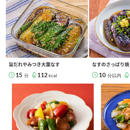
旨だれやみつき大葉なす
なすのさっぱり焼
15
112
10
分
kcal
分以内