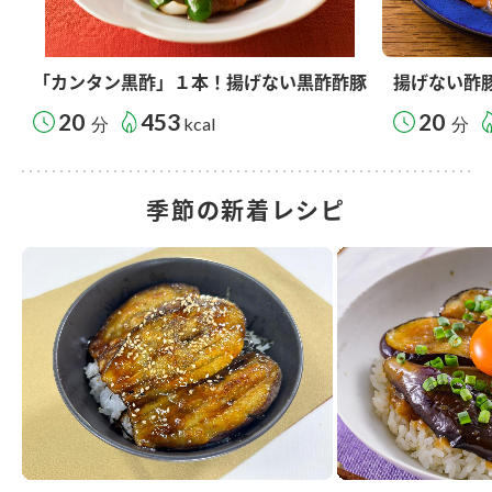
「カンタン黒酢」１本！揚げない黒酢酢豚
揚げない酢
20
453
20
分
kcal
分
季節の新着レシピ