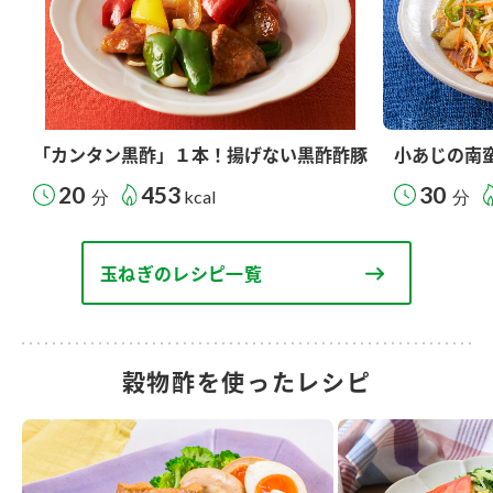
「カンタン黒酢」１本！揚げない黒酢酢豚
小あじの南
20
453
30
分
kcal
分
玉ねぎのレシピ一覧
穀物酢を使ったレシピ