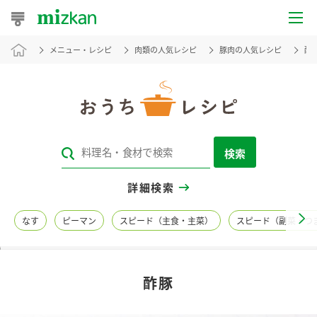
メニュー・レシピ
肉類の人気レシピ
豚肉の人気レシピ
酢
おうちレシピ
おすすめレシピ
レシピ特集
検索
レシピカテゴリ一覧
詳細検索
商品からレシピを探す
なす
ピーマン
スピード（主食・主菜）
スピード（副菜・つ
レシピ名特集
酢豚
商品情報