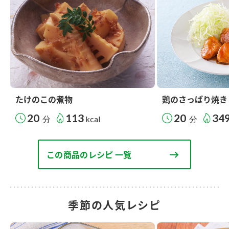
たけのこの煮物
鶏のさっぱり焼き
20
113
20
34
分
kcal
分
この商品のレシピ 一覧
季節の人気レシピ