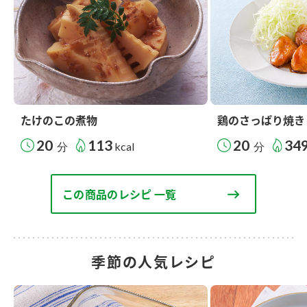
たけのこの煮物
鶏のさっぱり焼き
20
113
20
34
分
kcal
分
この商品のレシピ 一覧
季節の人気レシピ