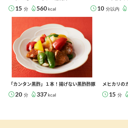
15
560
10
分
kcal
分以内
「カンタン黒酢」１本！揚げない黒酢酢豚
メヒカリの
20
337
15
分
kcal
分