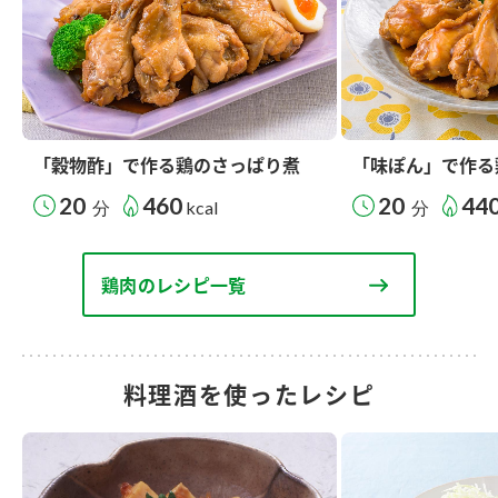
「穀物酢」で作る鶏のさっぱり煮
「味ぽん」で作る
20
460
20
44
分
kcal
分
鶏肉のレシピ一覧
料理酒を使ったレシピ