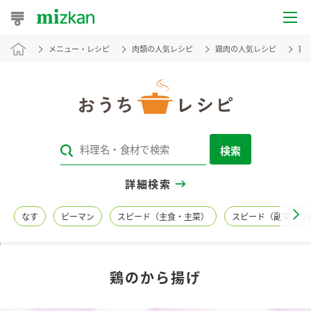
メニュー・レシピ
肉類の人気レシピ
鶏肉の人気レシピ
鶏
おうちレシピ
おすすめレシピ
レシピ特集
検索
レシピカテゴリ一覧
詳細検索
商品からレシピを探す
なす
ピーマン
スピード（主食・主菜）
スピード（副菜・つ
レシピ名特集
鶏のから揚げ
商品情報