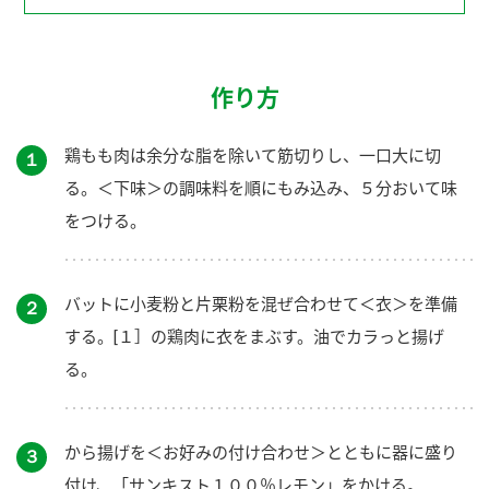
作り方
鶏もも肉は余分な脂を除いて筋切りし、一口大に切
１
る。＜下味＞の調味料を順にもみ込み、５分おいて味
をつける。
バットに小麦粉と片栗粉を混ぜ合わせて＜衣＞を準備
２
する。[１］の鶏肉に衣をまぶす。油でカラっと揚げ
る。
から揚げを＜お好みの付け合わせ＞とともに器に盛り
３
付け、「サンキスト１００％レモン」をかける。