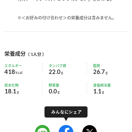
※＜お好みの付け合わせ＞の栄養成分は含みません。
栄養成分
（ 1人分 ）
エネルギー
タンパク質
脂質
418
22.0
26.7
kcal
g
g
炭水化物
野菜量
食塩相当量
18.1
0.0
1.1
g
g
g