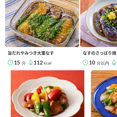
旨だれやみつき大葉なす
なすのさっぱり焼
15
112
10
分
kcal
分以内