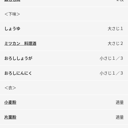
鍋奉行マニュアル
ミツカン公式通販
ミツカンのCM
キッザニア東京「ぽん酢工房」
＜下味＞
ロングセラー商品 ＋ おすすめレシピ
しょうゆ
大さじ１
人気商品 ＋ おすすめレシピ
ミツカン 料理酒
大さじ２
おろししょうが
小さじ１／３
検索
おろしにんにく
小さじ１／３
業務用サイト
ミツカングループについて
製造所固有記号一覧
＜衣＞
小麦粉
適量
片栗粉
適量