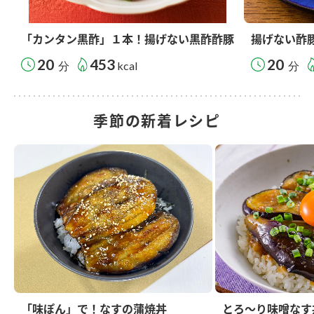
「カンタン黒酢」１本！揚げない黒酢酢豚
揚げない酢
20
453
20
分
kcal
分
季節の新着レシピ
「味ぽん」で！なすの蒲焼丼
とろ～り味噌なす