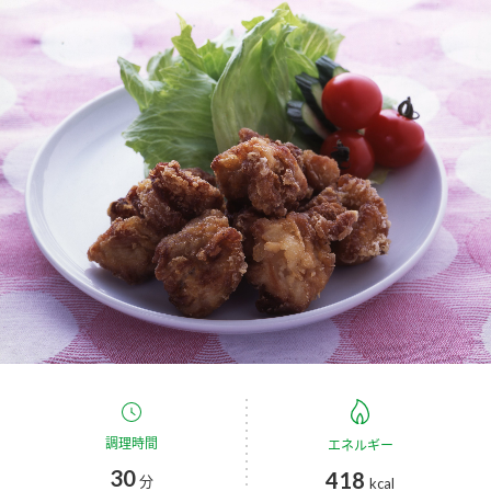
商品カテゴリ
新商品一覧
酢
調味酢
キャンペーン情報
お酢ドリンク
ぽん酢
ブランド・スペシャルサイト
ブランド・スペシャルサイト トップ
みりん風・料理酒
鍋用調味料
商品ブランドサイト
企業情報
Fibee（ファイビー）
国内事業概要
くらしプラ酢
つゆ
たれ
カンタン酢
ミツカングループについて
お酢ドリンク
ミツカンを知る
企業理念
スープ
中華
調理時間
エネルギー
味ぽん
30
418
分
kcal
ぽん酢