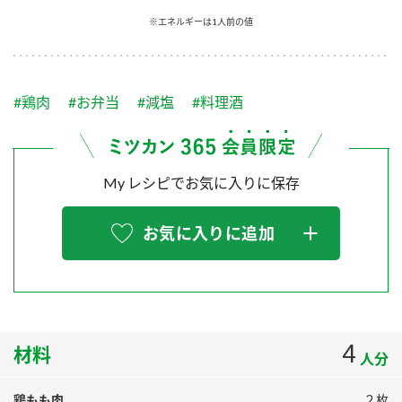
採用情報
環境への取り組み
※エネルギーは1人前の値
かおりの蔵
ミツカンの歴史
クイック調味料
レモン果汁
ニュースリリース
つゆ
水の文化センター（アーカイブ）
鍋なび
#鶏肉
#お弁当
#減塩
#料理酒
ふりかけ
おすしの素
お客様相談センター
納豆のサイト
ZENB initiative
PIN印
お客様の声をいかしました
炊き込みご飯の素
米飯用調味液
My レシピでお気に入りに保存
三ツ判山吹
販売終了製品のご案内
千夜
MIM（ミツカンミュージアム）
お気に入りに追加
納豆
Fibee
よくあるご質問
スペシャルサイト
お酢を知ろう！
各部門が大切にしていること
お問い合わせ
すしラボ
地図から取り扱い店舗を探す
4
ぽん酢サワー
材料
人分
おいしさと健康への取り組み
納豆の豆知識
鶏もも肉
２枚