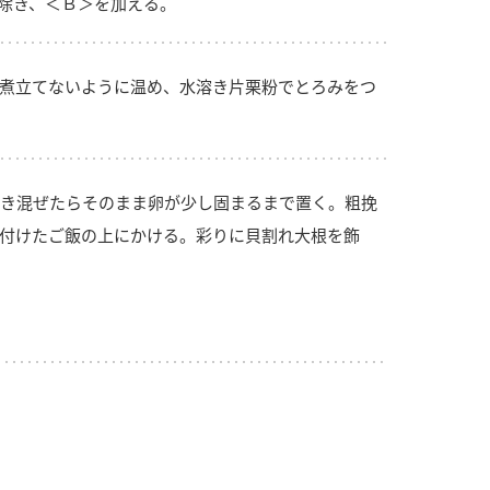
除き、＜Ｂ＞を加える。
煮立てないように温め、水溶き片栗粉でとろみをつ
き混ぜたらそのまま卵が少し固まるまで置く。粗挽
付けたご飯の上にかける。彩りに貝割れ大根を飾