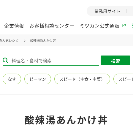
業務用サイト
企業情報
お客様相談センター
ミツカン公式通販
の人気レシピ
酸辣湯あんかけ丼
ミツカングループについて
検索
企業理念
ミツカンの
なす
ピーマン
スピード（主食・主菜）
スピー
ミツカングループの企
創業から現在
業理念をご紹介しま
ツカンの変革
す。
歴史をご紹介
ご紹介します。
環境への取り組み
水の文化
酸辣湯あんかけ丼
（アーカ
酢
調味酢
お酢ドリンク
ぽん酢
みりん風・
ミツカンの環境への取
り組みをご紹介しま
1999年