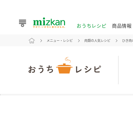
おうちレシピ
商品情報
メニュー・レシピ
肉類の人気レシピ
ひき肉
おうちレシピ
商品情報 トップ
企業情報 トップ
お客様相談センター トップ
ミツカン公式通販
業務用サイト
また食べたいが見つかる。ミツカンからのおすすめレシピを
おうちレシピ トップ