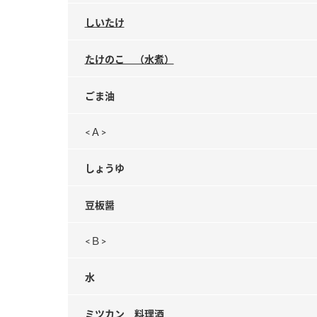
しいたけ
たけのこ （水煮）
ごま油
<Ａ>
しょうゆ
豆板醤
<Ｂ>
水
ミツカン 料理酒