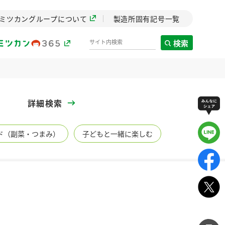
ミツカングループについて
製造所固有記号一覧
検索
製造所固有記号一覧
詳細検索
歴史
ド（副菜・つまみ）
子どもと一緒に楽しむ
までのミ
と挑戦の
します。
センター
ZENB initiative
イブ）
料理酒
鍋用調味料
つゆ
たれ
植物を可能な限りまる
ごと使ったZENBのコン
設立。「水」を