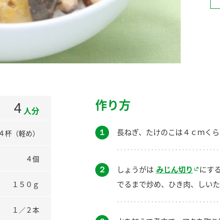
）
酢を知ろう！
すしラボ
ぽん酢サワー
作り方
4
人分
１
長ねぎ、たけのこは４ｃｍくら
４杯（軽め）
４個
２
しょうがは
みじん切り
にす
でるまで炒め、ひき肉、しいた
１５０ｇ
１／２本