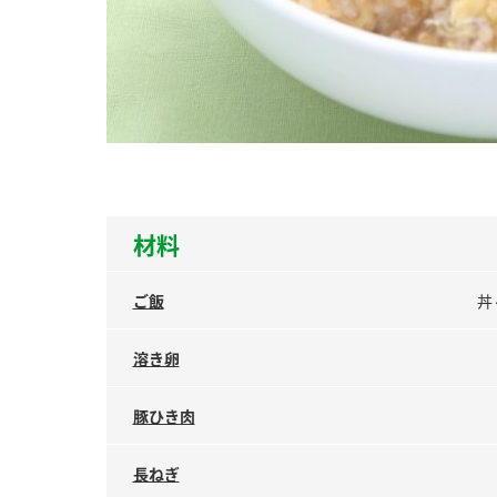
ー
お
材料
ご飯
丼
溶き卵
豚ひき肉
長ねぎ