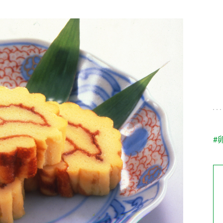
す。
テーマとし
活動を行っ
た。
MIM（ミツカンミュ
各部門が
スープ
中華
クイック調味料
レモン果汁
ふりか
ージアム）
いること
ミツカンの酢づくりの
「未来ビジ
歴史などが学べる体験
実現に向け
型博物館です。
取り組みを
す。
納豆
Fibee
キッザニア東京「ぽ
#
ん酢工房」
味ぽんやお酢について
楽しく学べるパビリオ
ンです。
ibee（ファイビ
くらしプラ酢
カンタン酢