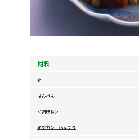
ー
お
材料
卵
はんぺん
＜調味料＞
ミツカン ほんてり