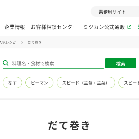
業務用サイト
企業情報
お客様相談センター
ミツカン公式通販
人気レシピ
だて巻き
ミツカングループについて
検索
企業理念
ミツカンの
なす
ピーマン
スピード（主食・主菜）
スピー
ミツカングループの企
創業から現在
業理念をご紹介しま
ツカンの変革
す。
歴史をご紹介
ご紹介します。
環境への取り組み
水の文化
だて巻き
（アーカ
酢
調味酢
お酢ドリンク
ぽん酢
みりん風・
ミツカンの環境への取
り組みをご紹介しま
1999年