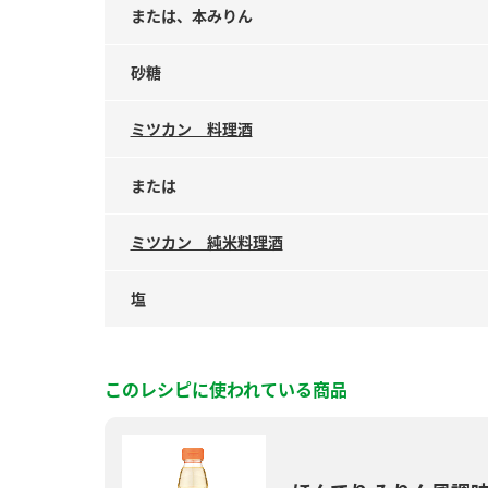
または、本みりん
砂糖
ミツカン 料理酒
または
ミツカン 純米料理酒
塩
このレシピに使われている商品