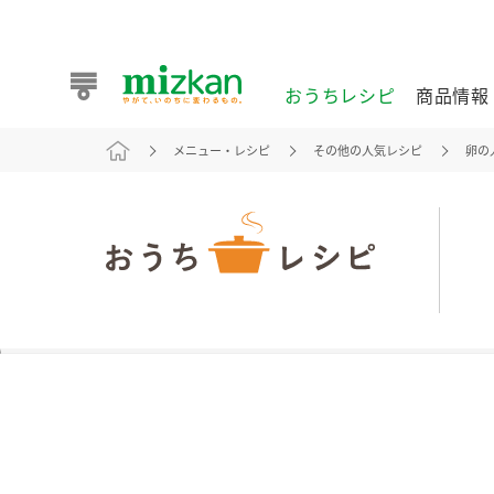
おうちレシピ
商品情報
メニュー・レシピ
その他の人気レシピ
卵の
おうちレシピ
商品情報 トップ
企業情報 トップ
お客様相談センター トップ
ミツカン公式通販
業務用サイト
また食べたいが見つかる。ミツカンからのおすすめレシピを
おうちレシピ トップ