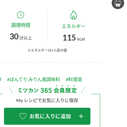
セプトをご紹介しま
た社会貢献
す。
ていまし
調理時間
エネルギー
大切にして
おいしさと健康への
け
おすしの素
炊き込みご飯の素
米飯用調味液
30
115
取り組み
分以上
kcal
ョン宣言」
ミツカンの研究成果と
た各部門の
おいしさと健康に役立
※エネルギーは1人前の値
ご紹介しま
つ情報をご紹介しま
す。
卵
#ほんてり みりん風調味料
#料理酒
My レシピでお気に入りに保存
お気に入りに追加
お酢ドリンク
味ぽん
ぽん酢