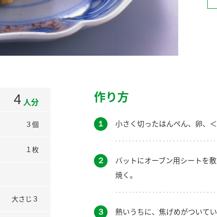
）
酢を知ろう！
すしラボ
ぽん酢サワー
作り方
4
人分
１
小さく切ったはんぺん、卵、＜
３個
１枚
２
バットにオーブン用シートを敷
焼く。
大さじ３
３
熱いうちに、焦げめがついてい