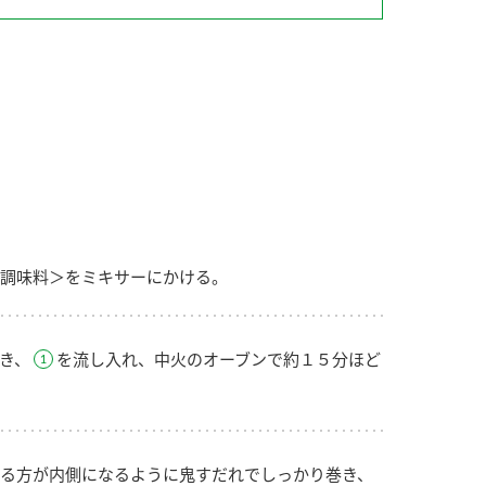
納豆の豆知識
鍋奉行マニュアル
ミツカンのCM
調味料＞をミキサーにかける。
き、
を流し入れ、中火のオーブンで約１５分ほど
る方が内側になるように鬼すだれでしっかり巻き、