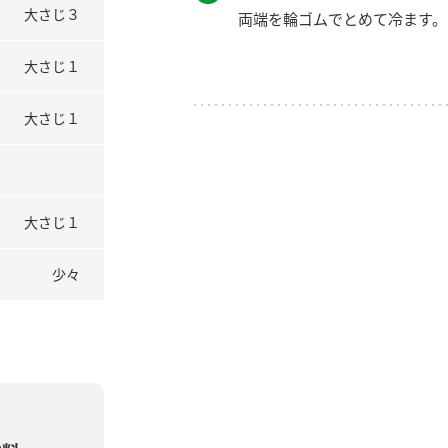
大さじ３
両端を輪ゴムでとめて冷ます。
大さじ１
大さじ１
大さじ１
少々