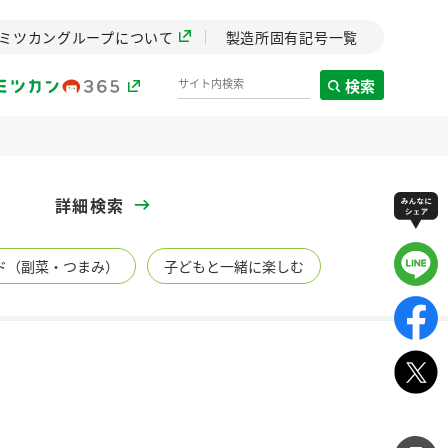
ミツカングループについて
製造所固有記号一覧
検索
製造所固有記号一覧
詳細検索
歴史
ド（副菜・つまみ）
子どもと一緒に楽しむ
までのミ
と挑戦の
します。
センター
ZENB initiative
イブ）
料理酒
鍋用調味料
つゆ
たれ
植物を可能な限りまる
ごと使ったZENBのコン
設立。「水」を