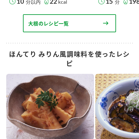
10
22
15
19
分以内
kcal
分
大根のレシピ一覧
ほんてり みりん風調味料を使ったレシ
ピ