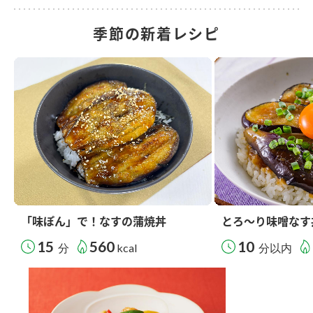
季節の新着レシピ
「味ぽん」で！なすの蒲焼丼
とろ～り味噌なす
15
560
10
分
kcal
分以内