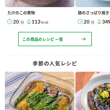
たけのこの煮物
鶏のさっぱり焼き
20
113
20
34
分
kcal
分
この商品のレシピ 一覧
季節の人気レシピ