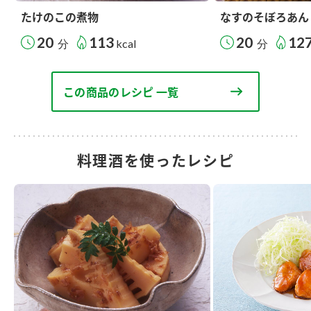
たけのこの煮物
なすのそぼろあん
20
113
20
12
分
kcal
分
この商品のレシピ 一覧
料理酒を使ったレシピ