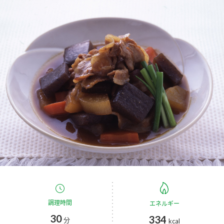
商品カテゴリ
新商品一覧
酢
調味酢
キャンペーン情報
お酢ドリンク
ぽん酢
ブランド・スペシャルサイト
ブランド・スペシャルサイト トップ
みりん風・料理酒
鍋用調味料
商品ブランドサイト
企業情報
Fibee（ファイビー）
国内事業概要
くらしプラ酢
つゆ
たれ
カンタン酢
ミツカングループについて
お酢ドリンク
ミツカンを知る
企業理念
スープ
中華
調理時間
エネルギー
味ぽん
30
334
分
kcal
ぽん酢