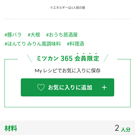
採用情報
環境への取り組み
※エネルギーは1人前の値
かおりの蔵
ミツカンの歴史
クイック調味料
レモン果汁
ニュースリリース
つゆ
水の文化センター（アーカイブ）
鍋なび
#豚バラ
#大根
#おうち居酒屋
ふりかけ
おすしの素
お客様相談センター
納豆のサイト
#ほんてり みりん風調味料
#料理酒
ZENB initiative
PIN印
お客様の声をいかしました
炊き込みご飯の素
米飯用調味液
三ツ判山吹
My レシピでお気に入りに保存
販売終了製品のご案内
千夜
MIM（ミツカンミュージアム）
納豆
Fibee
よくあるご質問
お気に入りに追加
スペシャルサイト
お酢を知ろう！
各部門が大切にしていること
お問い合わせ
すしラボ
地図から取り扱い店舗を探す
ぽん酢サワー
おいしさと健康への取り組み
2
材料
納豆の豆知識
人分