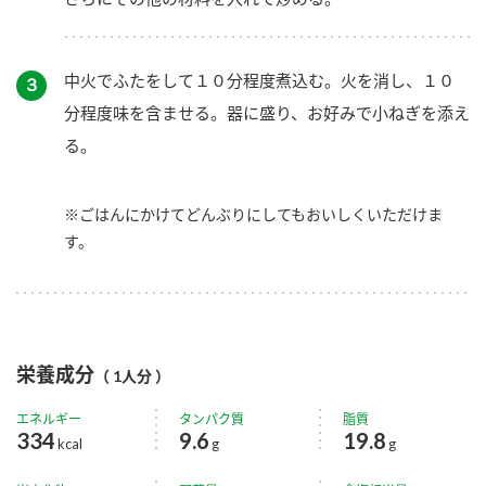
中火でふたをして１０分程度煮込む。火を消し、１０
３
分程度味を含ませる。器に盛り、お好みで小ねぎを添え
る。
※ごはんにかけてどんぶりにしてもおいしくいただけま
す。
栄養成分
（ 1人分 ）
エネルギー
タンパク質
脂質
334
9.6
19.8
kcal
g
g