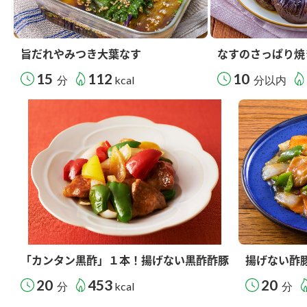
旨だれやみつき大葉なす
なすのさっぱり焼
15
112
10
分
kcal
分以内
「カンタン黒酢」１本！揚げない黒酢酢豚
揚げない酢
20
453
20
分
kcal
分