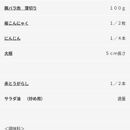
鍋奉行マニュアル
ミツカン公式通販
豚バラ肉 薄切り
１００ｇ
ミツカンのCM
キッザニア東京「ぽん酢工房」
板こんにゃく
１／２枚
ロングセラー商品 ＋ おすすめレシピ
人気商品 ＋ おすすめレシピ
にんじん
１／４本
大根
５ｃｍ長さ
検索
業務用サイト
ミツカングループについて
製造所固有記号一覧
赤とうがらし
１／２本
サラダ油 （炒め用）
適量
＜調味料＞