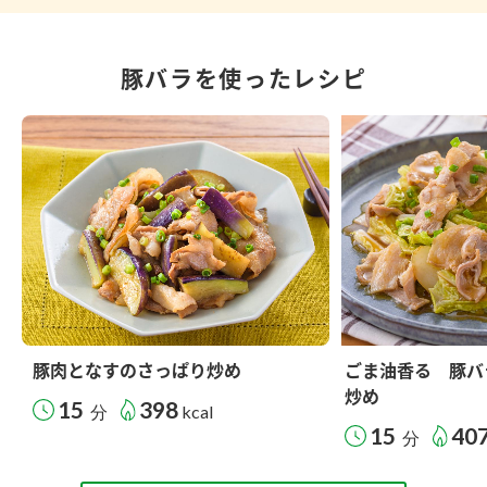
豚バラを使ったレシピ
豚肉となすのさっぱり炒め
ごま油香る 豚バ
炒め
15
398
分
kcal
15
40
分