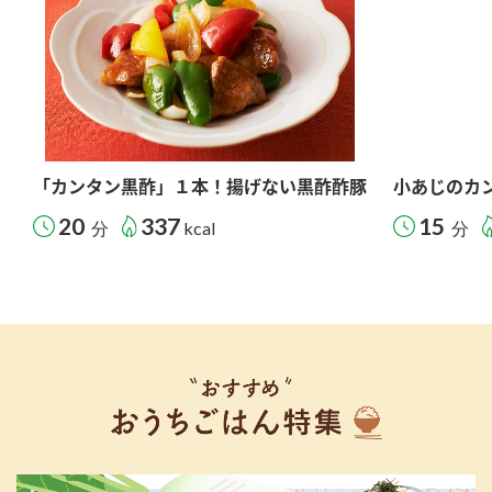
「カンタン黒酢」１本！揚げない黒酢酢豚
小あじのカ
20
337
15
分
kcal
分